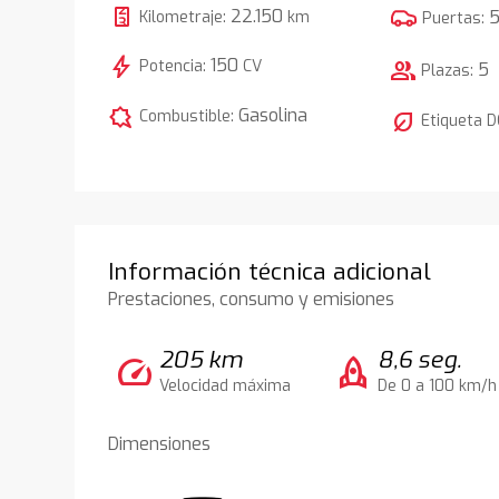
22.150
Kilometraje:
km
Puertas:
bolt
150
Potencia:
CV
group
5
Plazas:
comic_bubble
Gasolina
Combustible:
nest_eco_leaf
Etiqueta 
Información técnica adicional
Prestaciones, consumo y emisiones
205 km
8,6 seg.
speed
rocket
Velocidad máxima
De 0 a 100 km/h
Dimensiones