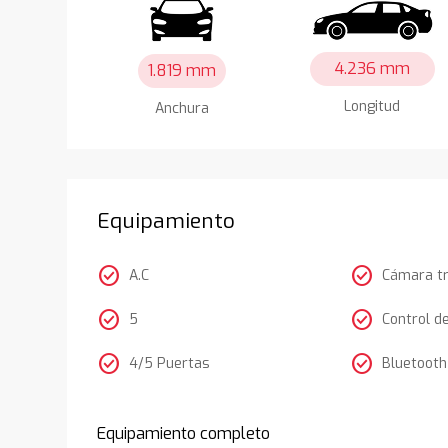
4.236 mm
1.819 mm
Longitud
Anchura
Equipamiento
check_circle
check_circle
A.C
Cámara t
check_circle
check_circle
5
Control d
check_circle
check_circle
4/5 Puertas
Bluetooth
Equipamiento completo