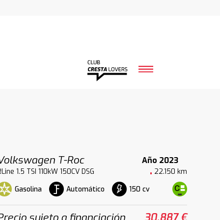
Volkswagen T-Roc
Año 2023
RLine 1.5 TSI 110kW 150CV DSG
22.150 km
Gasolina
Automático
150 cv
Precio sujeto a financiación
30.887 €