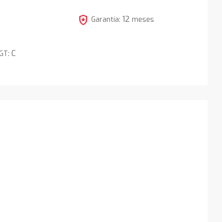
5
local_police
12
Garantía:
meses
C
DGT: