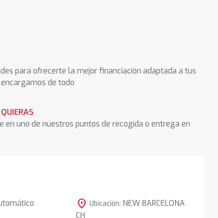
des para ofrecerte la mejor financiación adaptada a tus
os encargamos de todo
 QUIERAS
he en uno de nuestros puntos de recogida o entrega en
location_on
utomático
NEW BARCELONA
Ubicación:
CH