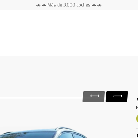
🚗 🚗 Más de 3.000 coches 🚗 🚗
📍 Centros en toda España ⭐