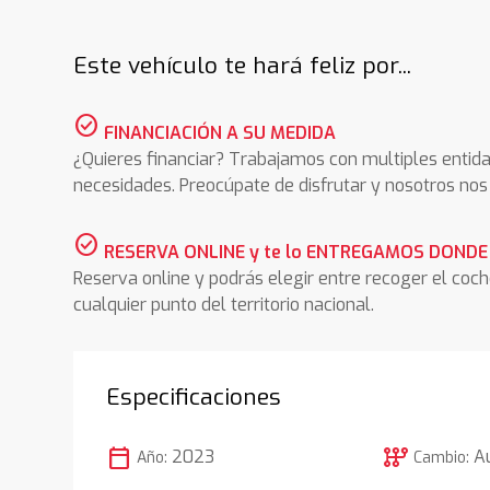
Este vehículo te hará feliz por...
check_circle
FINANCIACIÓN A SU MEDIDA
¿Quieres financiar? Trabajamos con multiples entida
necesidades. Preocúpate de disfrutar y nosotros n
check_circle
RESERVA ONLINE y te lo ENTREGAMOS DONDE
Reserva online y podrás elegir entre recoger el coc
cualquier punto del territorio nacional.
Especificaciones
calendar_today
auto_transmission
2023
A
Año:
Cambio: