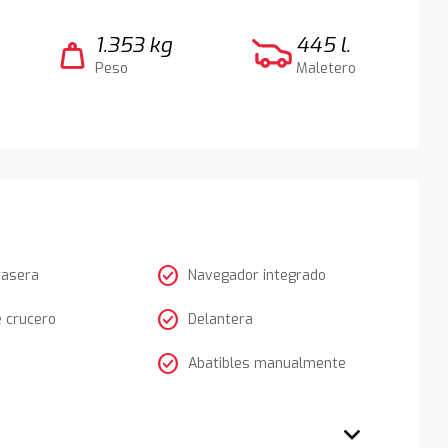
1.353 kg
445 l.
weight
Peso
Maletero
check_circle
rasera
Navegador integrado
check_circle
e crucero
Delantera
check_circle
Abatibles manualmente