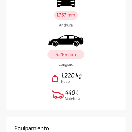
1.757 mm
Anchura
4.266 mm
Longitud
1.220 kg
weight
Peso
440 l.
Maletero
Equipamiento