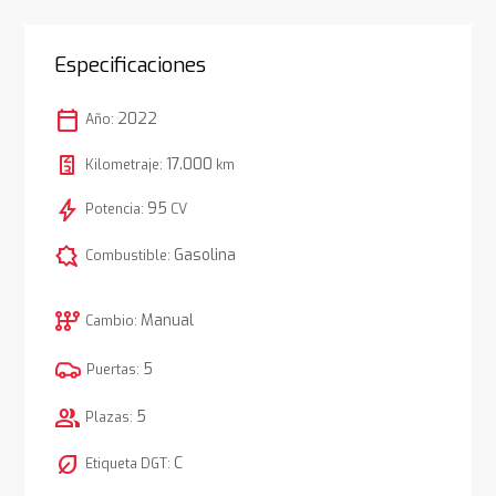
Especificaciones
calendar_today
2022
Año:
17.000
Kilometraje:
km
bolt
95
Potencia:
CV
comic_bubble
Gasolina
Combustible:
auto_transmission
Manual
Cambio:
5
Puertas:
group
5
Plazas:
nest_eco_leaf
C
Etiqueta DGT: