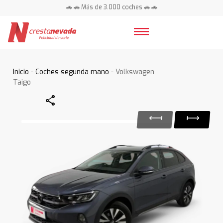
🚗 🚗 Más de 3.000 coches 🚗 🚗
📍 Centros en toda España ⭐
Inicio
-
Coches segunda mano
- Volkswagen
Taigo
Share