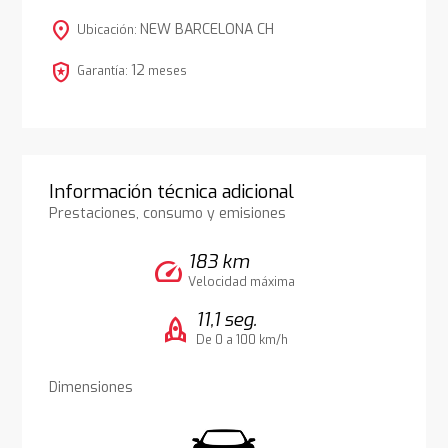
location_on
NEW BARCELONA CH
Ubicación:
local_police
12
Garantía:
meses
Información técnica adicional
Prestaciones, consumo y emisiones
183 km
speed
Velocidad máxima
11,1 seg.
rocket
De 0 a 100 km/h
Dimensiones