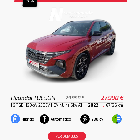
-7%
Hyundai TUCSON
27.990 €
29.990 €
1.6 TGDI 169kW 230CV HEV NLine Sky AT
2022
67.136 km
Automático
230 cv
Híbrido
VER DETALLES