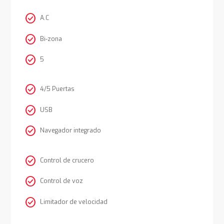
check_circle
A.C
check_circle
Bi-zona
check_circle
5
check_circle
4/5 Puertas
check_circle
USB
check_circle
Navegador integrado
check_circle
Control de crucero
check_circle
Control de voz
check_circle
Limitador de velocidad