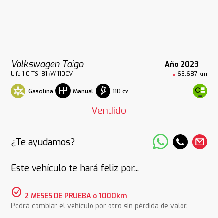
Volkswagen Taigo
Año 2023
Life 1.0 TSI 81kW 110CV
68.687 km
Gasolina
110 cv
Manual
Vendido
¿Te ayudamos?
Este vehículo te hará feliz por...
check_circle
2 MESES DE PRUEBA o 1000km
Podrá cambiar el vehículo por otro sin pérdida de valor.