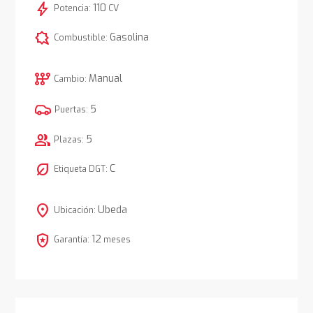
bolt
110
Potencia:
CV
comic_bubble
Gasolina
Combustible:
auto_transmission
Manual
Cambio:
5
Puertas:
group
5
Plazas:
nest_eco_leaf
C
Etiqueta DGT:
location_on
Ubeda
Ubicación:
local_police
12
Garantía:
meses