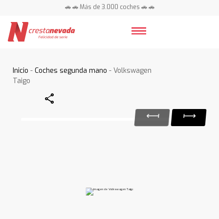
🚗 🚗 Más de 3.000 coches 🚗 🚗
📍 Centros en toda España ⭐
Inicio
-
Coches segunda mano
- Volkswagen
Taigo
Share