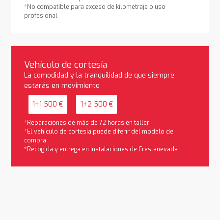
*No compatible para exceso de kilometraje o uso
profesional
Vehículo de cortesía
La comodidad y la tranquilidad de que siempre
estarás en movimiento
1+1 500 €
1+2 500 €
*Reparaciones de más de 72 horas en taller
*El vehículo de cortesía puede diferir del modelo de
compra
*Recogida y entrega en instalaciones de Crestanevada