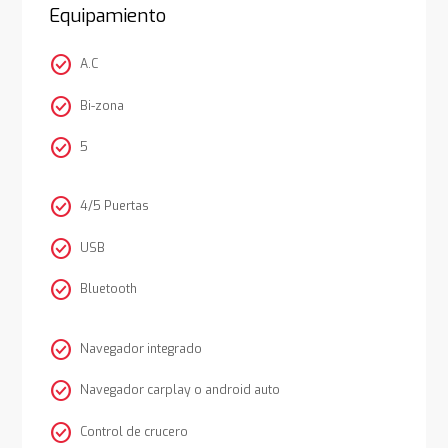
Equipamiento
check_circle
A.C
check_circle
Bi-zona
check_circle
5
check_circle
4/5 Puertas
check_circle
USB
check_circle
Bluetooth
check_circle
Navegador integrado
check_circle
Navegador carplay o android auto
check_circle
Control de crucero