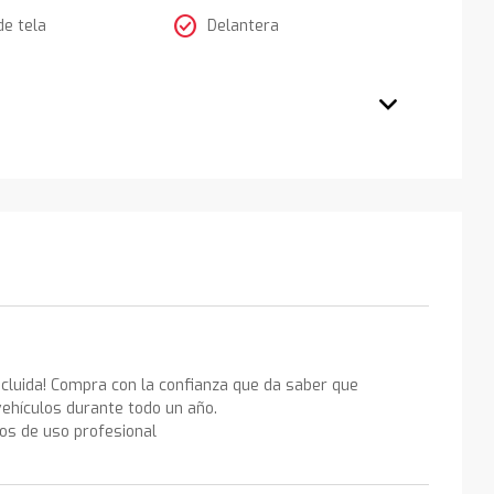
check_circle
de tela
Delantera
ncluida! Compra con la confianza que da saber que
ehículos durante todo un año.
los de uso profesional