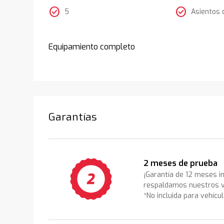
check_circle
check_circle
5
Asientos 
Equipamiento completo
Garantías
2 meses de prueba
¡Garantía de 12 meses i
respaldamos nuestros v
*No incluida para vehícu