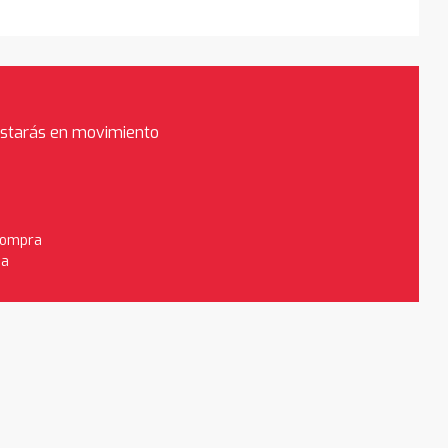
estarás en movimiento
 compra
da