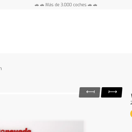
🚗 🚗 Más de 3.000 coches 🚗 🚗
📍 Centros en toda España ⭐
n