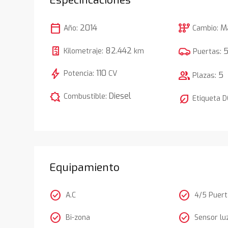
calendar_today
auto_transmission
2014
M
Año:
Cambio:
82.442
Kilometraje:
km
Puertas:
bolt
110
Potencia:
CV
group
5
Plazas:
comic_bubble
Diesel
Combustible:
nest_eco_leaf
Etiqueta 
Equipamiento
check_circle
check_circle
A.C
4/5 Puer
check_circle
check_circle
Bi-zona
Sensor lu