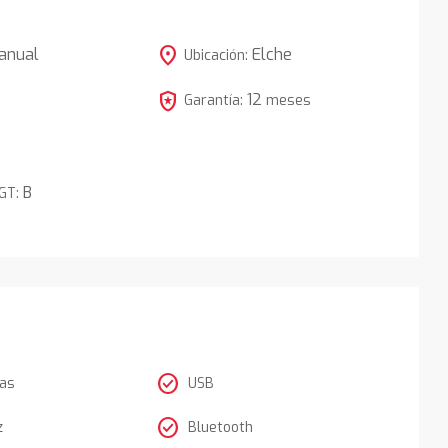
location_on
anual
Elche
Ubicación:
local_police
12
5
Garantía:
meses
B
DGT:
check_circle
tas
USB
check_circle
z
Bluetooth