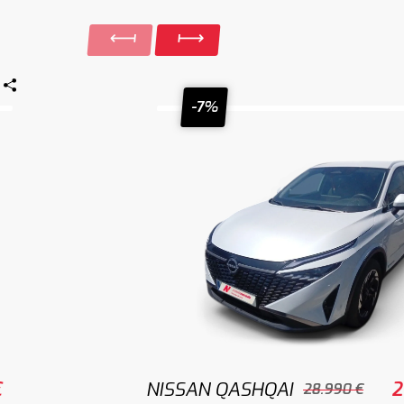
-7%
€
NISSAN QASHQAI
2
28.990 €