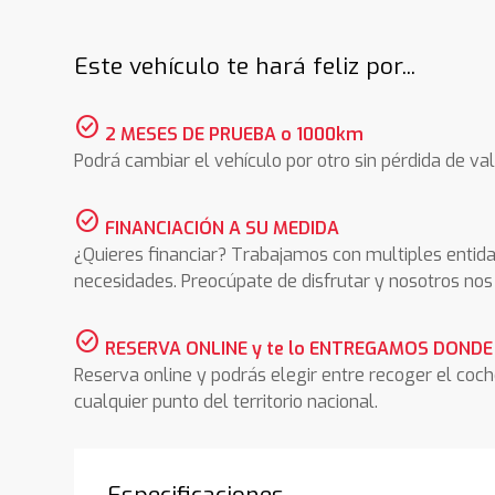
Este vehículo te hará feliz por...
check_circle
2 MESES DE PRUEBA o 1000km
Podrá cambiar el vehículo por otro sin pérdida de val
check_circle
FINANCIACIÓN A SU MEDIDA
¿Quieres financiar? Trabajamos con multiples entida
necesidades. Preocúpate de disfrutar y nosotros n
check_circle
RESERVA ONLINE y te lo ENTREGAMOS DONDE
Reserva online y podrás elegir entre recoger el coc
cualquier punto del territorio nacional.
Especificaciones