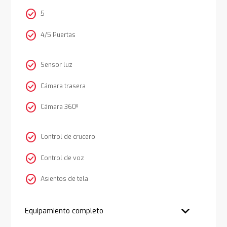
check_circle
5
check_circle
4/5 Puertas
check_circle
Sensor luz
check_circle
Cámara trasera
check_circle
Cámara 360º
check_circle
Control de crucero
check_circle
Control de voz
check_circle
Asientos de tela
Equipamiento completo