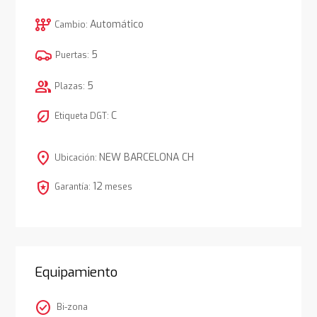
auto_transmission
Automático
Cambio:
5
Puertas:
group
5
Plazas:
nest_eco_leaf
C
Etiqueta DGT:
location_on
NEW BARCELONA CH
Ubicación:
local_police
12
Garantía:
meses
Equipamiento
check_circle
Bi-zona