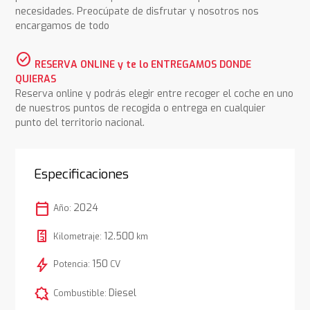
necesidades. Preocúpate de disfrutar y nosotros nos
encargamos de todo
check_circle
RESERVA ONLINE y te lo ENTREGAMOS DONDE
QUIERAS
Reserva online y podrás elegir entre recoger el coche en uno
de nuestros puntos de recogida o entrega en cualquier
punto del territorio nacional.
Especificaciones
calendar_today
2024
Año:
12.500
Kilometraje:
km
bolt
150
Potencia:
CV
comic_bubble
Diesel
Combustible: