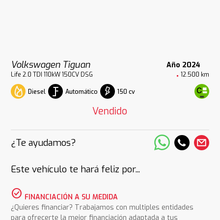
Volkswagen Tiguan
Año 2024
Life 2.0 TDI 110kW 150CV DSG
12.500 km
Diesel
Automático
150 cv
Vendido
¿Te ayudamos?
Este vehículo te hará feliz por...
check_circle
FINANCIACIÓN A SU MEDIDA
¿Quieres financiar? Trabajamos con multiples entidades
para ofrecerte la mejor financiación adaptada a tus