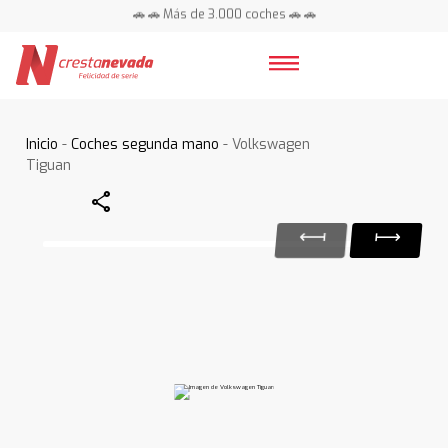
🚗 🚗 Más de 3.000 coches 🚗 🚗
📍 Centros en toda España ⭐
Inicio
-
Coches segunda mano
- Volkswagen
Tiguan
Share