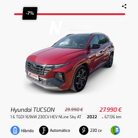
-7%
Hyundai TUCSON
27.990 €
29.990 €
1.6 TGDI 169kW 230CV HEV NLine Sky AT
2022
67.136 km
Automático
230 cv
Híbrido