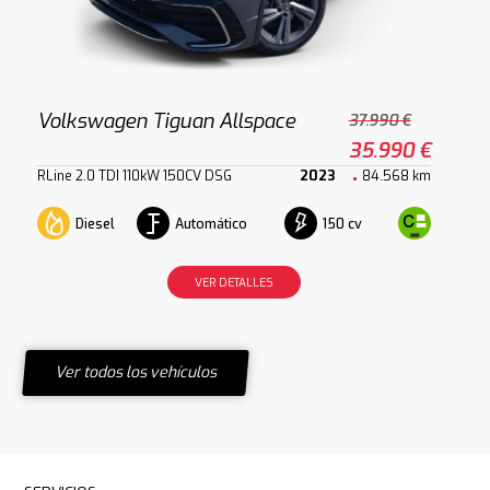
Volkswagen Tiguan Allspace
37.990 €
35.990 €
RLine 2.0 TDI 110kW 150CV DSG
2023
84.568 km
Diesel
Automático
150 cv
VER DETALLES
Ver todos los vehículos