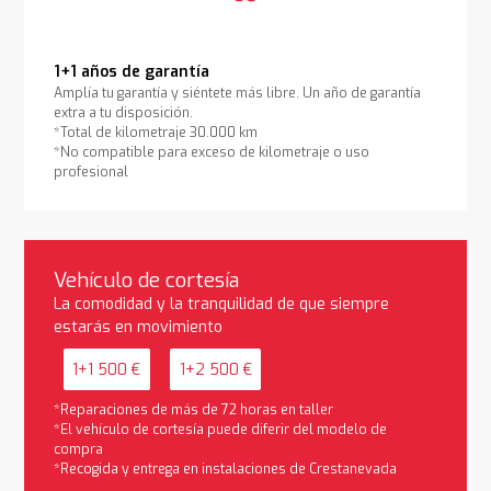
1+1 años de garantía
Amplía tu garantía y siéntete más libre. Un año de garantía
extra a tu disposición.
*Total de kilometraje 30.000 km
*No compatible para exceso de kilometraje o uso
profesional
Vehículo de cortesía
La comodidad y la tranquilidad de que siempre
estarás en movimiento
1+1 500 €
1+2 500 €
*Reparaciones de más de 72 horas en taller
*El vehículo de cortesía puede diferir del modelo de
compra
*Recogida y entrega en instalaciones de Crestanevada