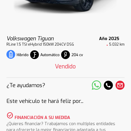
Volkswagen Tiguan
Año 2025
RLine 1.5 TSI eHybrid 150kW 204CV DSG
5.032 km
Automático
204 cv
Híbrido
Vendido
¿Te ayudamos?
Este vehículo te hará feliz por...
check_circle
FINANCIACIÓN A SU MEDIDA
¿Quieres financiar? Trabajamos con multiples entidades
para ofrecerte la mejor financiación adaptada a tus