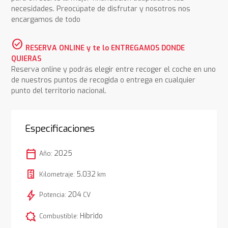
necesidades. Preocúpate de disfrutar y nosotros nos
encargamos de todo
check_circle
RESERVA ONLINE y te lo ENTREGAMOS DONDE
QUIERAS
Reserva online y podrás elegir entre recoger el coche en uno
de nuestros puntos de recogida o entrega en cualquier
punto del territorio nacional.
Especificaciones
calendar_today
2025
Año:
5.032
Kilometraje:
km
bolt
204
Potencia:
CV
comic_bubble
Híbrido
Combustible: