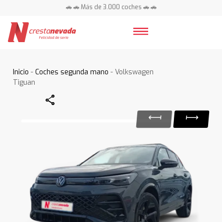
🚗 🚗 Más de 3.000 coches 🚗 🚗
📍 Centros en toda España ⭐
Inicio
-
Coches segunda mano
- Volkswagen
Tiguan
Share