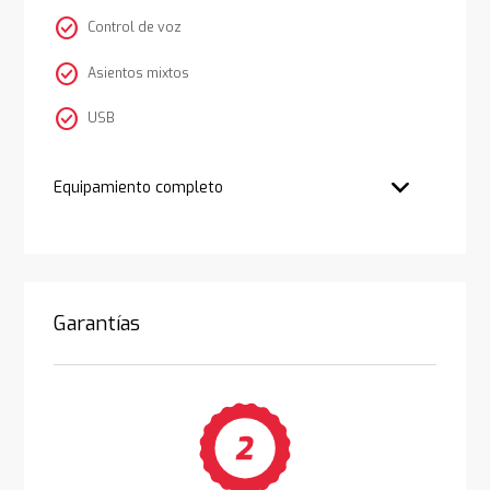
check_circle
Control de voz
check_circle
Asientos mixtos
check_circle
USB
Equipamiento completo
Garantías