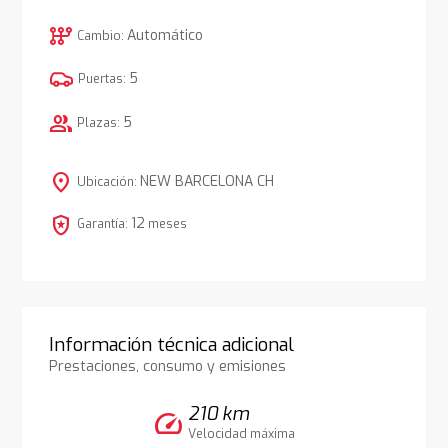
auto_transmission
Automático
Cambio:
5
Puertas:
group
5
Plazas:
location_on
NEW BARCELONA CH
Ubicación:
local_police
12
Garantía:
meses
Información técnica adicional
Prestaciones, consumo y emisiones
210 km
speed
Velocidad máxima