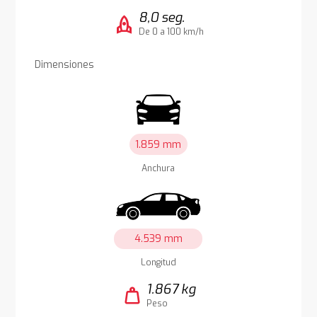
8,0 seg.
rocket
De 0 a 100 km/h
Dimensiones
1.859 mm
Anchura
4.539 mm
Longitud
1.867 kg
weight
Peso