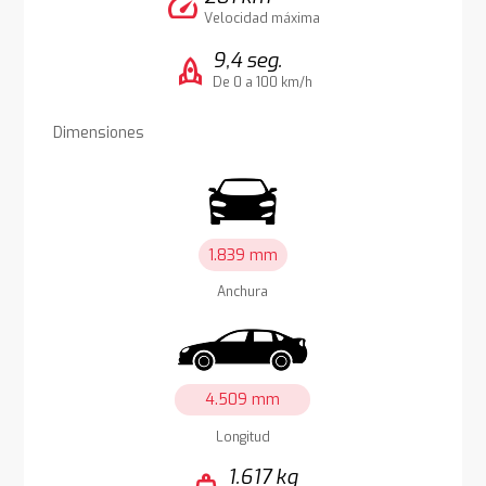
speed
Velocidad máxima
9,4 seg.
rocket
De 0 a 100 km/h
Dimensiones
1.839 mm
Anchura
4.509 mm
Longitud
1.617 kg