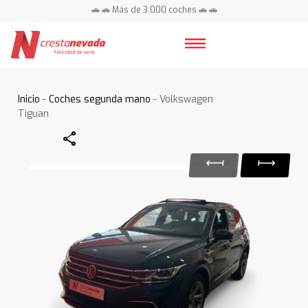
🚗 🚗 Más de 3.000 coches 🚗 🚗
📍 Centros en toda España ⭐
Inicio
-
Coches segunda mano
- Volkswagen
Tiguan
Share