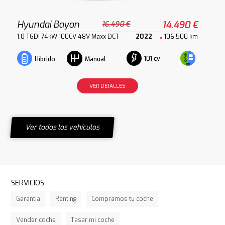
Hyundai Bayon
14.490 €
16.490 €
1.0 TGDI 74kW 100CV 48V Maxx DCT
2022
106.500 km
101 cv
Híbrido
Manual
VER DETALLES
Ver todos los vehículos
SERVICIOS
Garantía
Renting
Compramos tu coche
Vender coche
Tasar mi coche