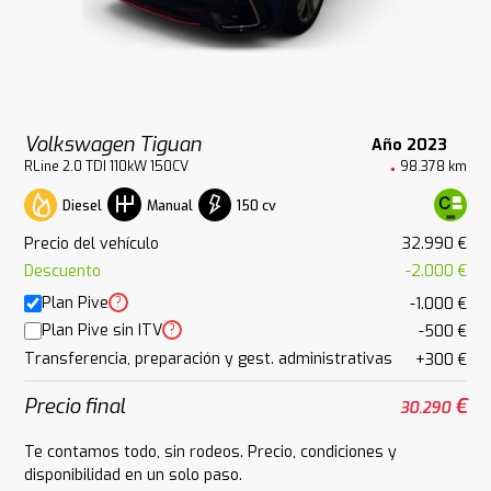
Volkswagen Tiguan
Año 2023
RLine 2.0 TDI 110kW 150CV
98.378 km
Diesel
150 cv
Manual
Precio del vehículo
32.990 €
Descuento
-2.000 €
Plan Pive
?
-1.000 €
Plan Pive sin ITV
?
-500 €
Transferencia, preparación y gest. administrativas
+300 €
Precio final
€
30.290
Te contamos todo, sin rodeos. Precio, condiciones y
disponibilidad en un solo paso.