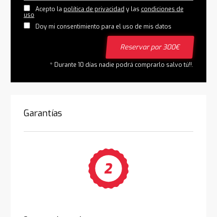
Acepto la
política de privacidad
y las
condiciones de
uso
Doy mi consentimiento para el uso de mis datos
Reservar por 300€
* Durante 10 días nadie podrá comprarlo salvo tú!!.
Garantías