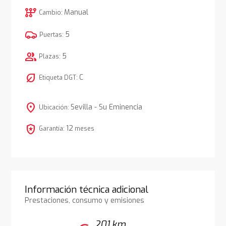
auto_transmission
Manual
Cambio:
5
Puertas:
group
5
Plazas:
nest_eco_leaf
C
Etiqueta DGT:
location_on
Sevilla - Su Eminencia
Ubicación:
local_police
12
Garantía:
meses
Información técnica adicional
Prestaciones, consumo y emisiones
201 km