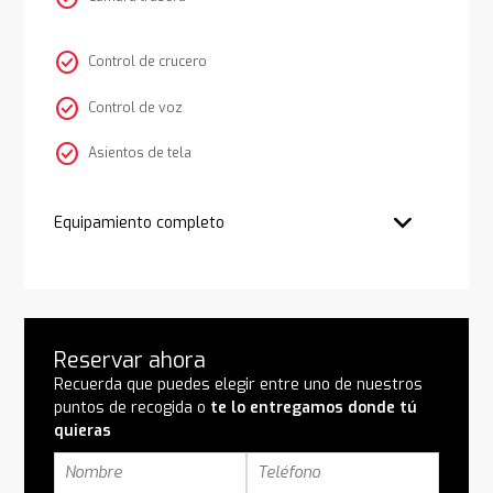
check_circle
Control de crucero
check_circle
Control de voz
check_circle
Asientos de tela
Equipamiento completo
Reservar ahora
Recuerda que puedes elegir entre uno de nuestros
puntos de recogida o
te lo entregamos donde tú
quieras