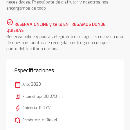
necesidades. Preocúpate de disfrutar y nosotros nos
encargamos de todo
check_circle
RESERVA ONLINE y te lo ENTREGAMOS DONDE
QUIERAS
Reserva online y podrás elegir entre recoger el coche en uno
de nuestros puntos de recogida o entrega en cualquier
punto del territorio nacional.
Especificaciones
calendar_today
2023
Año:
98.378
Kilometraje:
km
bolt
150
Potencia:
CV
comic_bubble
Diesel
Combustible: