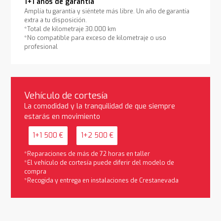
1+1 años de garantía
Amplía tu garantía y siéntete más libre. Un año de garantía
extra a tu disposición.
*Total de kilometraje 30.000 km
*No compatible para exceso de kilometraje o uso
profesional
Vehículo de cortesía
La comodidad y la tranquilidad de que siempre
estarás en movimiento
1+1 500 €
1+2 500 €
*Reparaciones de más de 72 horas en taller
*El vehículo de cortesía puede diferir del modelo de
compra
*Recogida y entrega en instalaciones de Crestanevada