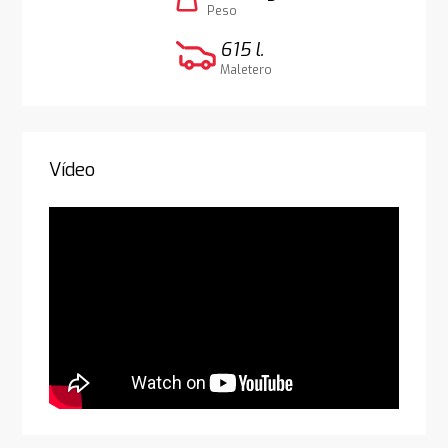
weight
Peso
615 l.
Maletero
Vídeo