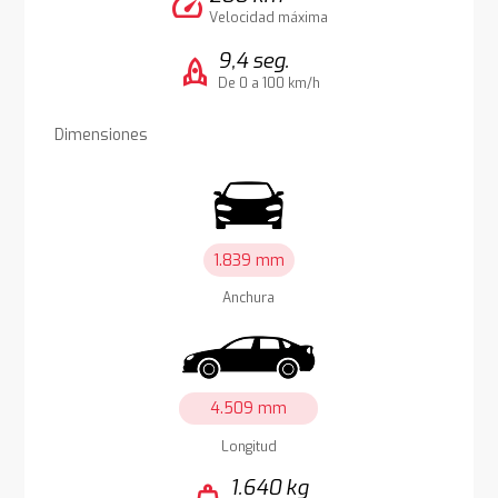
speed
Velocidad máxima
9,4 seg.
rocket
De 0 a 100 km/h
Dimensiones
1.839 mm
Anchura
4.509 mm
Longitud
1.640 kg