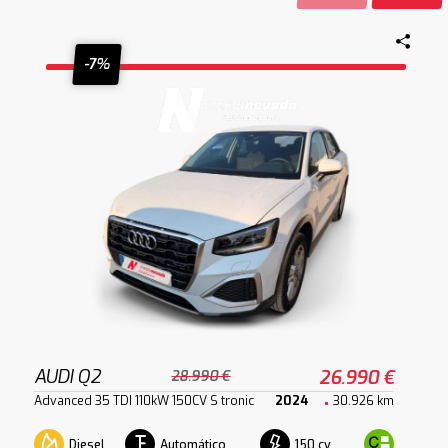
-7%
AUDI Q2
26.990 €
28.990 €
Advanced 35 TDI 110kW 150CV S tronic
2024
30.926 km
Diesel
Automático
150 cv