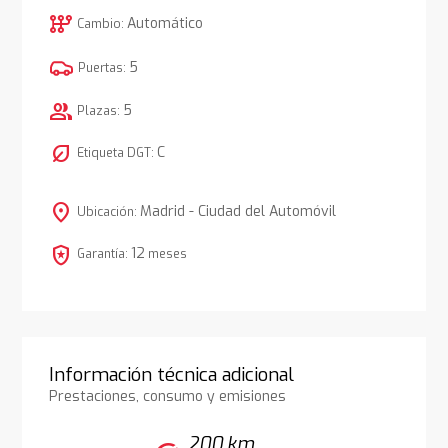
auto_transmission
Automático
Cambio:
5
Puertas:
group
5
Plazas:
nest_eco_leaf
C
Etiqueta DGT:
location_on
Madrid - Ciudad del Automóvil
Ubicación:
local_police
12
Garantía:
meses
Información técnica adicional
Prestaciones, consumo y emisiones
200 km