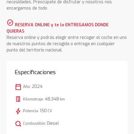
necesidades. Preocúpate de disfrutar y nosotros nos
encargamos de todo
check_circle
RESERVA ONLINE y te lo ENTREGAMOS DONDE
QUIERAS
Reserva online y podrás elegir entre recoger el coche en uno
de nuestros puntos de recogida o entrega en cualquier
punto del territorio nacional.
Especificaciones
calendar_today
2024
Año:
48.348
Kilometraje:
km
bolt
150
Potencia:
CV
comic_bubble
Diesel
Combustible: