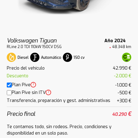
Volkswagen Tiguan
Año 2024
RLine 2.0 TDI 110kW 150CV DSG
48.348 km
Diesel
Automático
150 cv
Precio del vehículo
42.990 €
Descuento
-2.000 €
Plan Pive
?
-1.000 €
Plan Pive sin ITV
?
-500 €
Transferencia, preparación y gest. administrativas
+300 €
Precio final
€
40.290
Te contamos todo, sin rodeos. Precio, condiciones y
disponibilidad en un solo paso.