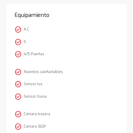
Equipamiento
check_circle
A.C
check_circle
5
check_circle
4/5 Puertas
check_circle
Asientos calefactables
check_circle
Sensor luz
check_circle
Sensor lluvia
check_circle
Cámara trasera
check_circle
Cámara 360º