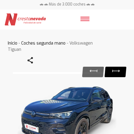
🚗 🚗 Más de 3.000 coches 🚗 🚗
📍 Centros en toda España ⭐
Inicio
-
Coches segunda mano
- Volkswagen
Tiguan
Share