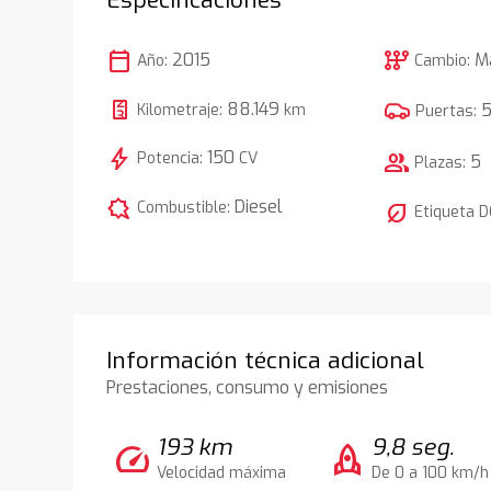
calendar_today
auto_transmission
2015
M
Año:
Cambio:
88.149
Kilometraje:
km
Puertas:
bolt
150
Potencia:
CV
group
5
Plazas:
comic_bubble
Diesel
Combustible:
nest_eco_leaf
Etiqueta 
Información técnica adicional
Prestaciones, consumo y emisiones
193 km
9,8 seg.
speed
rocket
Velocidad máxima
De 0 a 100 km/h