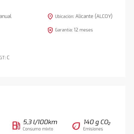
location_on
anual
Alicante (ALCOY)
Ubicación:
local_police
12
5
Garantía:
meses
C
DGT:
5,3 l/100km
140 g CO₂
local_gas_station
eco
Consumo mixto
Emisiones