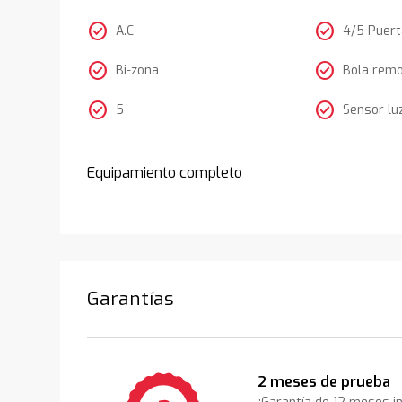
check_circle
check_circle
A.C
4/5 Puer
check_circle
check_circle
Bi-zona
Bola rem
check_circle
check_circle
5
Sensor lu
Equipamiento completo
Garantías
2 meses de prueba