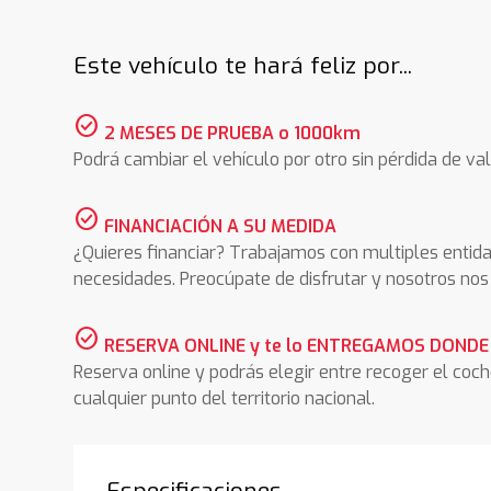
Este vehículo te hará feliz por...
check_circle
2 MESES DE PRUEBA o 1000km
Podrá cambiar el vehículo por otro sin pérdida de val
check_circle
FINANCIACIÓN A SU MEDIDA
¿Quieres financiar? Trabajamos con multiples entida
necesidades. Preocúpate de disfrutar y nosotros n
check_circle
RESERVA ONLINE y te lo ENTREGAMOS DONDE
Reserva online y podrás elegir entre recoger el coc
cualquier punto del territorio nacional.
Especificaciones