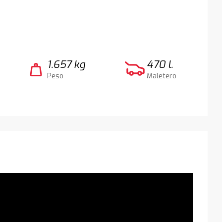
1.657 kg
470 l.
weight
Peso
Maletero