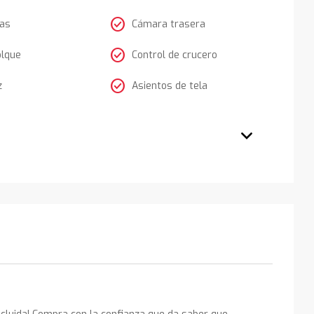
check_circle
tas
Cámara trasera
check_circle
olque
Control de crucero
check_circle
z
Asientos de tela