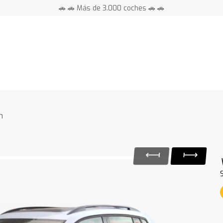
🚗 🚗 Más de 3.000 coches 🚗 🚗
📍 Centros en toda España ⭐
n