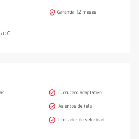
5
local_police
12
Garantía:
meses
C
DGT:
check_circle
tas
C. crucero adaptativo
check_circle
Asientos de tela
check_circle
Limitador de velocidad