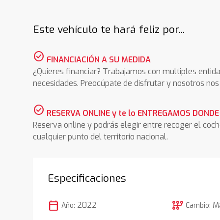
Este vehículo te hará feliz por...
check_circle
FINANCIACIÓN A SU MEDIDA
¿Quieres financiar? Trabajamos con multiples entida
necesidades. Preocúpate de disfrutar y nosotros n
check_circle
RESERVA ONLINE y te lo ENTREGAMOS DONDE
Reserva online y podrás elegir entre recoger el coc
cualquier punto del territorio nacional.
Especificaciones
calendar_today
auto_transmission
2022
M
Año:
Cambio: