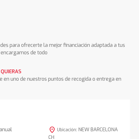
des para ofrecerte la mejor financiación adaptada a tus
os encargamos de todo
 QUIERAS
he en uno de nuestros puntos de recogida o entrega en
location_on
anual
NEW BARCELONA
Ubicación:
CH