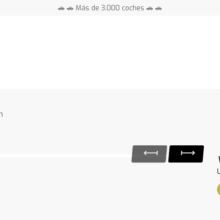
🚗 🚗 Más de 3.000 coches 🚗 🚗
📍 Centros en toda España ⭐
n