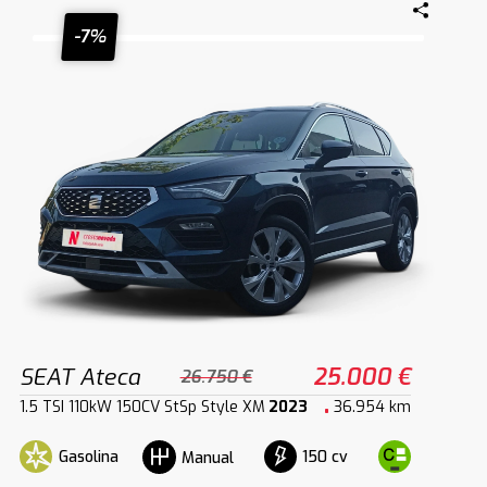
-7%
SEAT Ateca
25.000 €
26.750 €
1.5 TSI 110kW 150CV StSp Style XM
2023
36.954 km
Gasolina
150 cv
Manual