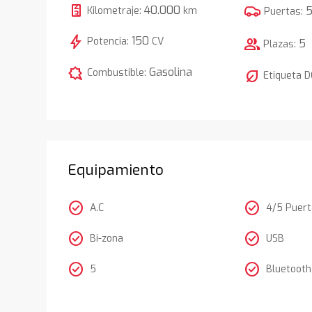
40.000
Kilometraje:
km
Puertas:
bolt
150
Potencia:
CV
group
5
Plazas:
comic_bubble
Gasolina
Combustible:
nest_eco_leaf
Etiqueta 
Equipamiento
check_circle
check_circle
A.C
4/5 Puer
check_circle
check_circle
Bi-zona
USB
check_circle
check_circle
5
Bluetooth