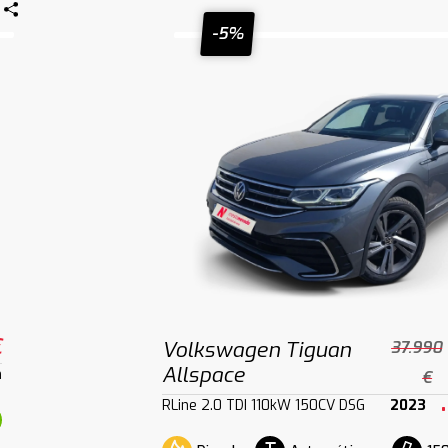
-5%
€
Volkswagen Tiguan
37.990
Allspace
m
€
RLine 2.0 TDI 110kW 150CV DSG
2023