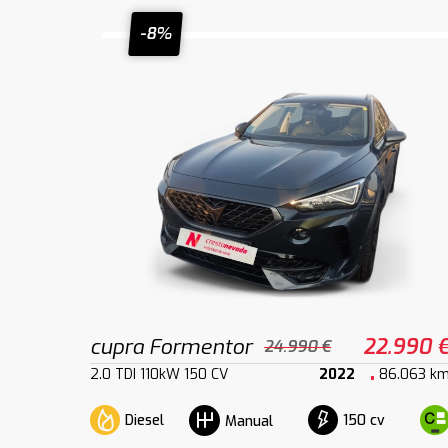
-8%
cupra Formentor
22.990 
24.990 €
2.0 TDI 110kW 150 CV
2022
86.063 k
Diesel
150 cv
Manual