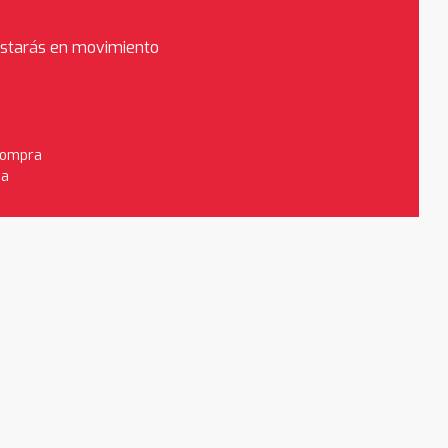
estarás en movimiento
 compra
da