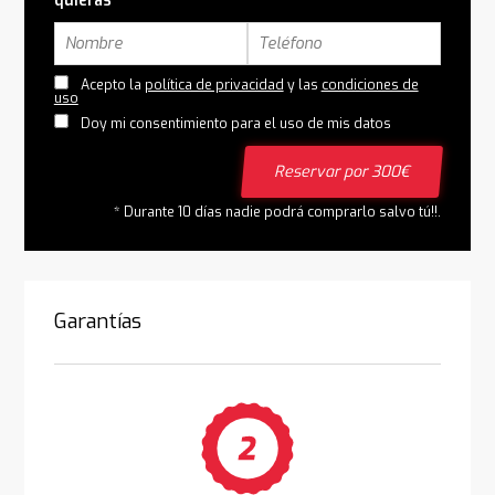
quieras
Acepto la
política de privacidad
y las
condiciones de
uso
Doy mi consentimiento para el uso de mis datos
Reservar por 300€
* Durante 10 días nadie podrá comprarlo salvo tú!!.
Garantías