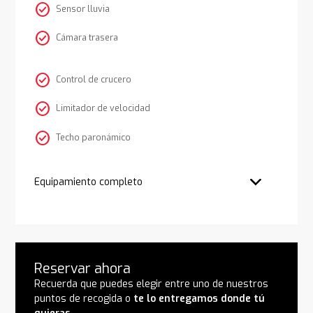
check_circle
Sensor lluvia
check_circle
Cámara trasera
check_circle
Control de crucero
check_circle
Limitador de velocidad
check_circle
Techo paronámico
Equipamiento completo
Reservar ahora
Recuerda que puedes elegir entre uno de nuestros
puntos de recogida o
te lo entregamos donde tú