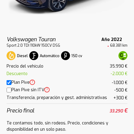
Volkswagen Touran
Año 2022
Sport 2.0 TDI 110kW 150CV DSG
68.381 km
Diesel
Automático
150 cv
Precio del vehículo
35.990 €
Descuento
-2.000 €
Plan Pive
?
-1.000 €
Plan Pive sin ITV
?
-500 €
Transferencia, preparación y gest. administrativas
+300 €
Precio final
€
33.290
Te contamos todo, sin rodeos. Precio, condiciones y
disponibilidad en un solo paso.