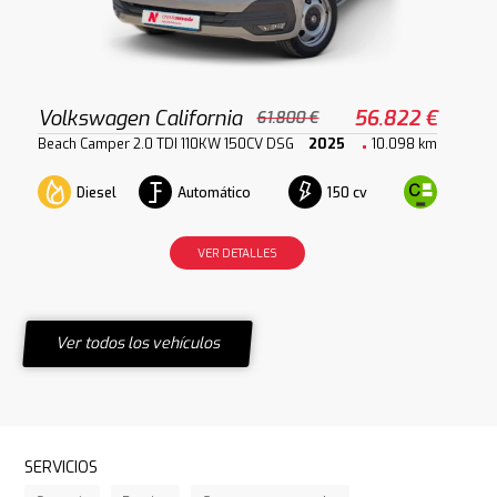
Volkswagen California
56.822 €
61.800 €
Beach Camper 2.0 TDI 110KW 150CV DSG
2025
10.098 km
Diesel
Automático
150 cv
VER DETALLES
Ver todos los vehículos
SERVICIOS