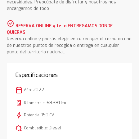
necesidades. Preocúpate de disfrutar y nosotros nos
encargamos de todo
check_circle
RESERVA ONLINE y te lo ENTREGAMOS DONDE
QUIERAS
Reserva online y podrás elegir entre recoger el coche en uno
de nuestros puntos de recogida o entrega en cualquier
punto del territorio nacional.
Especificaciones
calendar_today
2022
Año:
68.381
Kilometraje:
km
bolt
150
Potencia:
CV
comic_bubble
Diesel
Combustible: