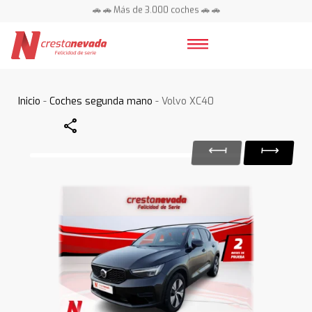
🚗 🚗 Más de 3.000 coches 🚗 🚗
📍 Centros en toda España ⭐
Inicio
-
Coches segunda mano
- Volvo XC40
Share