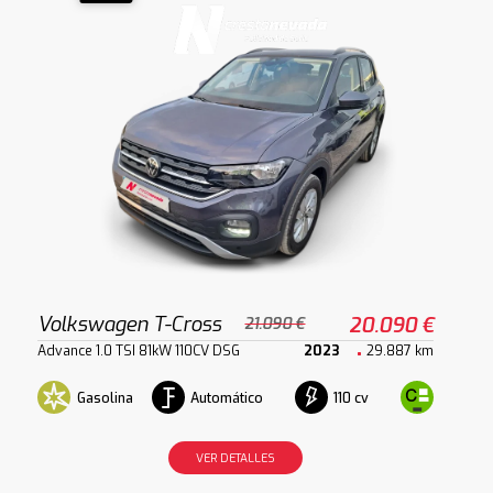
Volkswagen T-Cross
20.090 €
21.090 €
Advance 1.0 TSI 81kW 110CV DSG
2023
29.887 km
Gasolina
Automático
110 cv
VER DETALLES