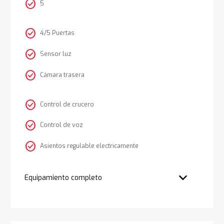
check_circle
5
check_circle
4/5 Puertas
check_circle
Sensor luz
check_circle
Cámara trasera
check_circle
Control de crucero
check_circle
Control de voz
check_circle
Asientos regulable electricamente
Equipamiento completo