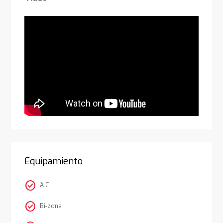
Equipamiento
check_circle
A.C
check_circle
Bi-zona