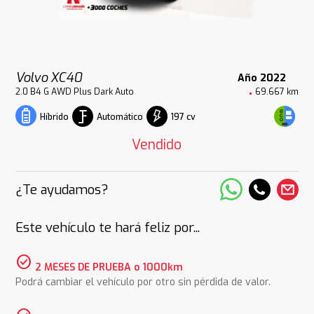
Volvo XC40
Año 2022
2.0 B4 G AWD Plus Dark Auto
69.667 km
Automático
197 cv
Híbrido
Vendido
¿Te ayudamos?
Este vehículo te hará feliz por...
check_circle
2 MESES DE PRUEBA o 1000km
Podrá cambiar el vehículo por otro sin pérdida de valor.