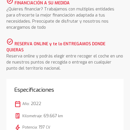
check_circle
FINANCIACIÓN A SU MEDIDA
¿Quieres financiar? Trabajamos con multiples entidades
para ofrecerte la mejor financiación adaptada a tus
necesidades. Preocúpate de disfrutar y nosotros nos
encargamos de todo
check_circle
RESERVA ONLINE y te lo ENTREGAMOS DONDE
QUIERAS
Reserva online y podrás elegir entre recoger el coche en uno
de nuestros puntos de recogida o entrega en cualquier
punto del territorio nacional.
Especificaciones
calendar_today
2022
Año:
69.667
Kilometraje:
km
bolt
197
Potencia:
CV