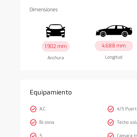
Dimensiones
4.688 mm
1.902 mm
Longitud
Anchura
Equipamiento
check_circle
check_circle
A.C
4/5 Puer
check_circle
check_circle
Bi-zona
Techo sol
check_circle
check_circle
5
Cámara t