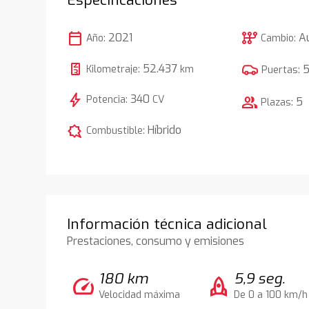
calendar_today
auto_transmission
2021
A
Año:
Cambio:
52.437
Kilometraje:
km
Puertas:
bolt
340
Potencia:
CV
group
5
Plazas:
comic_bubble
Híbrido
Combustible:
Información técnica adicional
Prestaciones, consumo y emisiones
180 km
5,9 seg.
speed
rocket
Velocidad máxima
De 0 a 100 km/h