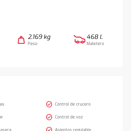
2.169 kg
468 l.
weight
Peso
Maletero
check_circle
tas
Control de crucero
check_circle
ar
Control de voz
check_circle
rasera
Asientos regulable