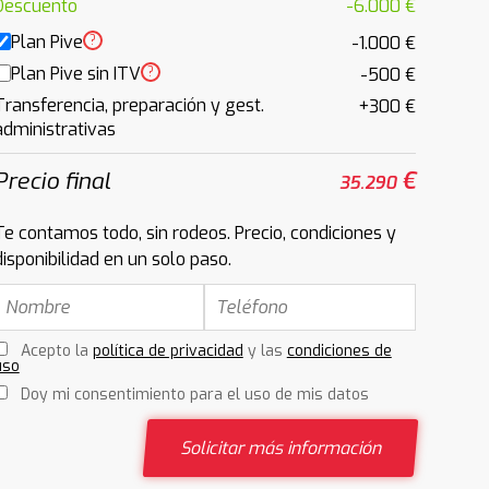
Descuento
-6.000 €
Plan Pive
?
-1.000 €
Plan Pive sin ITV
?
-500 €
Transferencia, preparación y gest.
+300 €
administrativas
Precio final
€
35.290
Te contamos todo, sin rodeos. Precio, condiciones y
disponibilidad en un solo paso.
Acepto la
política de privacidad
y las
condiciones de
uso
Doy mi consentimiento para el uso de mis datos
Solicitar más información