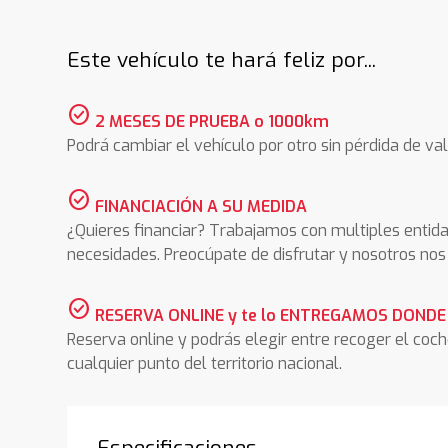
Este vehículo te hará feliz por...
check_circle
2 MESES DE PRUEBA o 1000km
Podrá cambiar el vehículo por otro sin pérdida de val
check_circle
FINANCIACIÓN A SU MEDIDA
¿Quieres financiar? Trabajamos con multiples entida
necesidades. Preocúpate de disfrutar y nosotros n
check_circle
RESERVA ONLINE y te lo ENTREGAMOS DONDE
Reserva online y podrás elegir entre recoger el coc
cualquier punto del territorio nacional.
Especificaciones