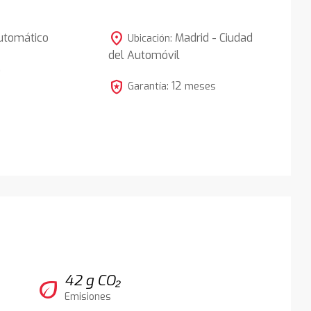
location_on
utomático
Madrid - Ciudad
Ubicación:
del Automóvil
5
local_police
12
Garantía:
meses
42 g CO₂
eco
Emisiones