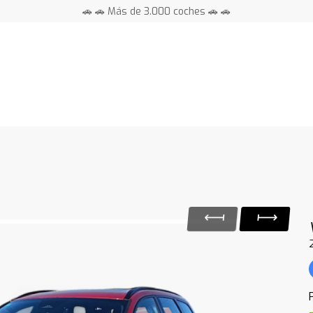
🚗 🚗 Más de 3.000 coches 🚗 🚗
📍 Centros en toda España ⭐