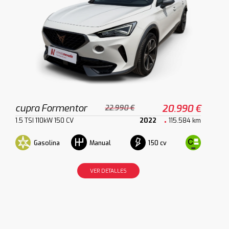
cupra Formentor
20.990 €
22.990 €
1.5 TSI 110kW 150 CV
2022
115.584 km
Gasolina
150 cv
Manual
VER DETALLES