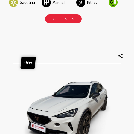
Gasolina
150 cv
Manual
VER DETALLES
-9%