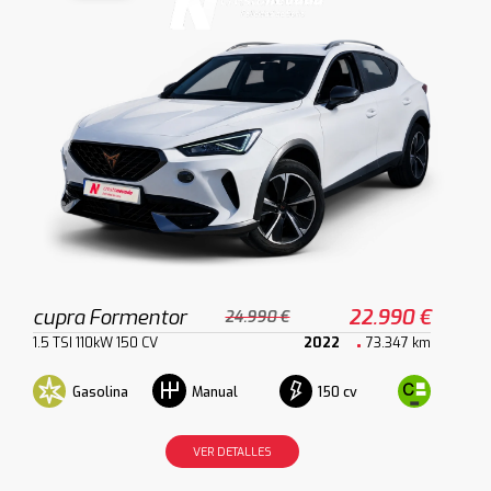
cupra Formentor
22.990 €
24.990 €
1.5 TSI 110kW 150 CV
2022
73.347 km
Gasolina
150 cv
Manual
VER DETALLES