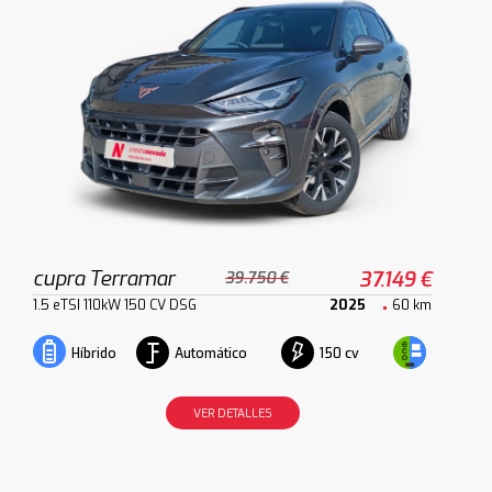
cupra Terramar
37.149 €
39.750 €
1.5 eTSI 110kW 150 CV DSG
2025
60 km
Automático
150 cv
Híbrido
VER DETALLES