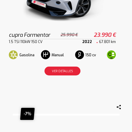
cupra Formentor
23.990 €
25.990 €
1.5 TSI 110kW 150 CV
2022
67.801 km
Gasolina
150 cv
Manual
VER DETALLES
-7%