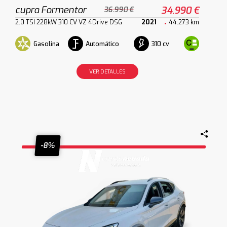
cupra Formentor
34.990 €
36.990 €
2.0 TSI 228kW 310 CV VZ 4Drive DSG
2021
44.273 km
Gasolina
Automático
310 cv
VER DETALLES
-8%