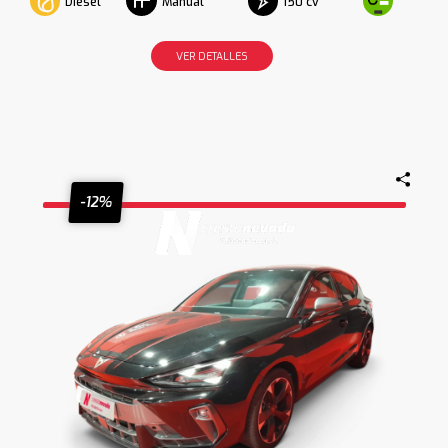
Diesel
150 cv
Manual
VER DETALLES
-12%