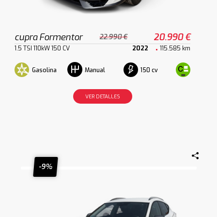
cupra Formentor
20.990 €
22.990 €
1.5 TSI 110kW 150 CV
2022
115.585 km
Gasolina
150 cv
Manual
VER DETALLES
-9%