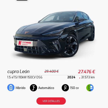
cupra León
27.476 €
29.400 €
1.5 eTSI 110kW 150CV DSG
2024
31.573 km
Automático
150 cv
Híbrido
VER DETALLES