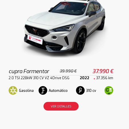
cupra Formentor
37.990 €
39.990 €
2.0 TSI 228kW 310 CV VZ 4Drive DSG
2022
37.356 km
Gasolina
Automático
310 cv
VER DETALLES