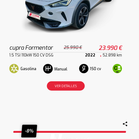
cupra Formentor
23.990 €
25.990 €
1.5 TSI 110kW 150 CV DSG
2022
52.898 km
Gasolina
150 cv
Manual
VER DETALLES
-8%