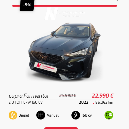
-8%
cupra Formentor
22.990 €
24.990 €
2.0 TDI 110kW 150 CV
2022
86.063 km
Diesel
150 cv
Manual