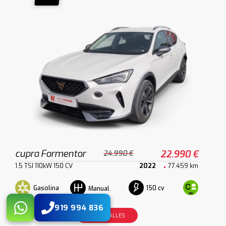
cupra Formentor
22.990 €
24.990 €
1.5 TSI 110kW 150 CV
2022
77.459 km
Gasolina
150 cv
Manual
919 994 836
VER DETALLES