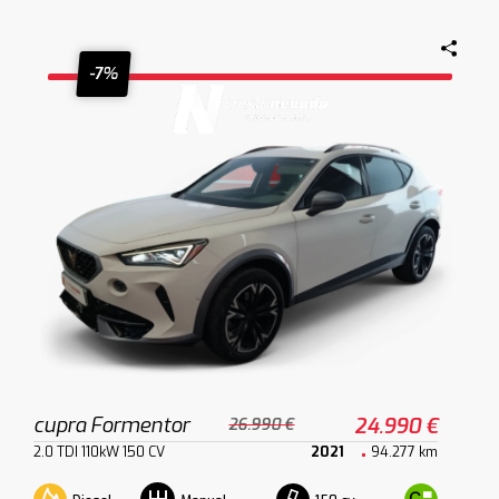
-7%
cupra Formentor
24.990 €
26.990 €
2.0 TDI 110kW 150 CV
2021
94.277 km