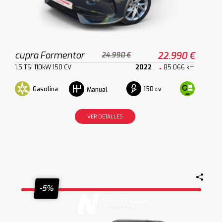
cupra Formentor
22.990 €
24.990 €
1.5 TSI 110kW 150 CV
2022
85.066 km
Gasolina
150 cv
Manual
VER DETALLES
-5%