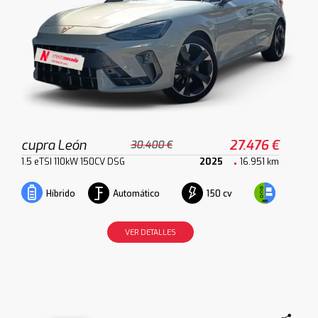
cupra León
27.476 €
30.400 €
1.5 eTSI 110kW 150CV DSG
2025
16.951 km
Automático
150 cv
Híbrido
VER DETALLES