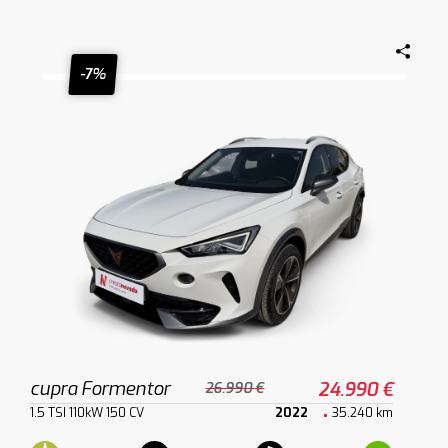
-7%
cupra Formentor
24.990 €
26.990 €
1.5 TSI 110kW 150 CV
2022
35.240 km