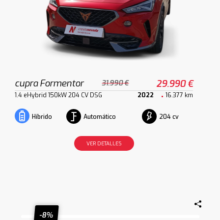
cupra Formentor
29.990 €
31.990 €
1.4 eHybrid 150kW 204 CV DSG
2022
16.377 km
Automático
204 cv
Híbrido
VER DETALLES
-8%