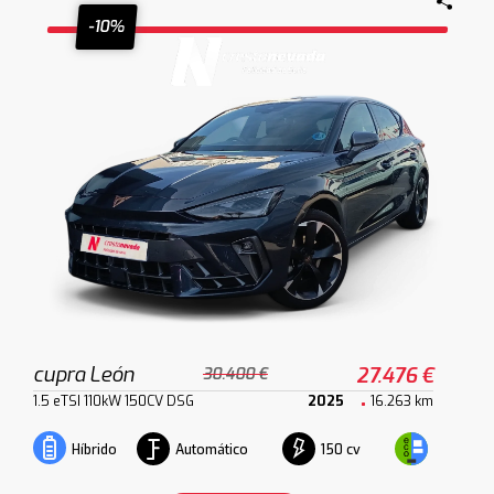
-10%
cupra León
27.476 €
30.400 €
1.5 eTSI 110kW 150CV DSG
2025
16.263 km
Automático
150 cv
Híbrido