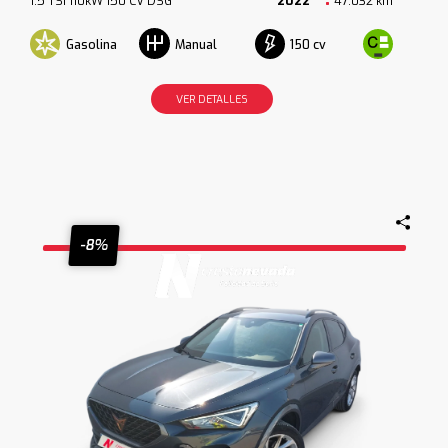
1.5 TSI 110kW 150 CV DSG
2022
47.032 km
Gasolina
150 cv
Manual
VER DETALLES
-8%