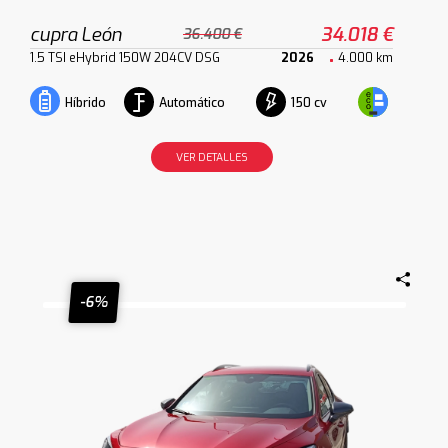
cupra León
34.018 €
36.400 €
1.5 TSI eHybrid 150W 204CV DSG
2026
4.000 km
Automático
150 cv
Híbrido
VER DETALLES
-6%