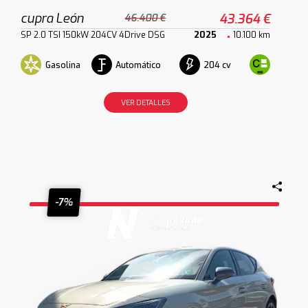
cupra León
43.364 €
46.400 €
SP 2.0 TSI 150kW 204CV 4Drive DSG
2025
10.100 km
Gasolina
Automático
204 cv
VER DETALLES
-7%