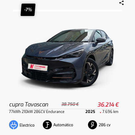
-7%
cupra Tavascan
36.214 €
38.750 €
77kWh 210kW 286CV Endurance
2025
7.696 km
Automático
286 cv
Electrico