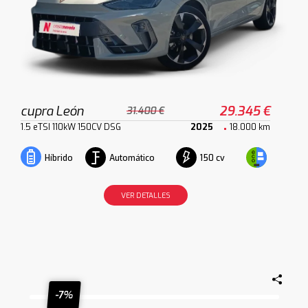
cupra León
29.345 €
31.400 €
1.5 eTSI 110kW 150CV DSG
2025
18.000 km
Automático
150 cv
Híbrido
VER DETALLES
-7%