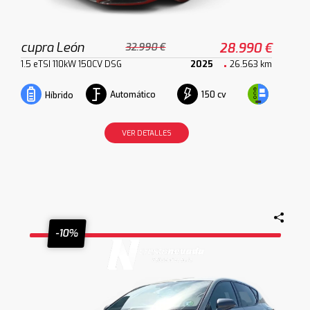
cupra León
28.990 €
32.990 €
1.5 eTSI 110kW 150CV DSG
2025
26.563 km
Automático
150 cv
Híbrido
VER DETALLES
-10%