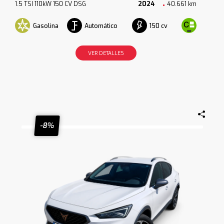
1.5 TSI 110kW 150 CV DSG
2024
40.661 km
Gasolina
Automático
150 cv
VER DETALLES
-8%