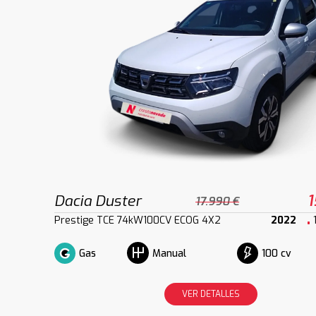
Dacia Duster
1
17.990 €
Prestige TCE 74kW100CV ECOG 4X2
2022
Gas
100 cv
Manual
VER DETALLES