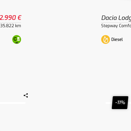
2.990 €
Dacia Lod
135.822 km
Stepway Comfo
Diesel
-11%