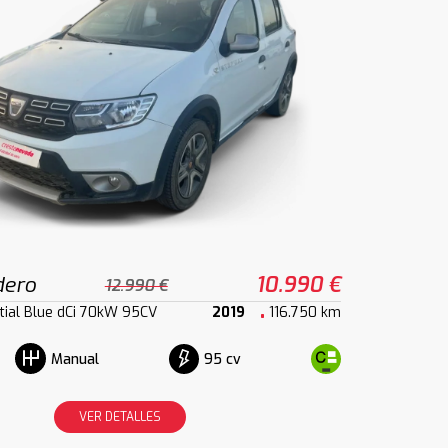
dero
10.990 €
12.990 €
ial Blue dCi 70kW 95CV
2019
116.750 km
95 cv
Manual
VER DETALLES