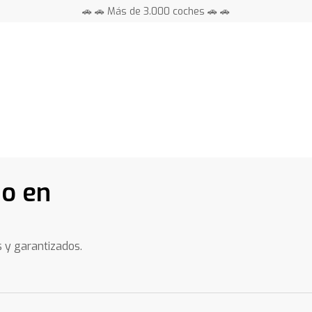
🚗 🚗 Más de 3.000 coches 🚗 🚗
📍 Centros en toda España ⭐
o en
s y garantizados.