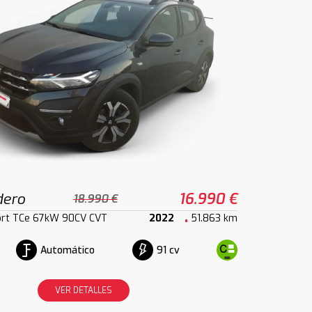
dero
16.990 €
18.990 €
rt TCe 67kW 90CV CVT
2022
51.863 km
Automático
91 cv
VER DETALLES