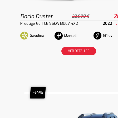
Dacia Duster
2
22.990 €
Prestige Go TCE 96kW130CV 4X2
2022
Gasolina
131 cv
Manual
VER DETALLES
-14%