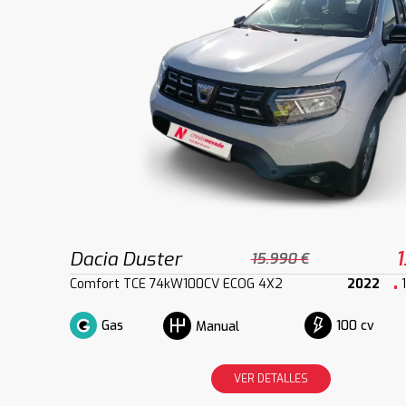
Dacia Duster
1
15.990 €
Comfort TCE 74kW100CV ECOG 4X2
2022
Gas
100 cv
Manual
VER DETALLES