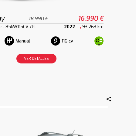
gy
16.990 €
18.990 €
rt 85kW115CV 7Pl
2022
93.263 km
116 cv
Manual
VER DETALLES