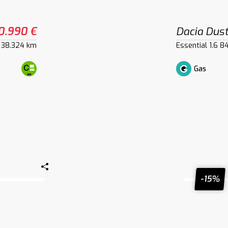
0.990 €
Dacia Dus
38.324 km
Essential 1.6 
Gas
-15%