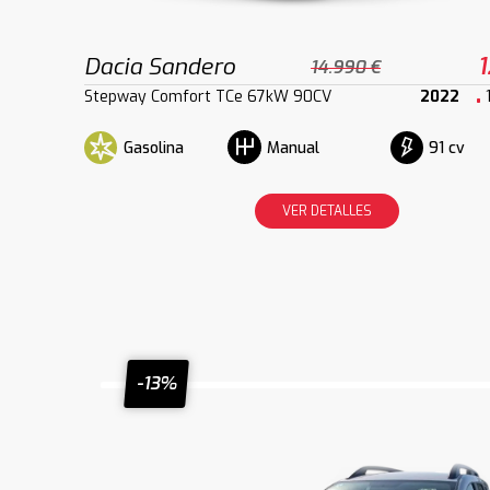
Dacia Sandero
1
14.990 €
Stepway Comfort TCe 67kW 90CV
2022
Gasolina
91 cv
Manual
VER DETALLES
-13%