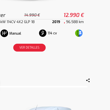
ter
12.990 €
14.990 €
84kW 114CV 4X2 GLP 18
2019
96.588 km
114 cv
Manual
VER DETALLES