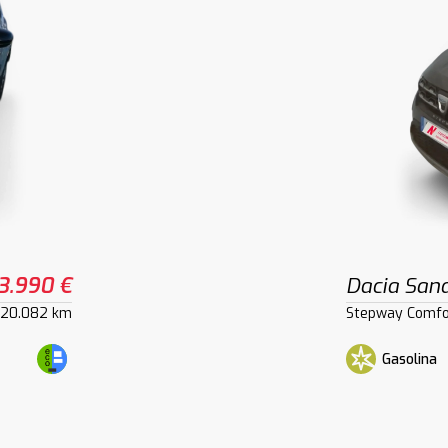
3.990 €
Dacia San
120.082 km
Stepway Comfo
Gasolina