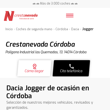
🚗 🚗 Más de 3.000 coches 🚗 🚗
📍 Centros en toda España ⭐
Jogger
Inicio
Coches de segunda mano
Córdoba
Dacia
Crestanevada Córdoba
Poligono Industrial las Quemadas, 13, 14014 Córdoba
distance
call
Cómo llegar
Cita telefónica
Dacia Jogger de ocasión en
Córdoba
Selección de nuestros mejores vehículos, revisados y
garantizados.