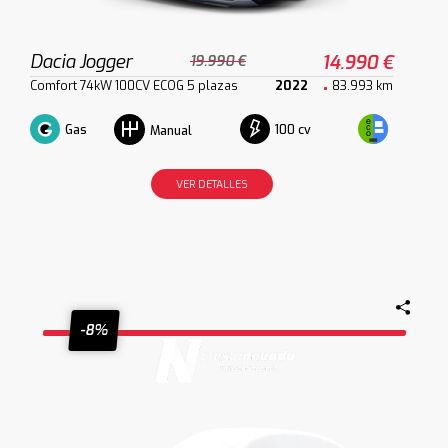
Dacia Jogger
14.990 €
19.990 €
Comfort 74kW 100CV ECOG 5 plazas
2022
83.993 km
Gas
100 cv
Manual
VER DETALLES
-8%