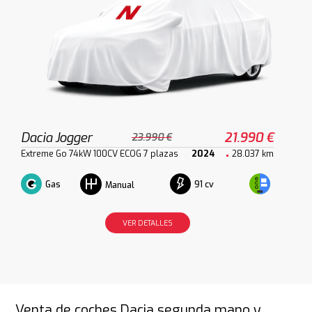
Dacia Jogger
21.990 €
23.990 €
Extreme Go 74kW 100CV ECOG 7 plazas
2024
28.037 km
Gas
91 cv
Manual
VER DETALLES
Venta de coches Dacia segunda mano y