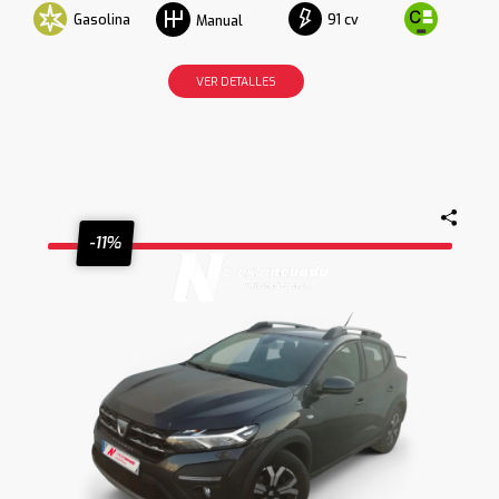
Gasolina
91 cv
Manual
VER DETALLES
-11%