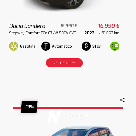
Dacia Sandero
16.990 €
18.990 €
Stepway Comfort TCe 67kW 90CV CVT
2022
51.863 km
Gasolina
Automático
91 cv
VER DETALLES
-13%