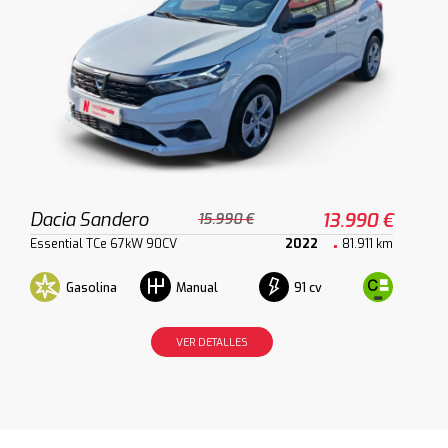
Dacia Sandero
13.990 €
15.990 €
Essential TCe 67kW 90CV
2022
81.911 km
Gasolina
91 cv
Manual
VER DETALLES