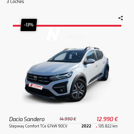
3
Coches
-13%
Dacia Sandero
12.990 €
14.990 €
Stepway Comfort TCe 67kW 90CV
2022
135.822 km