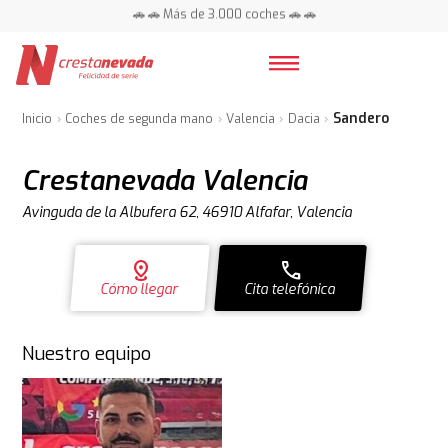
🚗 🚗 Más de 3.000 coches 🚗 🚗
📍 Centros en toda España ⭐
Sandero
Inicio
Coches de segunda mano
Valencia
Dacia
Crestanevada Valencia
Avinguda de la Albufera 62, 46910 Alfafar, Valencia
distance
call
Cómo llegar
Cita telefónica
Nuestro equipo