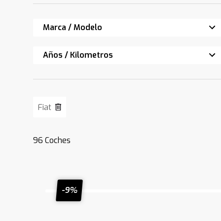
Marca / Modelo
Años / Kilometros
Fiat
96
Coches
-9%