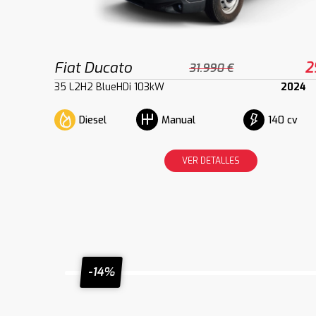
Fiat Ducato
2
31.990 €
35 L2H2 BlueHDi 103kW
2024
Diesel
140 cv
Manual
VER DETALLES
-14%