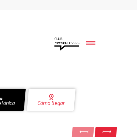
ll
distance
efónica
Cómo llegar