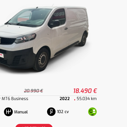
18.490 €
20.990 €
v MT6 Business
2022
55.034 km
102 cv
Manual