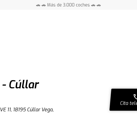
🚗 🚗 Más de 3.000 coches 🚗 🚗
📍 Centros en toda España ⭐
- Cúllar
ca
Cita tel
 11, 18195 Cúllar Vega,