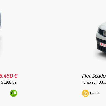
5.490 €
Fiat Scudo
61.268 km
Furgon L1 100c
Diesel