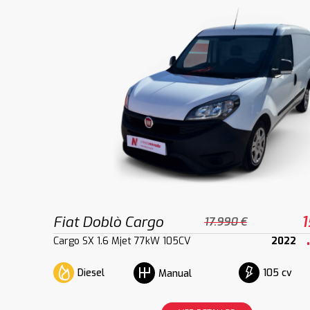
Fiat Doblò Cargo
1
17.990 €
Cargo SX 1.6 Mjet 77kW 105CV
2022
Diesel
105 cv
Manual