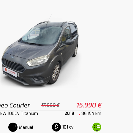
eo Courier
15.990 €
17.990 €
4kW 100CV Titanium
2019
86.154 km
101 cv
Manual