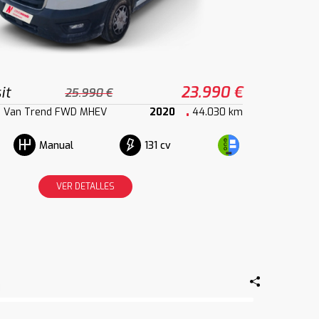
it
23.990 €
25.990 €
2 Van Trend FWD MHEV
2020
44.030 km
131 cv
Manual
VER DETALLES