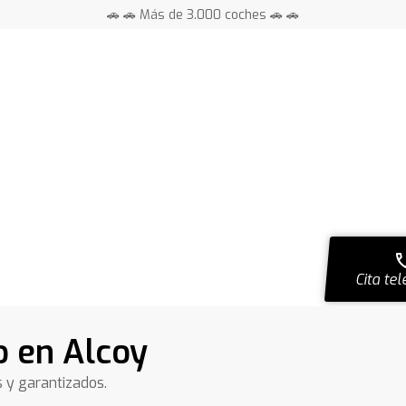
🚗 🚗 Más de 3.000 coches 🚗 🚗
📍 Centros en toda España ⭐
ca
Cita tel
 en Alcoy
s y garantizados.