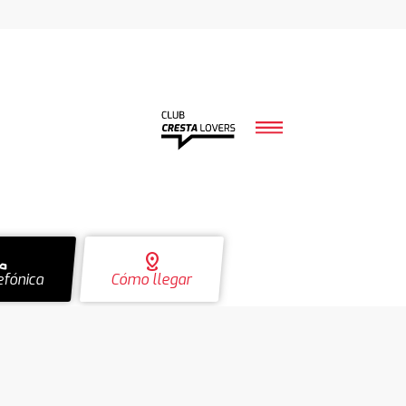
ll
distance
efónica
Cómo llegar