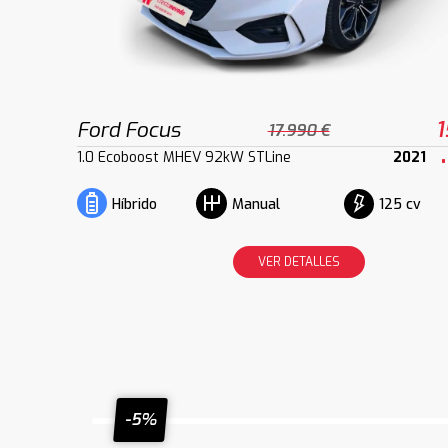
Ford Focus
1
17.990 €
1.0 Ecoboost MHEV 92kW STLine
2021
125 cv
Híbrido
Manual
VER DETALLES
-5%