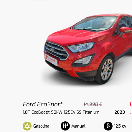
Ford EcoSport
1
14.990 €
1.0T EcoBoost 92kW 125CV SS Titanium
2023
Gasolina
125 cv
Manual