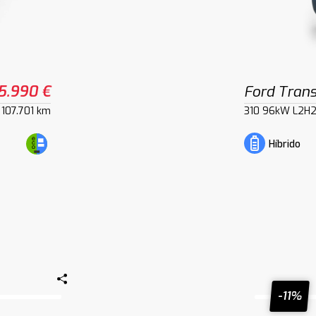
5.990 €
Ford Trans
107.701 km
310 96kW L2H
Híbrido
-11%