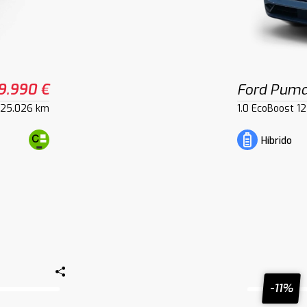
9.990 €
Ford Pum
25.026 km
1.0 EcoBoost 1
Híbrido
-11%