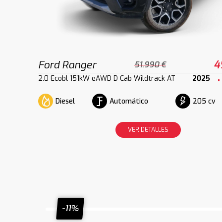
Ford Ranger
4
51.990 €
2.0 Ecobl 151kW eAWD D Cab Wildtrack AT
2025
Diesel
Automático
205 cv
VER DETALLES
-11%