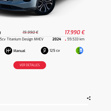
a
17.990 €
19.990 €
25cv Titanium Design MHEV
2024
59.533 km
125 cv
Manual
VER DETALLES