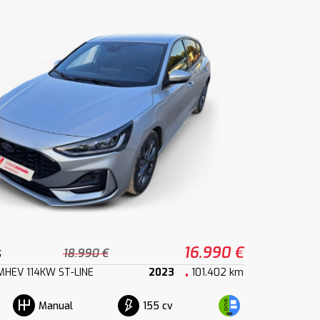
s
16.990 €
18.990 €
MHEV 114KW ST-LINE
2023
101.402 km
155 cv
Manual