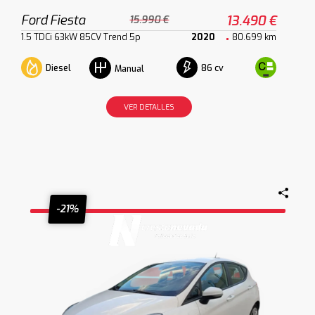
Ford Fiesta
13.490 €
15.990 €
1.5 TDCi 63kW 85CV Trend 5p
2020
80.699 km
Diesel
86 cv
Manual
VER DETALLES
-21%