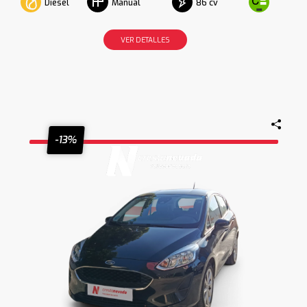
Diesel
86 cv
Manual
VER DETALLES
-13%