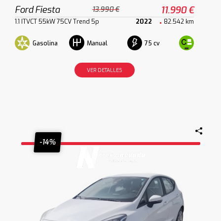
Ford Fiesta
11.990 €
13.990 €
1.1 ITVCT 55kW 75CV Trend 5p
2022
82.542 km
Gasolina
75 cv
Manual
VER DETALLES
-14%