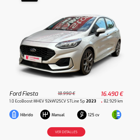
Ford Fiesta
16.490 €
18.990 €
1.0 EcoBoost MHEV 92kW125CV STLine 5p
2023
82.929 km
125 cv
Híbrido
Manual
VER DETALLES