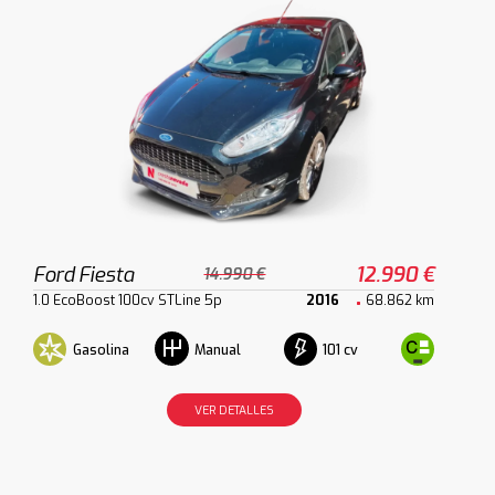
Ford Fiesta
12.990 €
14.990 €
1.0 EcoBoost 100cv STLine 5p
2016
68.862 km
Gasolina
101 cv
Manual
VER DETALLES