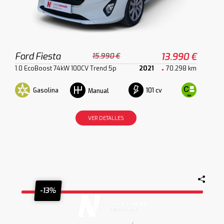
Ford Fiesta
13.990 €
15.990 €
1.0 EcoBoost 74kW 100CV Trend 5p
2021
70.298 km
Gasolina
101 cv
Manual
VER DETALLES
-13%