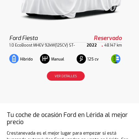
Ford Fiesta
Reservado
1.0 EcoBoost MHEV 92kW(125CV) ST-
2022
48.147 km
125 cv
Híbrido
Manual
VER DETALLES
Tu coche de ocasión Ford en Lérida al mejor
precio
Crestanevada es el mejor lugar para empezar si está