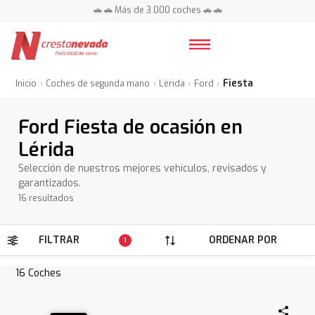
📍 Centros en toda España ⭐
🚗 🚗 Más de 3.000 coches 🚗 🚗
📍 Centros en toda España ⭐
Fiesta
Inicio
Coches de segunda mano
Lérida
Ford
Ford Fiesta de ocasión en
Lérida
Selección de nuestros mejores vehículos, revisados y
garantizados.
16 resultados
FILTRAR
ORDENAR POR
1
16
Coches