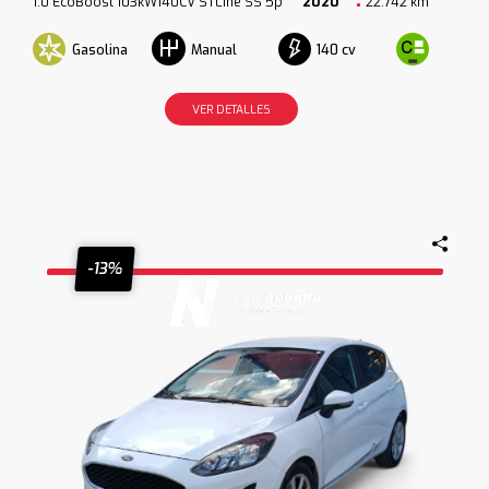
1.0 EcoBoost 103kW140CV STLine SS 5p
2020
22.742 km
Gasolina
140 cv
Manual
VER DETALLES
-13%