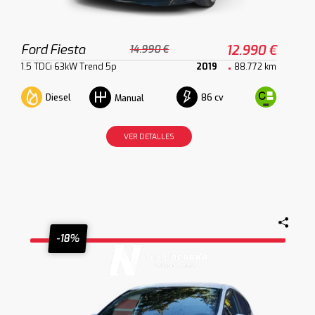
Ford Fiesta
12.990 €
14.990 €
1.5 TDCi 63kW Trend 5p
2019
88.772 km
Diesel
86 cv
Manual
VER DETALLES
-18%