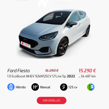
Ford Fiesta
15.290 €
16.290 €
1.0 EcoBoost MHEV 92kW125CV STLine 5p
2022
34.487 km
125 cv
Híbrido
Manual
VER DETALLES