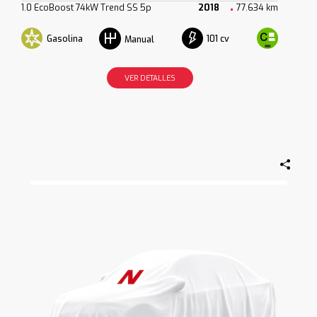
1.0 EcoBoost 74kW Trend SS 5p
2018
77.634 km
Gasolina
101 cv
Manual
VER DETALLES