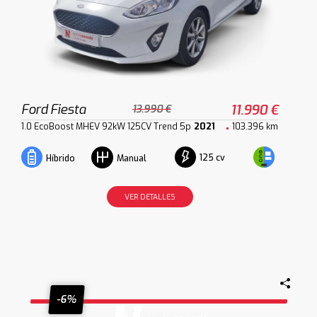
Ford Fiesta
11.990 €
13.990 €
1.0 EcoBoost MHEV 92kW 125CV Trend 5p
2021
103.396 km
125 cv
Híbrido
Manual
VER DETALLES
-6%