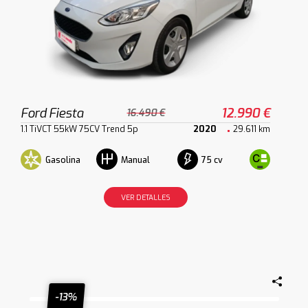
Ford Fiesta
12.990 €
16.490 €
1.1 TiVCT 55kW 75CV Trend 5p
2020
29.611 km
Gasolina
75 cv
Manual
VER DETALLES
-13%