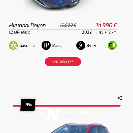
Hyundai Bayon
14.990 €
16.990 €
1.2 MPI Maxx
2022
49.742 km
Gasolina
84 cv
Manual
VER DETALLES
-9%