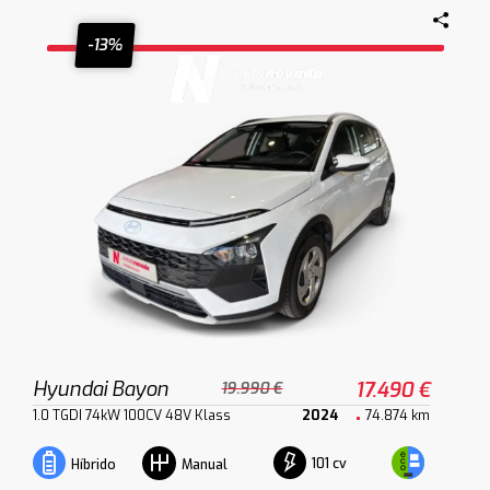
-13%
Hyundai Bayon
17.490 €
19.990 €
1.0 TGDI 74kW 100CV 48V Klass
2024
74.874 km
101 cv
Híbrido
Manual