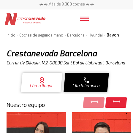
🚗 🚗 Más de 3.000 coches 🚗 🚗
📍 Centros en toda España ⭐
Bayon
Inicio
Coches de segunda mano
Barcelona
Hyundai
Crestanevada Barcelona
Carrer de l'Alguer, N.2, 08830 Sant Boi de Llobregat, Barcelona
distance
call
Cómo llegar
Cita telefónica
Nuestro equipo