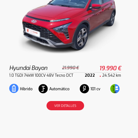
Hyundai Bayon
19.990 €
21.990 €
1.0 TGDI 74kW 100CV 48V Tecno DCT
2022
24.542 km
Automático
101 cv
Híbrido
VER DETALLES