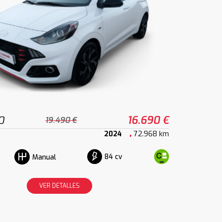
0
16.690 €
19.490 €
2024
72.968 km
84 cv
Manual
VER DETALLES