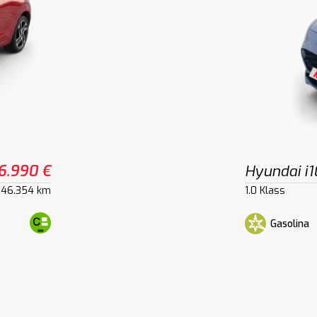
6.990 €
Hyundai i1
46.354 km
1.0 Klass
Gasolina