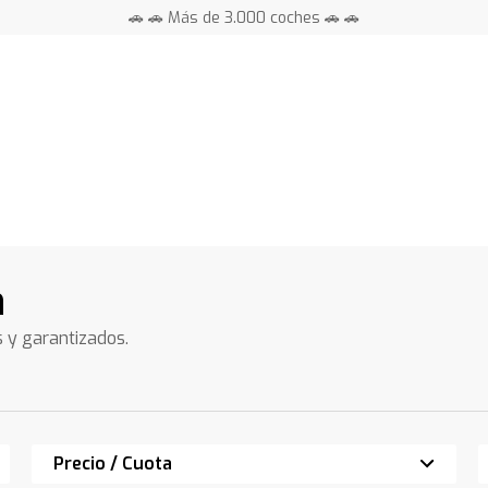
🚗 🚗 Más de 3.000 coches 🚗 🚗
📍 Centros en toda España ⭐
n
s y garantizados.
Precio / Cuota