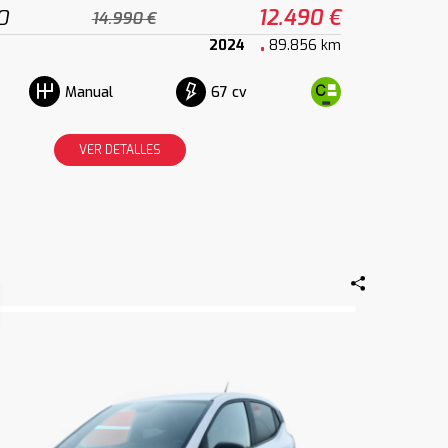
0
12.490 €
14.990 €
2024
89.856 km
67 cv
Manual
VER DETALLES