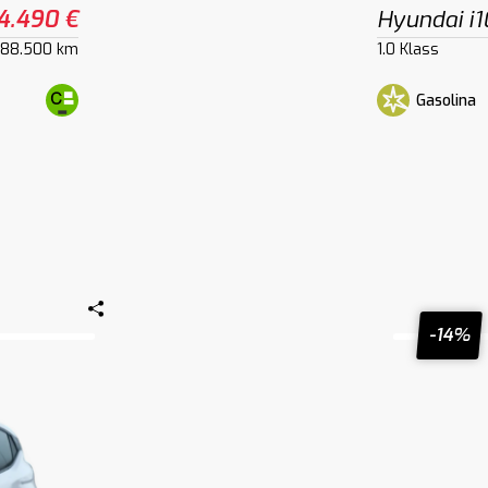
4.490 €
Hyundai i1
88.500 km
1.0 Klass
Gasolina
-14%