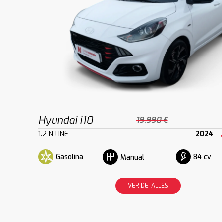
Hyundai i10
19.990 €
1.2 N LINE
2024
Gasolina
84 cv
Manual
VER DETALLES