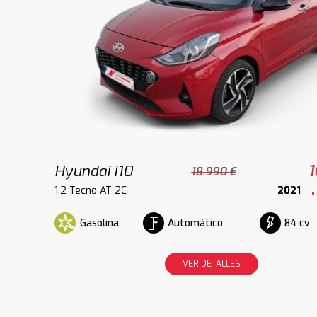
Hyundai i10
1
18.990 €
1.2 Tecno AT 2C
2021
Gasolina
Automático
84 cv
VER DETALLES