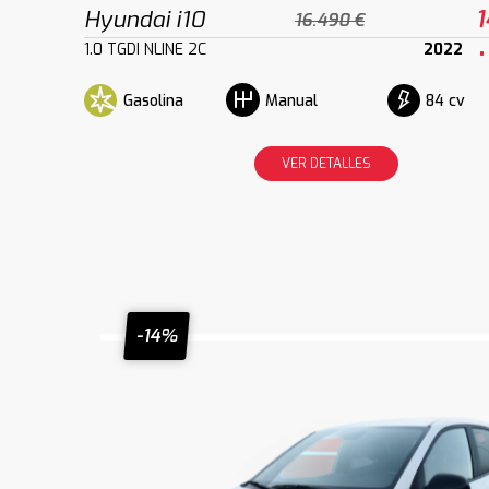
Hyundai i10
1
16.490 €
1.0 TGDI NLINE 2C
2022
Gasolina
84 cv
Manual
VER DETALLES
-14%