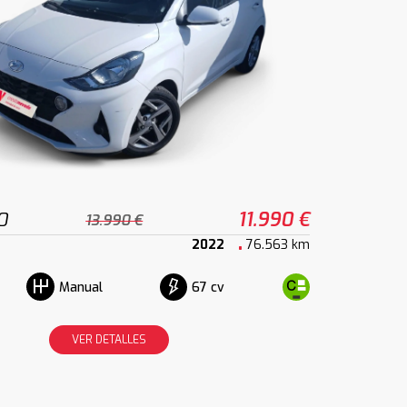
0
11.990 €
13.990 €
2022
76.563 km
67 cv
Manual
VER DETALLES