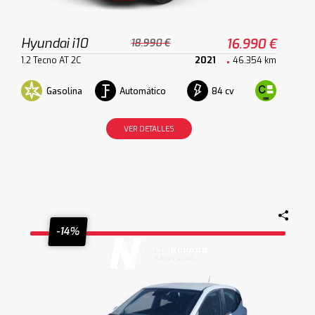
Hyundai i10
16.990 €
18.990 €
1.2 Tecno AT 2C
2021
46.354 km
Gasolina
Automático
84 cv
VER DETALLES
-14%