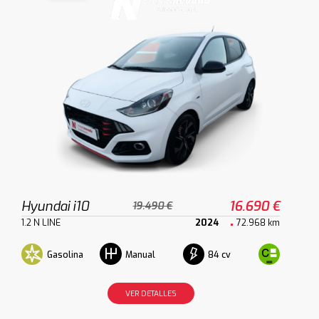
Hyundai i10
16.690 €
19.490 €
1.2 N LINE
2024
72.968 km
Gasolina
84 cv
Manual
VER DETALLES