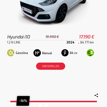
Hyundai i10
17.190 €
19.990 €
1.2 N LINE
2024
84.771 km
Gasolina
84 cv
Manual
VER DETALLES
-14%