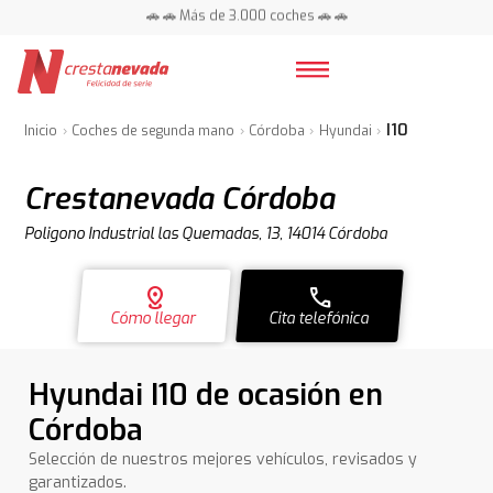
🚗 🚗 Más de 3.000 coches 🚗 🚗
📍 Centros en toda España ⭐
I10
Inicio
Coches de segunda mano
Córdoba
Hyundai
Crestanevada Córdoba
Poligono Industrial las Quemadas, 13, 14014 Córdoba
distance
call
Cómo llegar
Cita telefónica
Hyundai I10 de ocasión en
Córdoba
Selección de nuestros mejores vehículos, revisados y
garantizados.