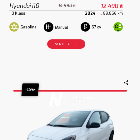
Hyundai i10
12.490 €
14.990 €
1.0 Klass
2024
89.856 km
Gasolina
67 cv
Manual
VER DETALLES
-14%