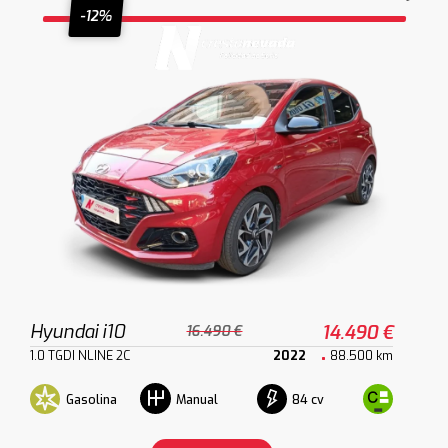
-12%
Hyundai i10
14.490 €
16.490 €
1.0 TGDI NLINE 2C
2022
88.500 km
Gasolina
84 cv
Manual