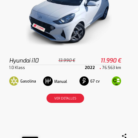
Hyundai i10
11.990 €
13.990 €
1.0 Klass
2022
76.563 km
Gasolina
67 cv
Manual
VER DETALLES