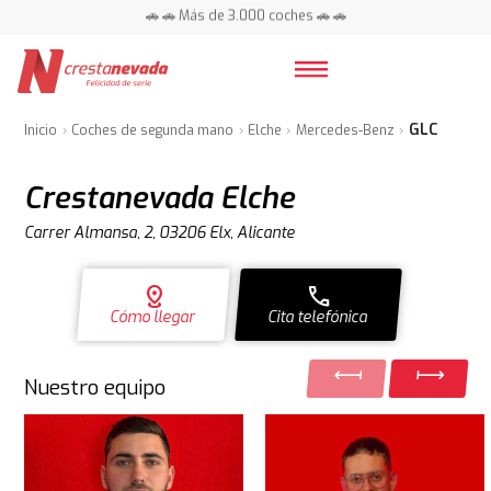
🚗 🚗 Más de 3.000 coches 🚗 🚗
📍 Centros en toda España ⭐
GLC
Inicio
Coches de segunda mano
Elche
Mercedes-Benz
Crestanevada Elche
Carrer Almansa, 2, 03206 Elx, Alicante
distance
call
Cómo llegar
Cita telefónica
Nuestro equipo