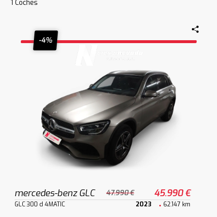
1
Coches
-4%
mercedes-benz GLC
45.990 €
47.990 €
GLC 300 d 4MATIC
2023
62.147 km