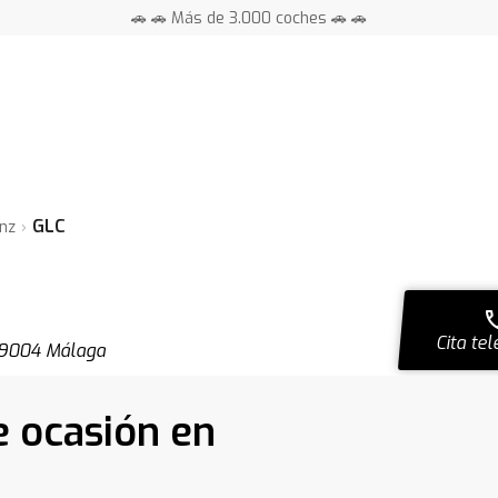
🚗 🚗 Más de 3.000 coches 🚗 🚗
📍 Centros en toda España ⭐
GLC
nz
ca
Cita tel
 29004 Málaga
 ocasión en