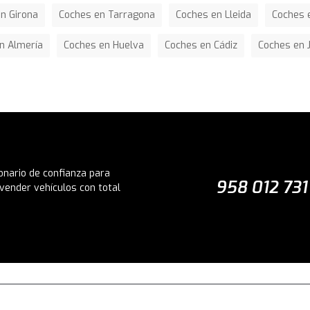
n Girona
Coches en Tarragona
Coches en Lleida
Coches e
n Almería
Coches en Huelva
Coches en Cádiz
Coches en 
onario de confianza para
958 012 731
vender vehículos con total