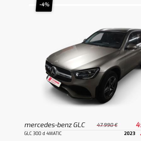
-4%
mercedes-benz GLC
4
47.990 €
GLC 300 d 4MATIC
2023