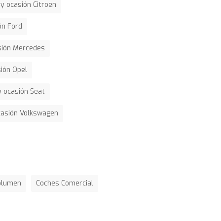
y ocasión Citroen
ón Ford
sión Mercedes
ión Opel
 ocasión Seat
casión Volkswagen
olumen
Coches Comercial