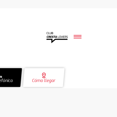
ll
distance
efónica
Cómo llegar