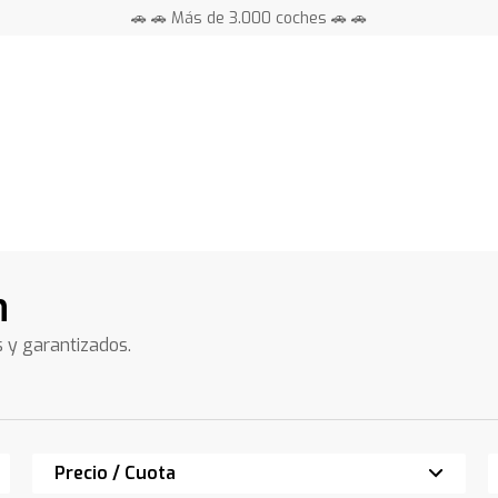
🚗 🚗 Más de 3.000 coches 🚗 🚗
📍 Centros en toda España ⭐
n
s y garantizados.
Precio / Cuota