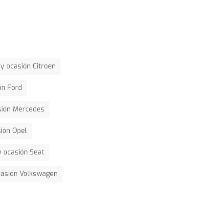
y ocasión Citroen
ón Ford
sión Mercedes
ión Opel
 ocasión Seat
casión Volkswagen