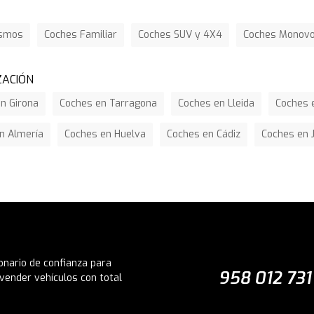
ismos
Coches Familiar
Coches SUV y 4X4
Coches Monov
ZACIÓN
n Girona
Coches en Tarragona
Coches en Lleida
Coches e
n Almería
Coches en Huelva
Coches en Cádiz
Coches en 
onario de confianza para
958 012 731
vender vehículos con total