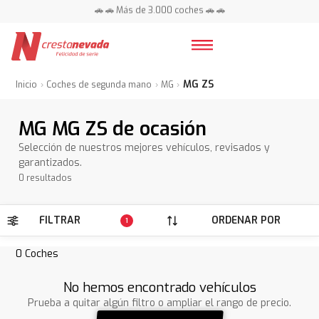
🚗 🚗 Más de 3.000 coches 🚗 🚗
📍 Centros en toda España ⭐
MG ZS
Inicio
Coches de segunda mano
MG
MG MG ZS de ocasión
Selección de nuestros mejores vehículos, revisados y
garantizados.
0 resultados
FILTRAR
ORDENAR POR
1
0
Coches
No hemos encontrado vehículos
Prueba a quitar algún filtro o ampliar el rango de precio.