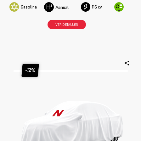
Gasolina
116 cv
Manual
VER DETALLES
-12%