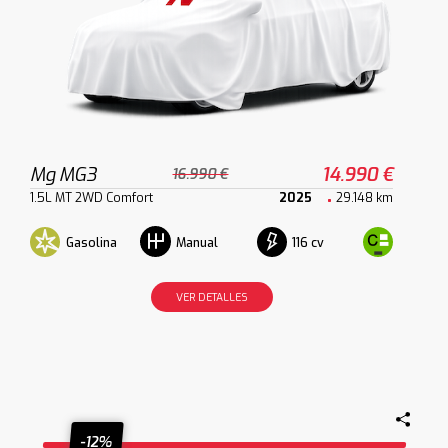
Mg MG3
14.990 €
16.990 €
1.5L MT 2WD Comfort
2025
29.148 km
Gasolina
116 cv
Manual
VER DETALLES
-12%