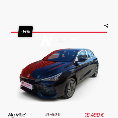
-14%
Mg MG3
18.490 €
21.490 €