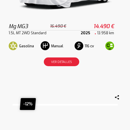
Mg MG3
14.490 €
16.490 €
1.5L MT 2WD Standard
2025
13.958 km
Gasolina
116 cv
Manual
VER DETALLES
-12%