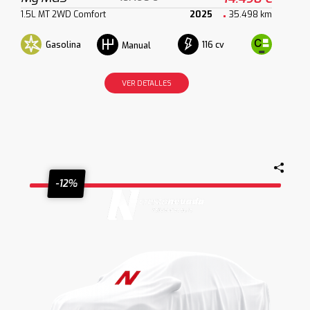
1.5L MT 2WD Comfort
2025
35.498 km
Gasolina
116 cv
Manual
VER DETALLES
-12%