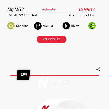
Mg MG3
14.990 €
16.990 €
1.5L MT 2WD Comfort
2025
11.590 km
Gasolina
116 cv
Manual
VER DETALLES
-12%