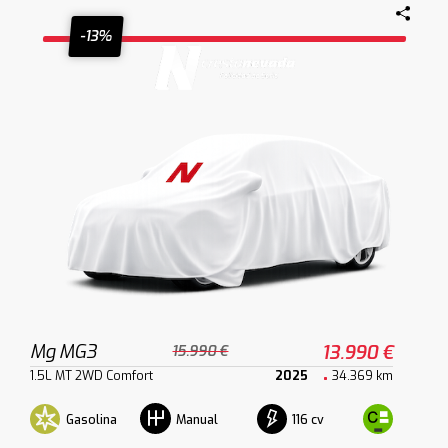
-13%
Mg MG3
13.990 €
15.990 €
1.5L MT 2WD Comfort
2025
34.369 km
Gasolina
116 cv
Manual