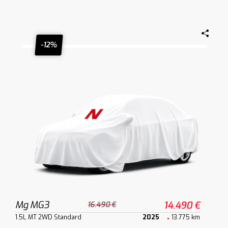
-12%
Mg MG3
14.490 €
16.490 €
1.5L MT 2WD Standard
2025
13.775 km