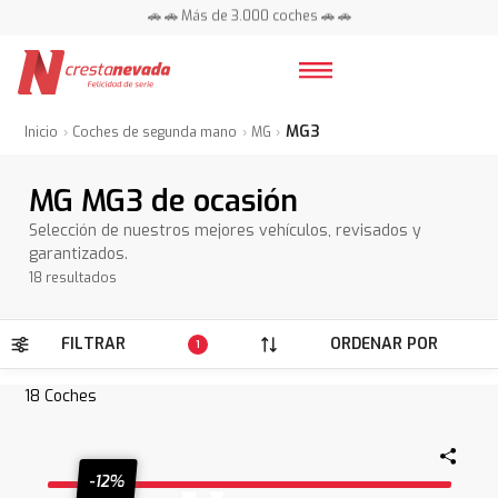
📍 Centros en toda España ⭐
🚗 🚗 Más de 3.000 coches 🚗 🚗
📍 Centros en toda España ⭐
MG3
Inicio
Coches de segunda mano
MG
MG MG3 de ocasión
Selección de nuestros mejores vehículos, revisados y
garantizados.
18 resultados
FILTRAR
ORDENAR POR
1
18
Coches
-12%