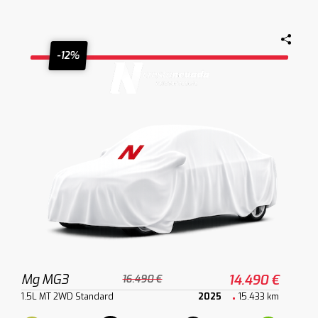
-12%
Mg MG3
14.490 €
16.490 €
1.5L MT 2WD Standard
2025
15.433 km