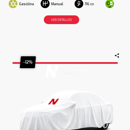
Gasolina
116 cv
Manual
VER DETALLES
-12%