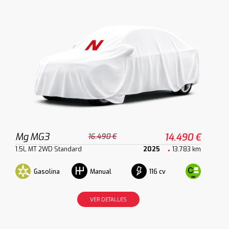
Mg MG3
14.490 €
16.490 €
1.5L MT 2WD Standard
2025
13.783 km
Gasolina
116 cv
Manual
VER DETALLES