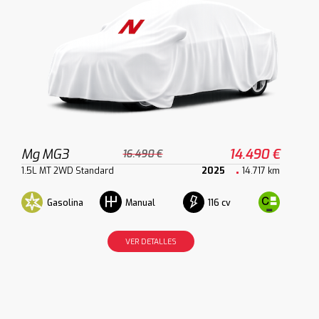
Mg MG3
14.490 €
16.490 €
1.5L MT 2WD Standard
2025
14.717 km
Gasolina
116 cv
Manual
VER DETALLES