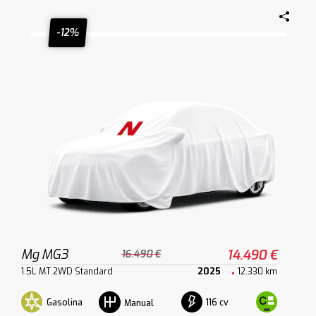
-12%
Mg MG3
14.490 €
16.490 €
1.5L MT 2WD Standard
2025
12.330 km
Gasolina
116 cv
Manual