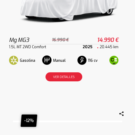
Mg MG3
14.990 €
16.990 €
1.5L MT 2WD Comfort
2025
20.445 km
Gasolina
116 cv
Manual
VER DETALLES
-12%