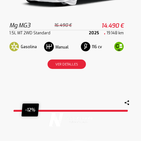
Mg MG3
14.490 €
16.490 €
1.5L MT 2WD Standard
2025
19.148 km
Gasolina
116 cv
Manual
VER DETALLES
-12%