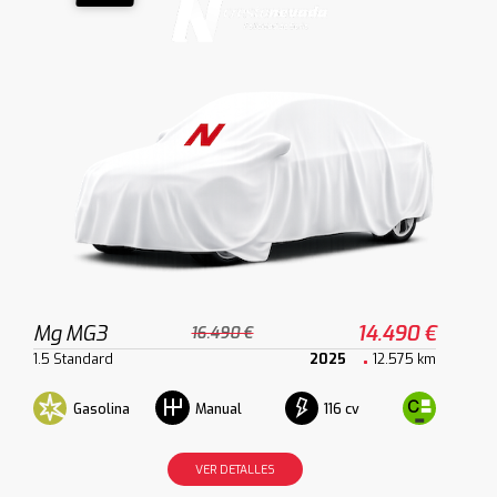
Mg MG3
14.490 €
16.490 €
1.5 Standard
2025
12.575 km
Gasolina
116 cv
Manual
VER DETALLES