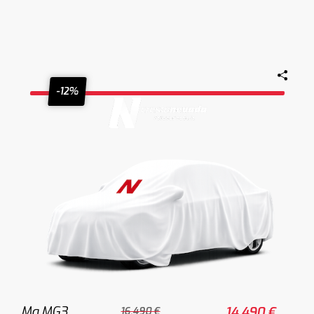
-12%
Mg MG3
14.490 €
16.490 €