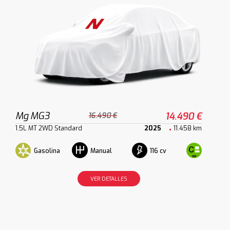
Mg MG3
14.490 €
16.490 €
1.5L MT 2WD Standard
2025
11.458 km
Gasolina
116 cv
Manual
VER DETALLES