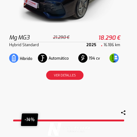
Mg MG3
18.290 €
21.290 €
Hybrid Standard
2025
16.186 km
Automático
194 cv
Híbrido
VER DETALLES
-14%