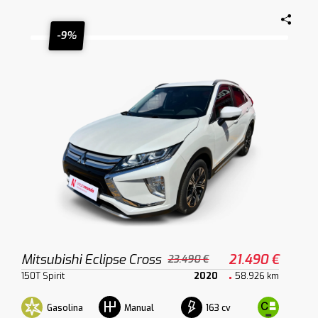
-9%
Mitsubishi Eclipse Cross
21.490 €
23.490 €
150T Spirit
2020
58.926 km
Gasolina
163 cv
Manual