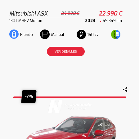
Mitsubishi ASX
22.990 €
24.990 €
130T MHEV Motion
2023
49.349 km
140 cv
Híbrido
Manual
VER DETALLES
-7%