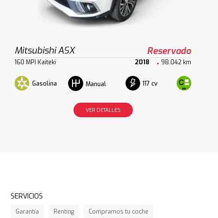
Mitsubishi ASX
Reservado
160 MPI Kaiteki
2018
98.042 km
Gasolina
117 cv
Manual
VER DETALLES
SERVICIOS
Garantía
Renting
Compramos tu coche