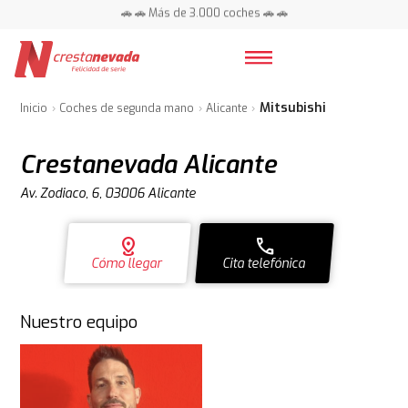
📍 Centros en toda España ⭐
Mitsubishi
Inicio
Coches de segunda mano
Alicante
Crestanevada Alicante
Av. Zodiaco, 6, 03006 Alicante
distance
call
Cómo llegar
Cita telefónica
Nuestro equipo