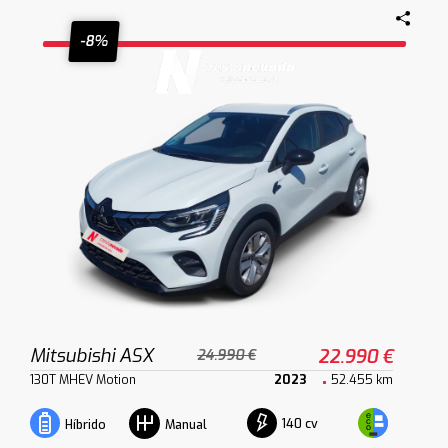
-8%
Mitsubishi ASX
22.990 €
24.990 €
130T MHEV Motion
2023
52.455 km
140 cv
Híbrido
Manual