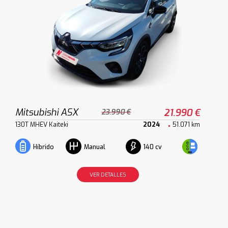
Mitsubishi ASX
21.990 €
23.990 €
130T MHEV Kaiteki
2024
51.071 km
140 cv
Híbrido
Manual
VER DETALLES