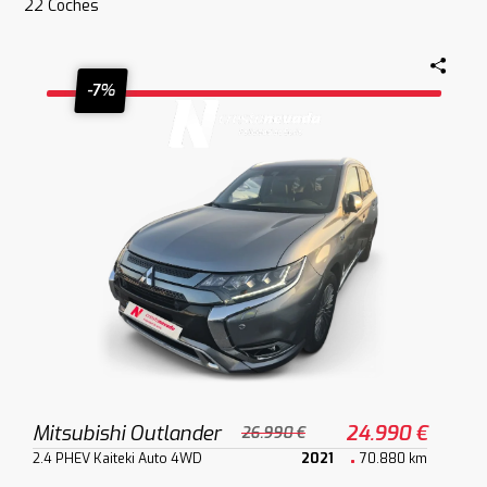
22
Coches
-7%
Mitsubishi Outlander
24.990 €
26.990 €
2.4 PHEV Kaiteki Auto 4WD
2021
70.880 km