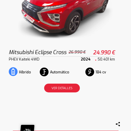
Mitsubishi Eclipse Cross
24.990 €
26.990 €
PHEV Kaiteki 4WD
2024
50.401 km
Automático
184 cv
Híbrido
VER DETALLES
-7%