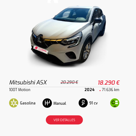
Mitsubishi ASX
18.290 €
20.290 €
100T Motion
2024
71.636 km
Gasolina
91 cv
Manual
VER DETALLES