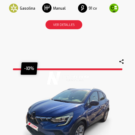
Gasolina
91 cv
Manual
VER DETALLES
-10%