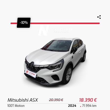
-10%
Mitsubishi ASX
18.390 €
20.390 €
100T Motion
2024
71.994 km