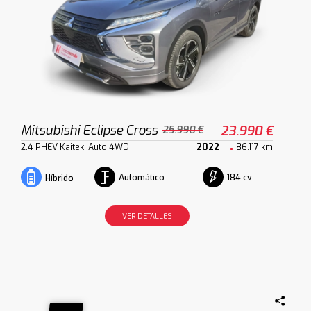
Mitsubishi Eclipse Cross
23.990 €
25.990 €
2.4 PHEV Kaiteki Auto 4WD
2022
86.117 km
Automático
184 cv
Híbrido
VER DETALLES