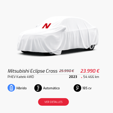
Mitsubishi Eclipse Cross
23.990 €
25.990 €
PHEV Kaiteki 4WD
2023
54.466 km
Automático
185 cv
Híbrido
VER DETALLES