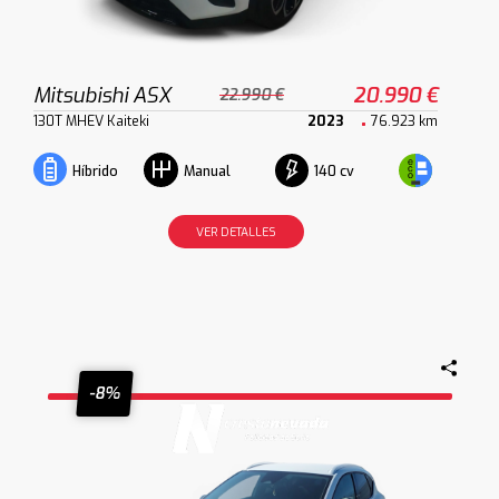
Mitsubishi ASX
20.990 €
22.990 €
130T MHEV Kaiteki
2023
76.923 km
140 cv
Híbrido
Manual
VER DETALLES
-8%