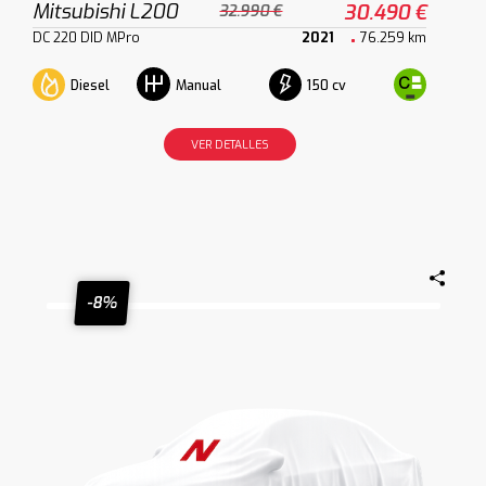
Mitsubishi L200
30.490 €
32.990 €
DC 220 DID MPro
2021
76.259 km
Diesel
150 cv
Manual
VER DETALLES
-8%