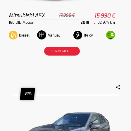
Mitsubishi ASX
15.990 €
17.990 €
160 DID Motion
2018
102.974 km
Diesel
114 cv
Manual
VER DETALLES
-8%