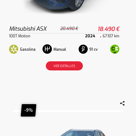
Mitsubishi ASX
18.490 €
20.490 €
100T Motion
2024
67.107 km
Gasolina
91 cv
Manual
VER DETALLES
-9%