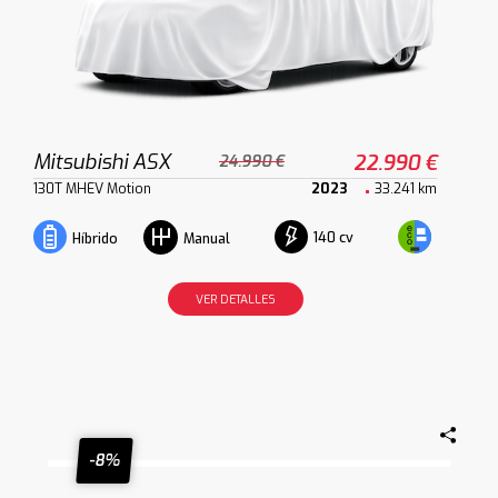
Mitsubishi ASX
22.990 €
24.990 €
130T MHEV Motion
2023
33.241 km
140 cv
Híbrido
Manual
VER DETALLES
-8%