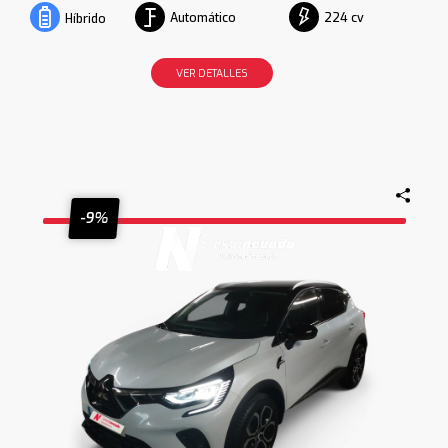
Automático
224 cv
Híbrido
VER DETALLES
-9%