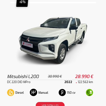
-6%
Mitsubishi L200
28.990 €
30.990 €
DC 220 DID MPro
2022
122.563 km
Diesel
150 cv
Manual
VER DETALLES