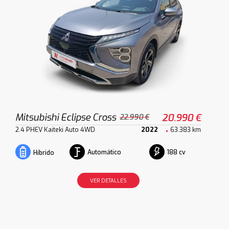
Mitsubishi Eclipse Cross
20.990 €
22.990 €
2.4 PHEV Kaiteki Auto 4WD
2022
63.383 km
Automático
188 cv
Híbrido
VER DETALLES