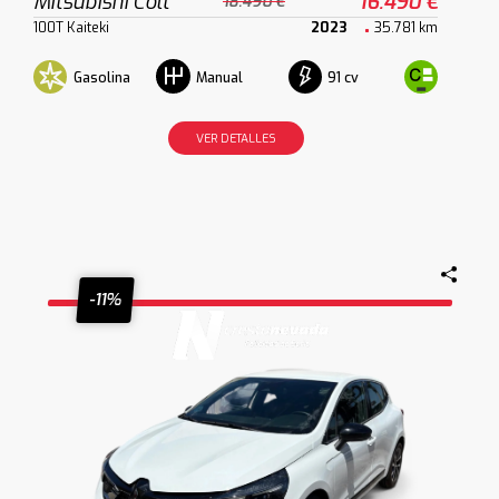
Mitsubishi Colt
16.490 €
18.490 €
100T Kaiteki
2023
35.781 km
Gasolina
91 cv
Manual
VER DETALLES
-11%