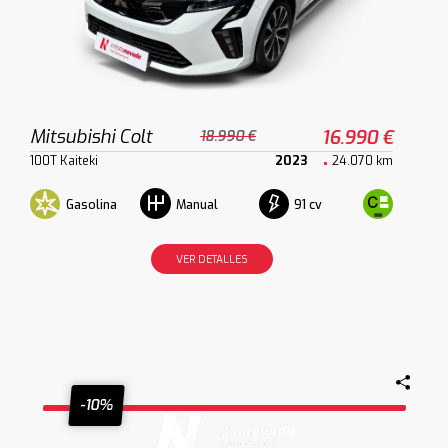
Mitsubishi Colt
16.990 €
18.990 €
100T Kaiteki
2023
24.070 km
Gasolina
91 cv
Manual
VER DETALLES
-10%