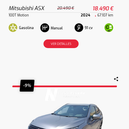
Mitsubishi ASX
18.490 €
20.490 €
100T Motion
2024
67.107 km
Gasolina
91 cv
Manual
VER DETALLES
-9%