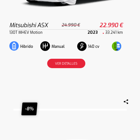
Mitsubishi ASX
22.990 €
24.990 €
130T MHEV Motion
2023
33.241 km
140 cv
Híbrido
Manual
VER DETALLES
-8%