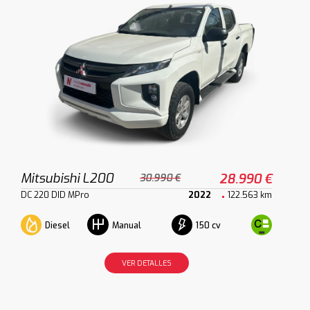
Mitsubishi L200
28.990 €
30.990 €
DC 220 DID MPro
2022
122.563 km
Diesel
150 cv
Manual
VER DETALLES