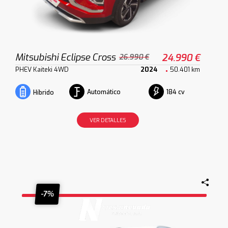
Mitsubishi Eclipse Cross
24.990 €
26.990 €
PHEV Kaiteki 4WD
2024
50.401 km
Automático
184 cv
Híbrido
VER DETALLES
-7%