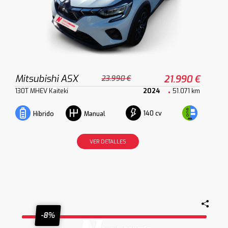
Mitsubishi ASX
21.990 €
23.990 €
130T MHEV Kaiteki
2024
51.071 km
140 cv
Híbrido
Manual
VER DETALLES
-8%