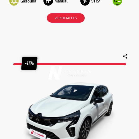
Gasolina
91 cv
Manual
VER DETALLES
-11%