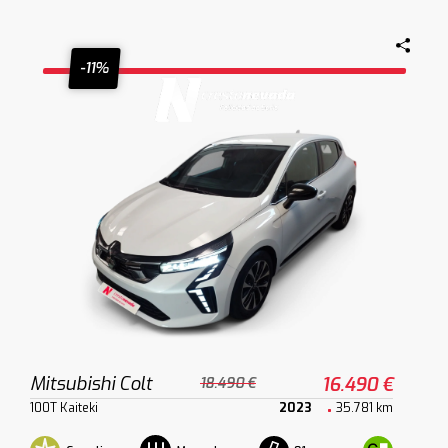
-11%
Mitsubishi Colt
16.490 €
18.490 €
100T Kaiteki
2023
35.781 km