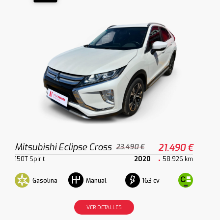
Mitsubishi Eclipse Cross
21.490 €
23.490 €
150T Spirit
2020
58.926 km
Gasolina
163 cv
Manual
VER DETALLES