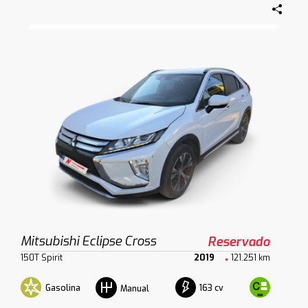
Mitsubishi Eclipse Cross
Reservado
150T Spirit
2019
121.251 km
Gasolina
163 cv
Manual