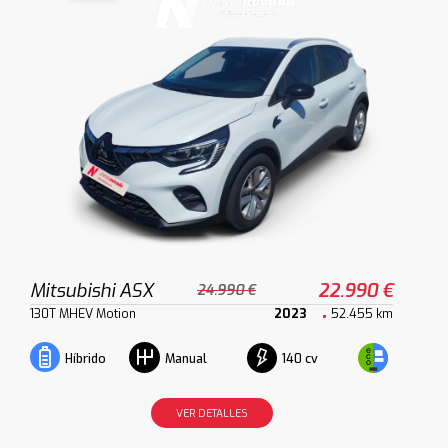
Mitsubishi ASX
22.990 €
24.990 €
130T MHEV Motion
2023
52.455 km
140 cv
Híbrido
Manual
VER DETALLES