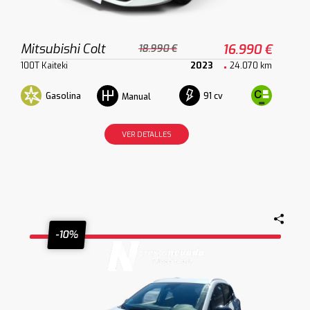
Mitsubishi Colt
16.990 €
18.990 €
100T Kaiteki
2023
24.070 km
Gasolina
91 cv
Manual
VER DETALLES
-10%