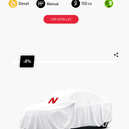
Diesel
150 cv
Manual
VER DETALLES
-8%