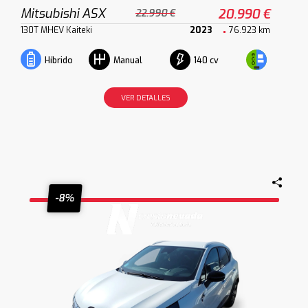
Mitsubishi ASX
20.990 €
22.990 €
130T MHEV Kaiteki
2023
76.923 km
140 cv
Híbrido
Manual
VER DETALLES
-8%