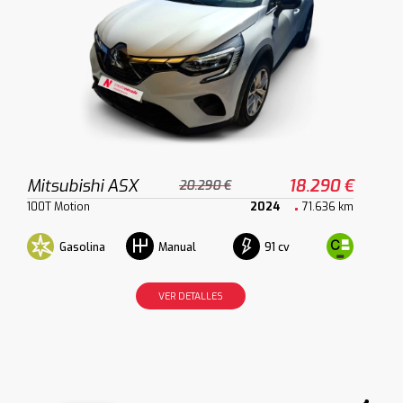
Mitsubishi ASX
18.290 €
20.290 €
100T Motion
2024
71.636 km
Gasolina
91 cv
Manual
VER DETALLES