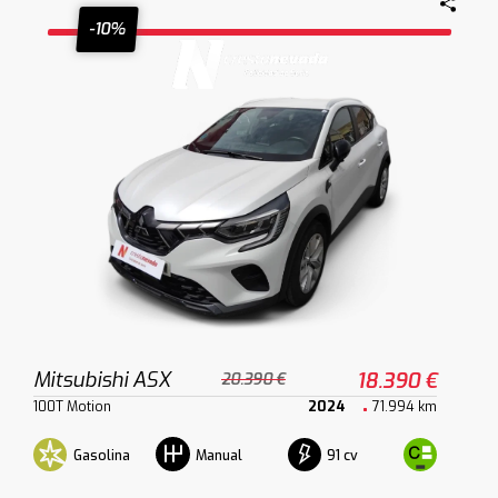
-10%
Mitsubishi ASX
18.390 €
20.390 €
100T Motion
2024
71.994 km
Gasolina
91 cv
Manual