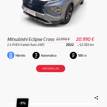
Mitsubishi Eclipse Cross
20.990 €
22.990 €
2.4 PHEV Kaiteki Auto 4WD
2022
63.383 km
Automático
188 cv
Híbrido
VER DETALLES
-9%