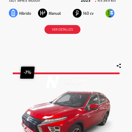
130T MHEV Motion
2023
49.349 km
140 cv
Híbrido
Manual
VER DETALLES
-7%