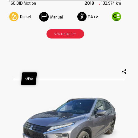
160 DID Motion
2018
102.974 km
Diesel
114 cv
Manual
VER DETALLES
-8%