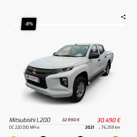
-8%
Mitsubishi L200
30.490 €
32.990 €
DC 220 DID MPro
2021
76.259 km