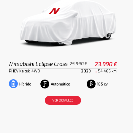
Mitsubishi Eclipse Cross
23.990 €
25.990 €
PHEV Kaiteki 4WD
2023
54.466 km
Automático
185 cv
Híbrido
VER DETALLES