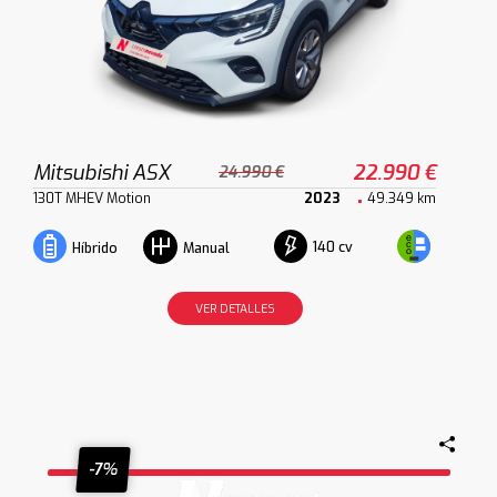
Mitsubishi ASX
22.990 €
24.990 €
130T MHEV Motion
2023
49.349 km
140 cv
Híbrido
Manual
VER DETALLES
-7%