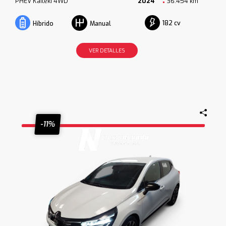
PHEV Kaiteki 4WD
2024
36.454 km
182 cv
Híbrido
Manual
VER DETALLES
-11%