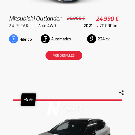
Mitsubishi Outlander
24.990 €
26.990 €
2.4 PHEV Kaiteki Auto 4WD
2021
70.880 km
Automático
224 cv
Híbrido
VER DETALLES
-9%