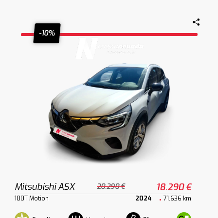
-10%
Mitsubishi ASX
18.290 €
20.290 €
100T Motion
2024
71.636 km