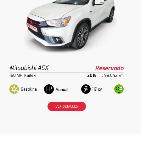
Mitsubishi ASX
Reservado
160 MPI Kaiteki
2018
98.042 km
Gasolina
117 cv
Manual
VER DETALLES