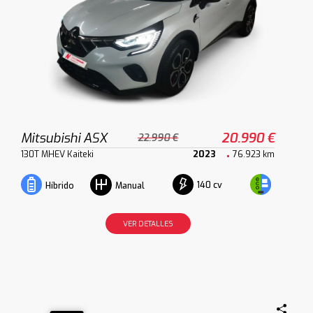
Mitsubishi ASX
20.990 €
22.990 €
130T MHEV Kaiteki
2023
76.923 km
140 cv
Híbrido
Manual
VER DETALLES