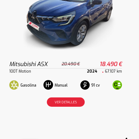
Mitsubishi ASX
18.490 €
20.490 €
100T Motion
2024
67.107 km
Gasolina
91 cv
Manual
VER DETALLES