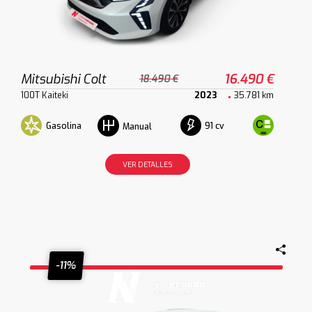
Mitsubishi Colt
16.490 €
18.490 €
100T Kaiteki
2023
35.781 km
Gasolina
91 cv
Manual
VER DETALLES
-11%