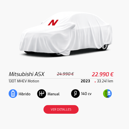
Mitsubishi ASX
22.990 €
24.990 €
130T MHEV Motion
2023
33.241 km
140 cv
Híbrido
Manual
VER DETALLES