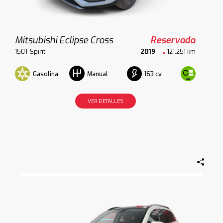
Mitsubishi Eclipse Cross
Reservado
150T Spirit
2019
121.251 km
Gasolina
163 cv
Manual
VER DETALLES