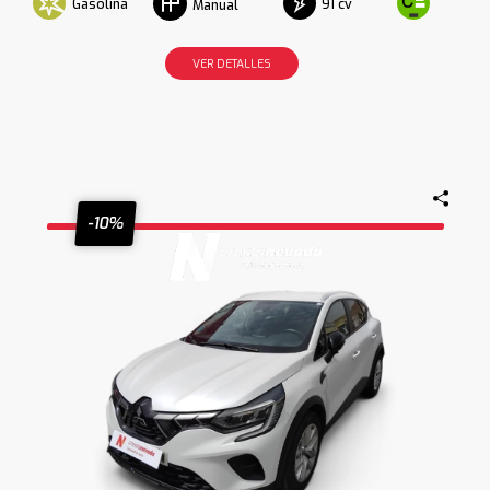
Gasolina
91 cv
Manual
VER DETALLES
-10%