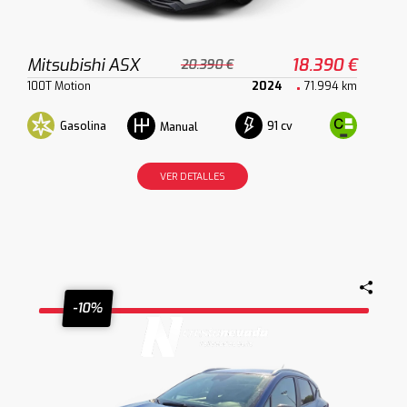
Mitsubishi ASX
18.390 €
20.390 €
100T Motion
2024
71.994 km
Gasolina
91 cv
Manual
VER DETALLES
-10%