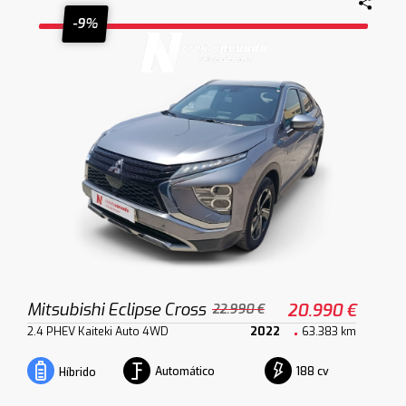
-9%
Mitsubishi Eclipse Cross
20.990 €
22.990 €
2.4 PHEV Kaiteki Auto 4WD
2022
63.383 km
Automático
188 cv
Híbrido