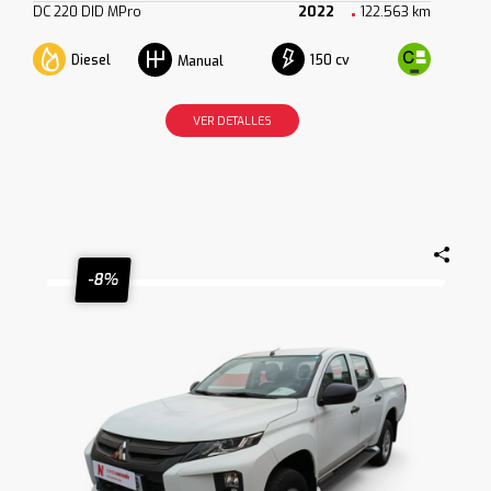
DC 220 DID MPro
2022
122.563 km
Diesel
150 cv
Manual
VER DETALLES
-8%