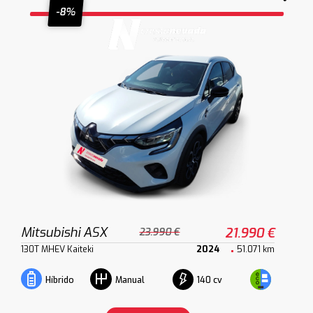
-8%
Mitsubishi ASX
21.990 €
23.990 €
130T MHEV Kaiteki
2024
51.071 km
140 cv
Híbrido
Manual