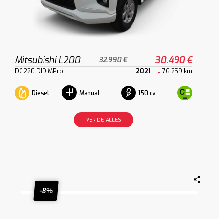
Mitsubishi L200
30.490 €
32.990 €
DC 220 DID MPro
2021
76.259 km
Diesel
150 cv
Manual
VER DETALLES
-8%