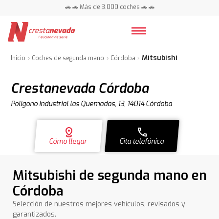
📍 Centros en toda España ⭐
🚗 🚗 Más de 3.000 coches 🚗 🚗
📍 Centros en toda España ⭐
Mitsubishi
Inicio
Coches de segunda mano
Córdoba
Crestanevada Córdoba
Poligono Industrial las Quemadas, 13, 14014 Córdoba
distance
call
Cómo llegar
Cita telefónica
Mitsubishi de segunda mano en
Córdoba
Selección de nuestros mejores vehículos, revisados y
garantizados.