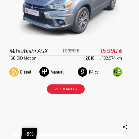
Mitsubishi ASX
15.990 €
17.990 €
160 DID Motion
2018
102.974 km
Diesel
114 cv
Manual
VER DETALLES
-8%