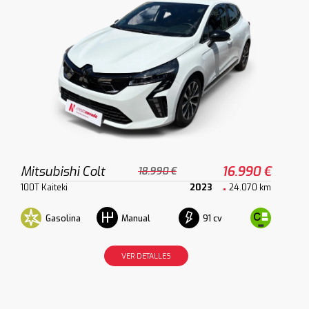
Mitsubishi Colt
16.990 €
18.990 €
100T Kaiteki
2023
24.070 km
Gasolina
91 cv
Manual
VER DETALLES