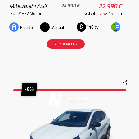
Mitsubishi ASX
22.990 €
24.990 €
130T MHEV Motion
2023
52.455 km
140 cv
Híbrido
Manual
VER DETALLES
-8%