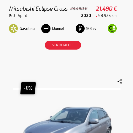
Mitsubishi Eclipse Cross
21.490 €
23.490 €
150T Spirit
2020
58.926 km
Gasolina
163 cv
Manual
VER DETALLES
-11%