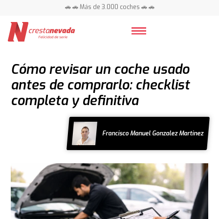
🚗 🚗 Más de 3.000 coches 🚗 🚗
📍 Centros en toda España ⭐
Cómo revisar un coche usado
antes de comprarlo: checklist
completa y definitiva
Francisco Manuel Gonzalez Martinez