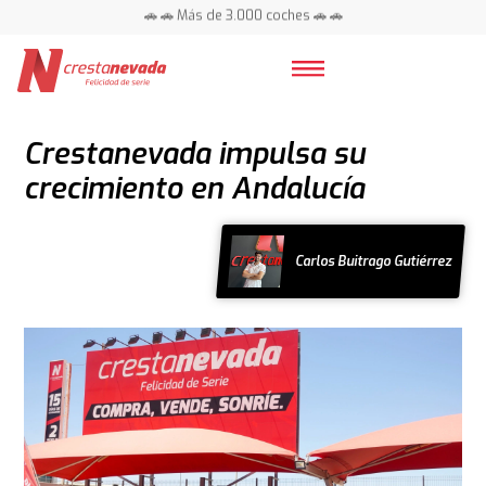
🚗 🚗 Más de 3.000 coches 🚗 🚗
📍 Centros en toda España ⭐
Crestanevada impulsa su
crecimiento en Andalucía
Carlos Buitrago Gutiérrez