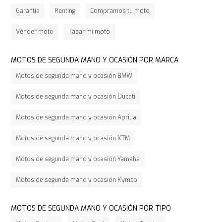
Los
Garantía
Renting
Compramos tu moto
mejores
Ferraris
Vender moto
Tasar mi moto
de todos
los
MOTOS DE SEGUNDA MANO Y OCASIÓN POR MARCA
tiempos.
Motos de segunda mano y ocasión BMW
Top 10: Los
mejores
Motos de segunda mano y ocasión Ducati
Ferraris de
todos los
Motos de segunda mano y ocasión Aprilia
tiempos.
Ferrari es hoy
en día la
Motos de segunda mano y ocasión KTM
marca más
poderosa del
Motos de segunda mano y ocasión Yamaha
mundo, ha
traído al
Motos de segunda mano y ocasión Kymco
mundo coches
realmente
impactantes.
MOTOS DE SEGUNDA MANO Y OCASIÓN POR TIPO