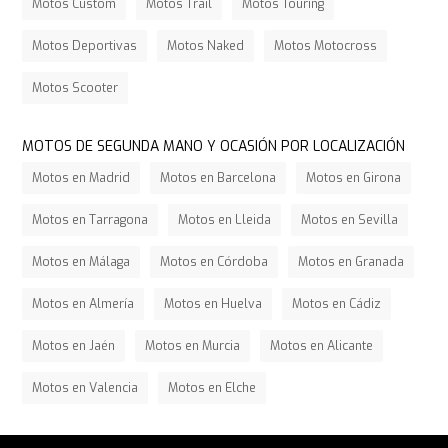
Motos Custom
Motos Trail
Motos Touring
Motos Deportivas
Motos Naked
Motos Motocross
Motos Scooter
5 cosas
que debes
MOTOS DE SEGUNDA MANO Y OCASIÓN POR LOCALIZACIÓN
hacer
Motos en Madrid
Motos en Barcelona
Motos en Girona
después
de
Motos en Tarragona
Motos en Lleida
Motos en Sevilla
comprar
coche de
Motos en Málaga
Motos en Córdoba
Motos en Granada
segunda
mano.
Motos en Almería
Motos en Huelva
Motos en Cádiz
Lo qué
Motos en Jaén
Motos en Murcia
Motos en Alicante
tendrás que
hacer después
Motos en Valencia
Motos en Elche
de comprar un
coche usado
sin
concesionarios.