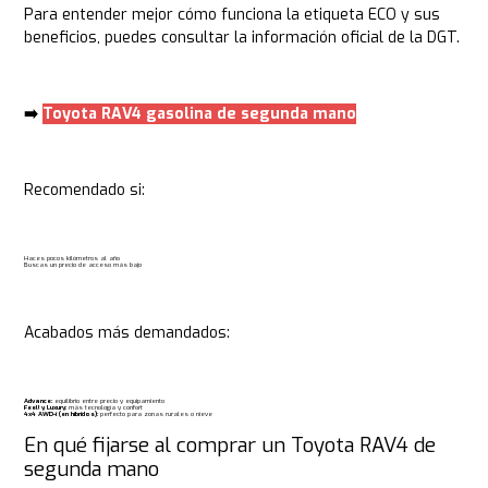
Para entender mejor cómo funciona la etiqueta ECO y sus
beneficios, puedes consultar la información oficial de la
DGT
.
➡️
Toyota RAV4 gasolina de segunda mano
Recomendado si:
Haces pocos kilómetros al año
Buscas un precio de acceso más bajo
Acabados más demandados:
Advance:
equilibrio entre precio y equipamiento
Feel! y Luxury:
más tecnología y confort
4x4 AWD-i (en híbridos):
perfecto para zonas rurales o nieve
En qué fijarse al comprar un Toyota RAV4 de
segunda mano