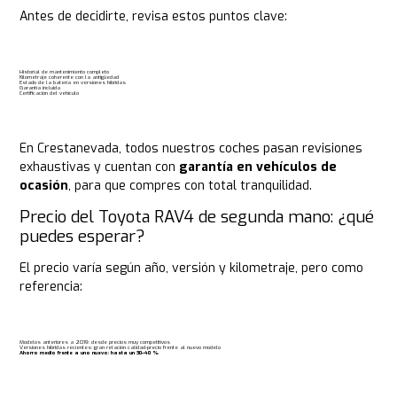
Antes de decidirte, revisa estos puntos clave:
Historial de mantenimiento completo
Kilometraje coherente con la antigüedad
Estado de la batería en versiones híbridas
Garantía incluida
Certificación del vehículo
En Crestanevada, todos nuestros coches pasan revisiones
exhaustivas y cuentan con
garantía en vehículos de
ocasión
, para que compres con total tranquilidad.
Precio del Toyota RAV4 de segunda mano: ¿qué
puedes esperar?
El precio varía según año, versión y kilometraje, pero como
referencia:
Modelos anteriores a 2019: desde precios muy competitivos
Versiones híbridas recientes: gran relación calidad-precio frente al nuevo modelo
Ahorro medio frente a uno nuevo: hasta un 30–40 %