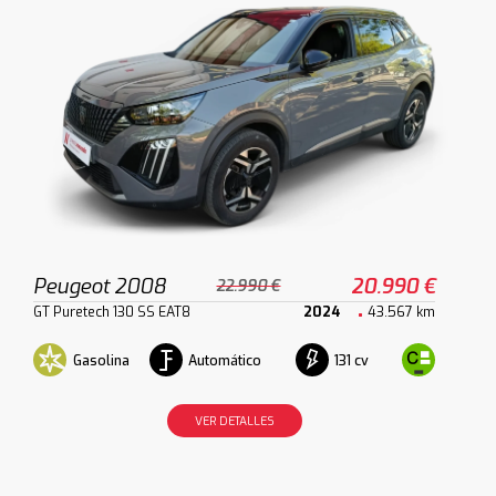
Peugeot 2008
20.990 €
22.990 €
GT Puretech 130 SS EAT8
2024
43.567 km
Gasolina
Automático
131 cv
VER DETALLES