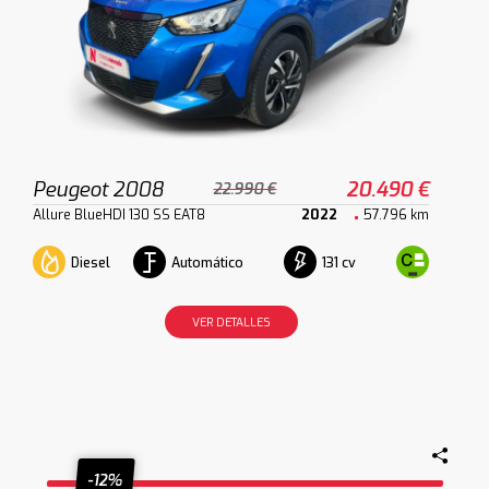
Peugeot 2008
20.490 €
22.990 €
Allure BlueHDI 130 SS EAT8
2022
57.796 km
Diesel
Automático
131 cv
VER DETALLES
-12%