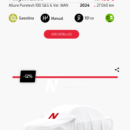
Allure Puretech 100 S&S 6 Vel. MAN
2024
27.045 km
Gasolina
101 cv
Manual
VER DETALLES
-12%