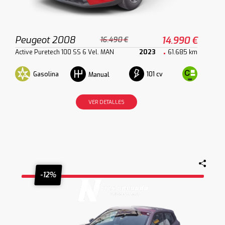
Peugeot 2008
14.990 €
16.490 €
Active Puretech 100 SS 6 Vel. MAN
2023
61.685 km
Gasolina
101 cv
Manual
VER DETALLES
-12%