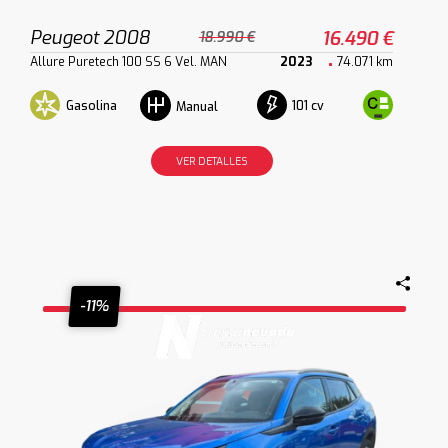
Peugeot 2008
16.490 €
18.990 €
Allure Puretech 100 SS 6 Vel. MAN
2023
74.071 km
Gasolina
101 cv
Manual
VER DETALLES
-11%