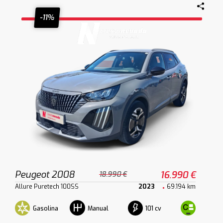
-11%
Peugeot 2008
16.990 €
18.990 €
Allure Puretech 100SS
2023
69.194 km
Gasolina
101 cv
Manual