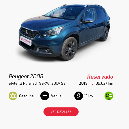
Peugeot 2008
Reservado
Style 1.2 PureTech 96KW 130CV SS
2019
105.027 km
Gasolina
131 cv
Manual
VER DETALLES