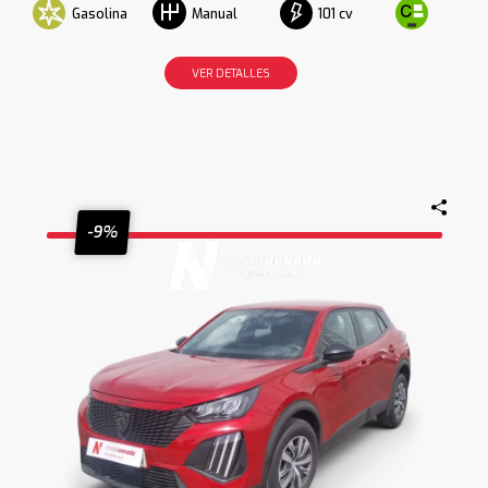
Gasolina
101 cv
Manual
VER DETALLES
-9%