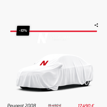
-10%
Peugeot 2008
17.490 €
19.490 €