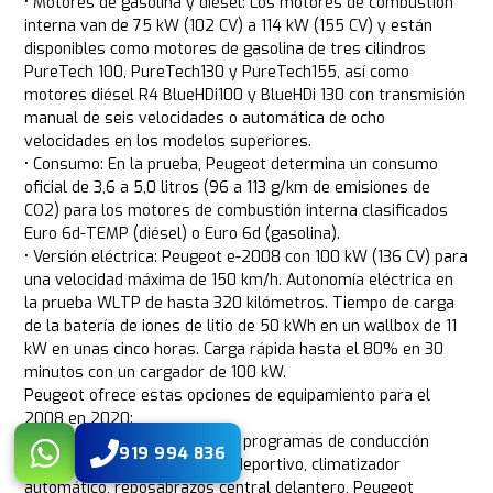
• Motores de gasolina y diésel: Los motores de combustión
interna van de 75 kW (102 CV) a 114 kW (155 CV) y están
disponibles como motores de gasolina de tres cilindros
PureTech 100, PureTech130 y PureTech155, así como
motores diésel R4 BlueHDi100 y BlueHDi 130 con transmisión
manual de seis velocidades o automática de ocho
velocidades en los modelos superiores.
• Consumo: En la prueba, Peugeot determina un consumo
oficial de 3,6 a 5,0 litros (96 a 113 g/km de emisiones de
CO2) para los motores de combustión interna clasificados
Euro 6d-TEMP (diésel) o Euro 6d (gasolina).
• Versión eléctrica: Peugeot e-2008 con 100 kW (136 CV) para
una velocidad máxima de 150 km/h. Autonomía eléctrica en
la prueba WLTP de hasta 320 kilómetros. Tiempo de carga
de la batería de iones de litio de 50 kWh en un wallbox de 11
kW en unas cinco horas. Carga rápida hasta el 80% en 30
minutos con un cargador de 100 kW.
Peugeot ofrece estas opciones de equipamiento para el
2008 en 2020:
• e-2008: incluye selección de programas de conducción
919 994 836
Sport, Eco y Normal, volante deportivo, climatizador
automático, reposabrazos central delantero, Peugeot