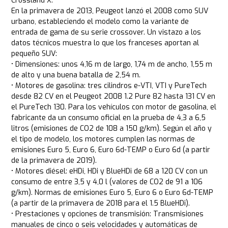
Crossland X.
En la primavera de 2013, Peugeot lanzó el 2008 como SUV
urbano, estableciendo el modelo como la variante de
entrada de gama de su serie crossover. Un vistazo a los
datos técnicos muestra lo que los franceses aportan al
pequeño SUV:
• Dimensiones: unos 4,16 m de largo, 1,74 m de ancho, 1,55 m
de alto y una buena batalla de 2,54 m.
• Motores de gasolina: tres cilindros e-VTI, VTI y PureTech
desde 82 CV en el Peugeot 2008 1.2 Pure 82 hasta 131 CV en
el PureTech 130. Para los vehículos con motor de gasolina, el
fabricante da un consumo oficial en la prueba de 4,3 a 6,5
litros (emisiones de CO2 de 108 a 150 g/km). Según el año y
el tipo de modelo, los motores cumplen las normas de
emisiones Euro 5, Euro 6, Euro 6d-TEMP o Euro 6d (a partir
de la primavera de 2019).
• Motores diésel: eHDi, HDi y BlueHDi de 68 a 120 CV con un
consumo de entre 3,5 y 4,0 l (valores de CO2 de 91 a 106
g/km). Normas de emisiones Euro 5, Euro 6 o Euro 6d-TEMP
(a partir de la primavera de 2018 para el 1.5 BlueHDi).
• Prestaciones y opciones de transmisión: Transmisiones
manuales de cinco o seis velocidades y automáticas de