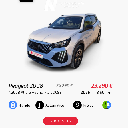
Peugeot 2008
23.290 €
24.290 €
N2008 Allure Hybrid 145 eDCS6
2025
3.604 km
Automático
145 cv
Híbrido
VER DETALLES