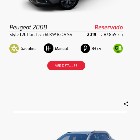
Peugeot 2008
Reservado
Style 1.2L PureTech 60KW 82CV SS
2019
87.859 km
Gasolina
83 cv
Manual
VER DETALLES