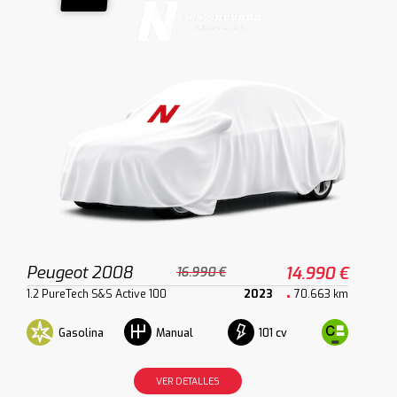
Peugeot 2008
14.990 €
16.990 €
1.2 PureTech S&S Active 100
2023
70.663 km
Gasolina
101 cv
Manual
VER DETALLES