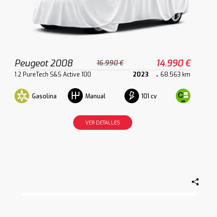
Peugeot 2008
14.990 €
16.990 €
1.2 PureTech S&S Active 100
2023
68.563 km
Gasolina
101 cv
Manual
VER DETALLES