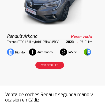
Renault Arkana
Reservado
Techno ETECH full hybrid 105kW145CV
2023
85.181 km
Automático
145 cv
Híbrido
VER DETALLES
Venta de coches Renault segunda mano y
ocasión en Cádiz