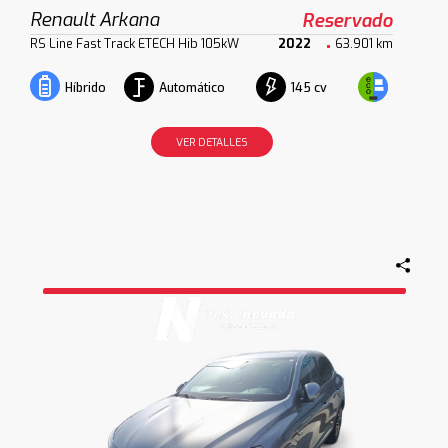
Renault Arkana
Reservado
RS Line Fast Track ETECH Hib 105kW
2022
63.901 km
Automático
145 cv
Híbrido
VER DETALLES