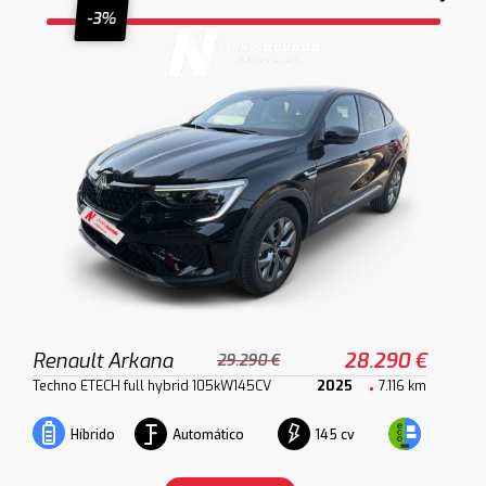
-3%
Renault Arkana
28.290 €
29.290 €
Techno ETECH full hybrid 105kW145CV
2025
7.116 km
Automático
145 cv
Híbrido