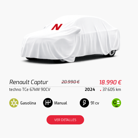
Renault Captur
18.990 €
20.990 €
techno TCe 67kW 90CV
2024
37.605 km
Gasolina
91 cv
Manual
VER DETALLES