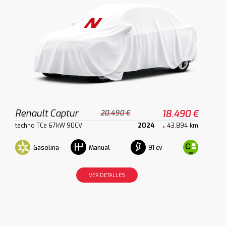
Renault Captur
18.490 €
20.490 €
techno TCe 67kW 90CV
2024
43.894 km
Gasolina
91 cv
Manual
VER DETALLES