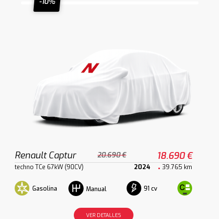
-10%
Renault Captur
18.690 €
20.690 €
techno TCe 67kW (90CV)
2024
39.765 km
Gasolina
91 cv
Manual
VER DETALLES