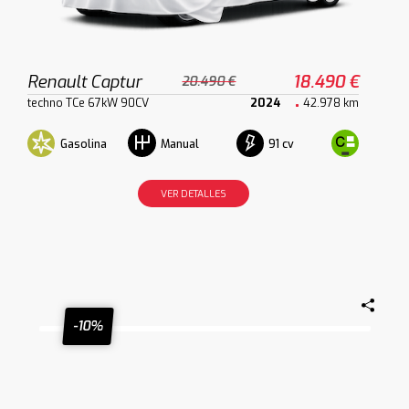
Renault Captur
18.490 €
20.490 €
techno TCe 67kW 90CV
2024
42.978 km
Gasolina
91 cv
Manual
VER DETALLES
-10%