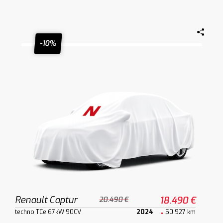
-10%
Renault Captur
18.490 €
20.490 €
techno TCe 67kW 90CV
2024
50.927 km