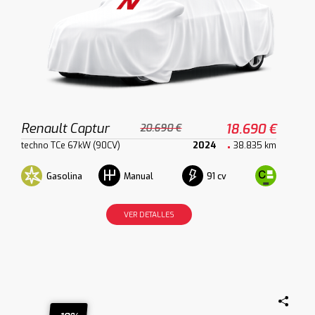
Renault Captur
18.690 €
20.690 €
techno TCe 67kW (90CV)
2024
38.835 km
Gasolina
91 cv
Manual
VER DETALLES