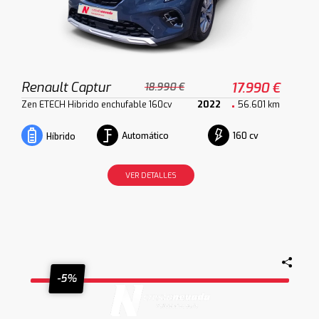
Renault Captur
17.990 €
18.990 €
Zen ETECH Hibrido enchufable 160cv
2022
56.601 km
Automático
160 cv
Híbrido
VER DETALLES
-5%