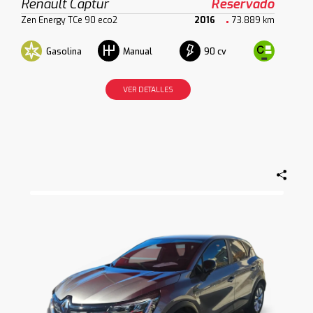
Renault Captur
Reservado
Zen Energy TCe 90 eco2
2016
73.889 km
Gasolina
90 cv
Manual
VER DETALLES