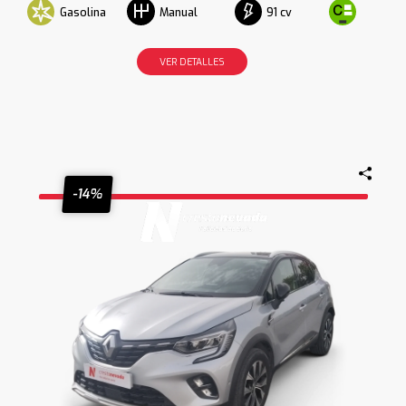
Gasolina
91 cv
Manual
VER DETALLES
-14%