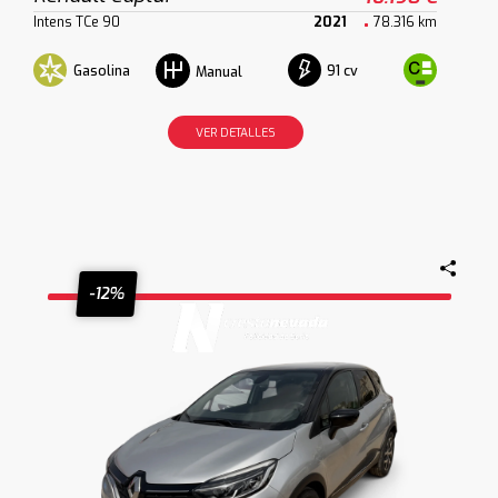
Intens TCe 90
2021
78.316 km
Gasolina
91 cv
Manual
VER DETALLES
-12%