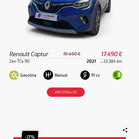
Renault Captur
17.490 €
19.490 €
Zen TCe 90
2021
23.384 km
Gasolina
91 cv
Manual
VER DETALLES
-17%