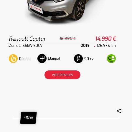
Renault Captur
14.990 €
16.990 €
Zen dCi 66kW 90CV
2019
126.976 km
Diesel
90 cv
Manual
VER DETALLES
-10%