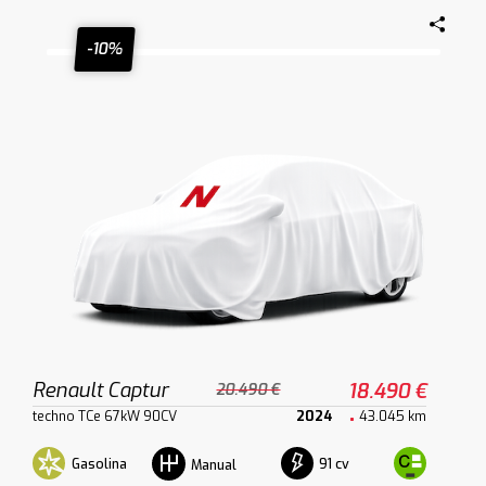
-10%
Renault Captur
18.490 €
20.490 €
techno TCe 67kW 90CV
2024
43.045 km
Gasolina
91 cv
Manual