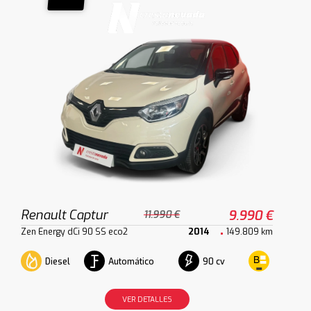
Renault Captur
9.990 €
11.990 €
Zen Energy dCi 90 SS eco2
2014
149.809 km
Diesel
Automático
90 cv
VER DETALLES