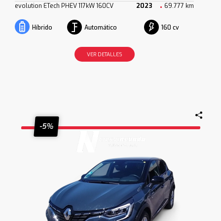
evolution ETech PHEV 117kW 160CV
2023
69.777 km
Automático
160 cv
Híbrido
VER DETALLES
-5%