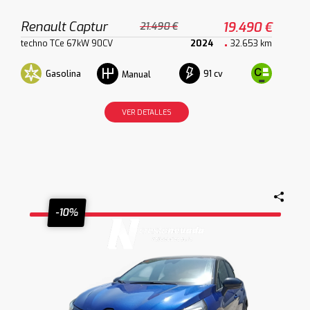
Renault Captur
19.490 €
21.490 €
techno TCe 67kW 90CV
2024
32.653 km
Gasolina
91 cv
Manual
VER DETALLES
-10%