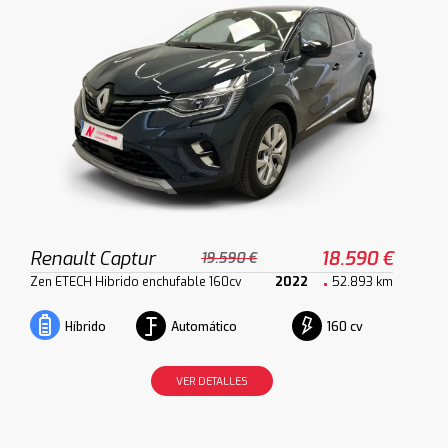
Renault Captur
18.590 €
19.590 €
Zen ETECH Hibrido enchufable 160cv
2022
52.893 km
Automático
160 cv
Híbrido
VER DETALLES