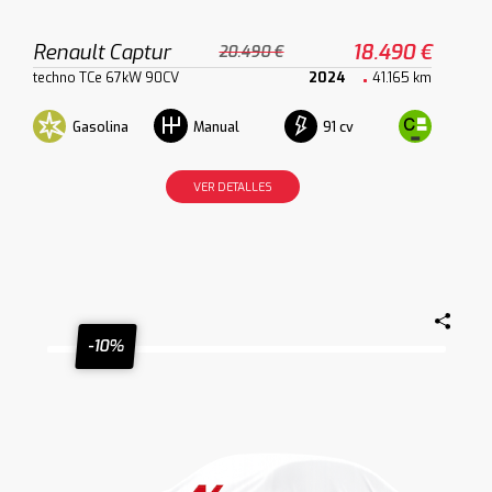
Renault Captur
18.490 €
20.490 €
techno TCe 67kW 90CV
2024
41.165 km
Gasolina
91 cv
Manual
VER DETALLES
-10%