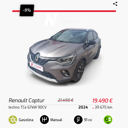
-9%
Renault Captur
19.490 €
21.490 €
techno TCe 67kW 90CV
2024
39.675 km
Gasolina
91 cv
Manual