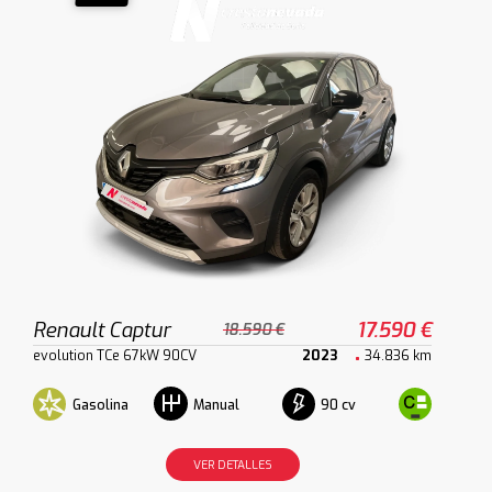
Renault Captur
17.590 €
18.590 €
evolution TCe 67kW 90CV
2023
34.836 km
Gasolina
90 cv
Manual
VER DETALLES