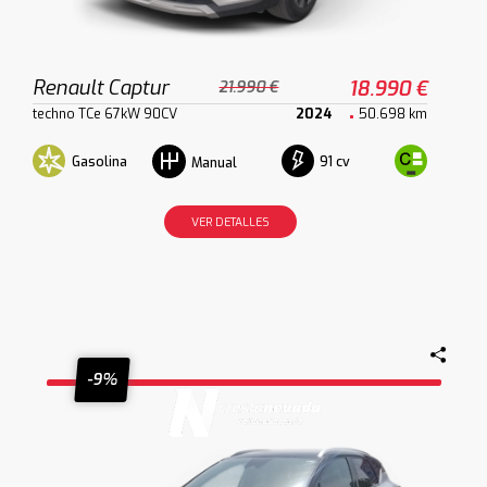
Renault Captur
18.990 €
21.990 €
techno TCe 67kW 90CV
2024
50.698 km
Gasolina
91 cv
Manual
VER DETALLES
-9%