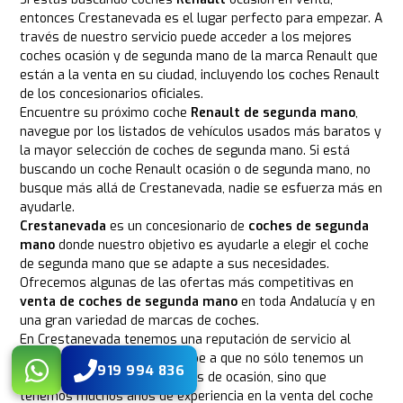
entonces Crestanevada es el lugar perfecto para empezar. A
través de nuestro servicio puede acceder a los mejores
coches ocasión y de segunda mano de la marca Renault que
están a la venta en su ciudad, incluyendo los coches Renault
de los concesionarios oficiales.
Encuentre su próximo coche
Renault de segunda mano
,
navegue por los listados de vehículos usados más baratos y
la mayor selección de coches de segunda mano. Si está
buscando un coche Renault ocasión o de segunda mano, no
busque más allá de Crestanevada, nadie se esfuerza más en
ayudarle.
Crestanevada
es un concesionario de
coches de segunda
mano
donde nuestro objetivo es ayudarle a elegir el coche
de segunda mano que se adapte a sus necesidades.
Ofrecemos algunas de las ofertas más competitivas en
venta de coches de segunda mano
en toda Andalucía y en
una gran variedad de marcas de coches.
En Crestanevada tenemos una reputación de servicio al
cliente de calidad. Esto se debe a que no sólo tenemos un
919 994 836
amplio conocimiento en coches de ocasión, sino que
tenemos muchos años de experiencia en la venta del coche