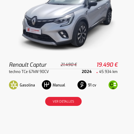
Renault Captur
19.490 €
21.490 €
techno TCe 67kW 90CV
2024
45.934 km
Gasolina
91 cv
Manual
VER DETALLES