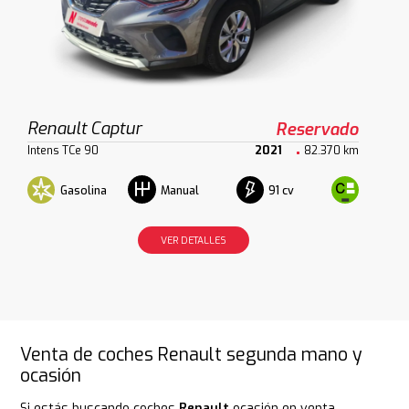
Renault Captur
Reservado
Intens TCe 90
2021
82.370 km
Gasolina
91 cv
Manual
VER DETALLES
Venta de coches Renault segunda mano y
ocasión
Si estás buscando coches
Renault
ocasión en venta,