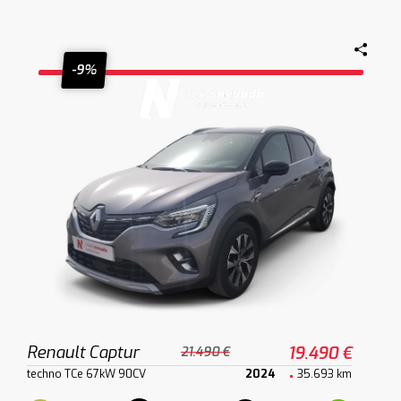
-9%
Renault Captur
19.490 €
21.490 €
techno TCe 67kW 90CV
2024
35.693 km