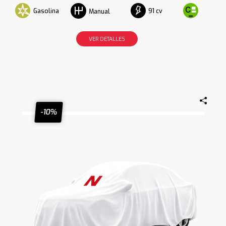
Gasolina
91 cv
Manual
VER DETALLES
-10%