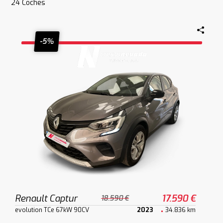
24
Coches
-5%
Renault Captur
17.590 €
18.590 €
evolution TCe 67kW 90CV
2023
34.836 km