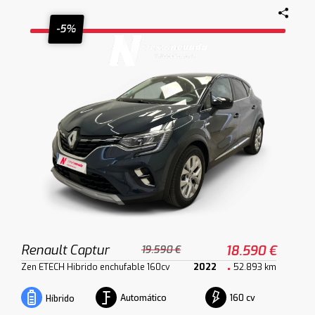
-5%
Renault Captur
18.590 €
19.590 €
Zen ETECH Hibrido enchufable 160cv
2022
52.893 km
Automático
160 cv
Híbrido