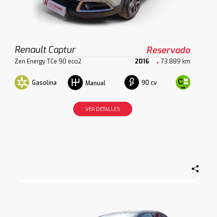
Renault Captur
Reservado
Zen Energy TCe 90 eco2
2016
73.889 km
Gasolina
90 cv
Manual
VER DETALLES