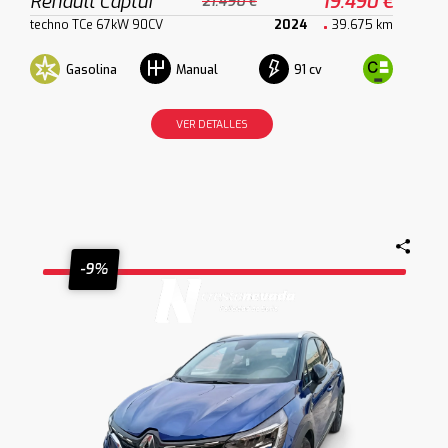
Renault Captur
19.490 €
21.490 €
techno TCe 67kW 90CV
2024
39.675 km
Gasolina
91 cv
Manual
VER DETALLES
-9%