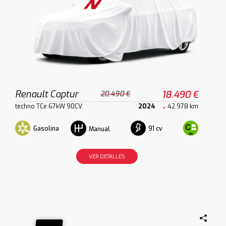
Renault Captur
18.490 €
20.490 €
techno TCe 67kW 90CV
2024
42.978 km
Gasolina
91 cv
Manual
VER DETALLES