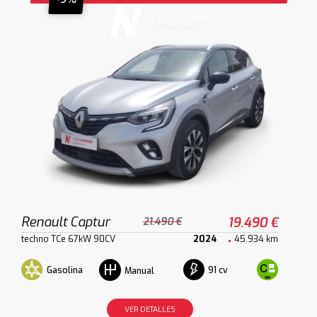
Renault Captur
19.490 €
21.490 €
techno TCe 67kW 90CV
2024
45.934 km
Gasolina
91 cv
Manual
VER DETALLES