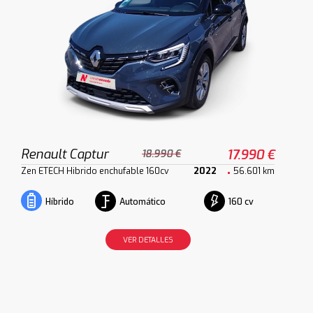
Renault Captur
17.990 €
18.990 €
Zen ETECH Hibrido enchufable 160cv
2022
56.601 km
Automático
160 cv
Híbrido
VER DETALLES