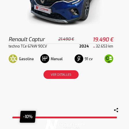
Renault Captur
19.490 €
21.490 €
techno TCe 67kW 90CV
2024
32.653 km
Gasolina
91 cv
Manual
VER DETALLES
-10%