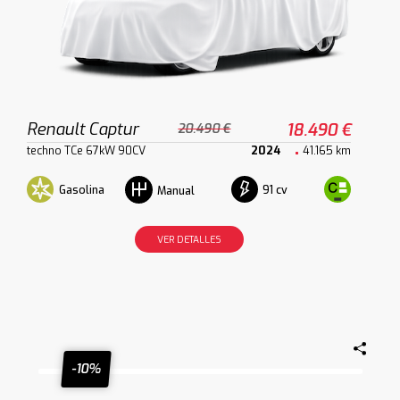
Renault Captur
18.490 €
20.490 €
techno TCe 67kW 90CV
2024
41.165 km
Gasolina
91 cv
Manual
VER DETALLES
-10%