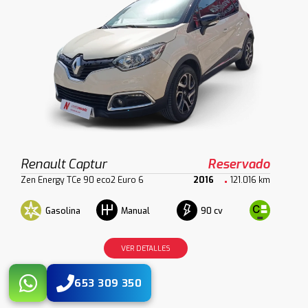
Renault Captur
Reservado
Zen Energy TCe 90 eco2 Euro 6
2016
121.016 km
Gasolina
90 cv
Manual
VER DETALLES
653 309 350