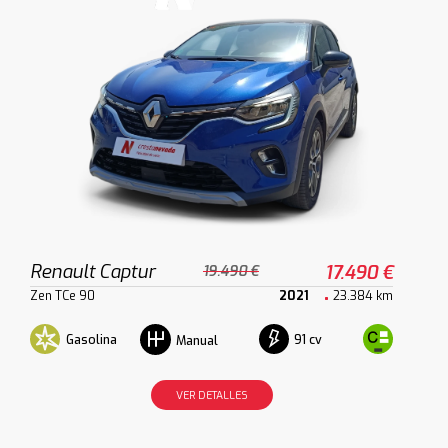
Renault Captur
17.490 €
19.490 €
Zen TCe 90
2021
23.384 km
Gasolina
91 cv
Manual
VER DETALLES