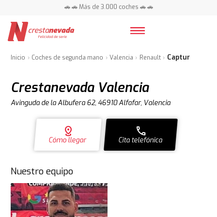
📍 Centros en toda España ⭐
🚗 🚗 Más de 3.000 coches 🚗 🚗
📍 Centros en toda España ⭐
Captur
Inicio
Coches de segunda mano
Valencia
Renault
Crestanevada Valencia
Avinguda de la Albufera 62, 46910 Alfafar, Valencia
distance
call
Cómo llegar
Cita telefónica
Nuestro equipo