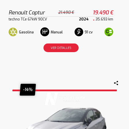
Renault Captur
19.490 €
21.490 €
techno TCe 67kW 90CV
2024
35.693 km
Gasolina
91 cv
Manual
VER DETALLES
-14%