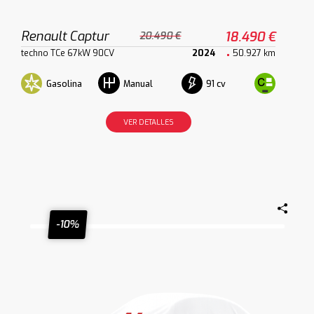
Renault Captur
18.490 €
20.490 €
techno TCe 67kW 90CV
2024
50.927 km
Gasolina
91 cv
Manual
VER DETALLES
-10%