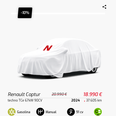
-10%
Renault Captur
18.990 €
20.990 €
techno TCe 67kW 90CV
2024
37.605 km
Gasolina
91 cv
Manual