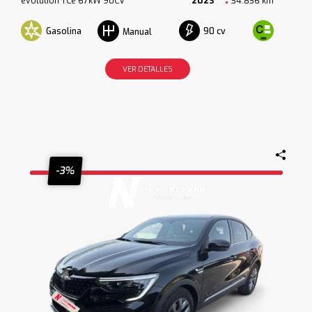
evolution TCe 67kW 90CV
2023
34.836 km
Gasolina
90 cv
Manual
VER DETALLES
-3%