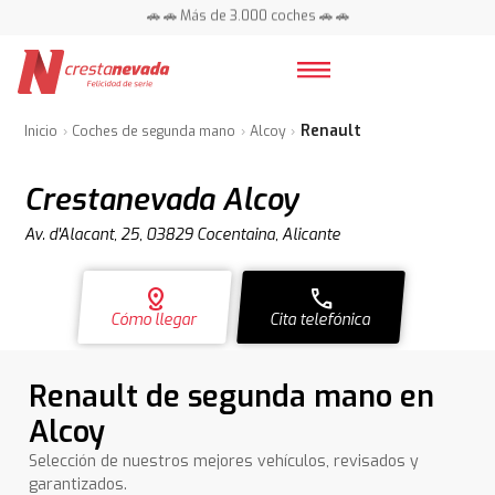
📍 Centros en toda España ⭐
🚗 🚗 Más de 3.000 coches 🚗 🚗
📍 Centros en toda España ⭐
Renault
Inicio
Coches de segunda mano
Alcoy
Crestanevada Alcoy
Av. d'Alacant, 25, 03829 Cocentaina, Alicante
distance
call
Cómo llegar
Cita telefónica
Renault de segunda mano en
Alcoy
Selección de nuestros mejores vehículos, revisados y
garantizados.