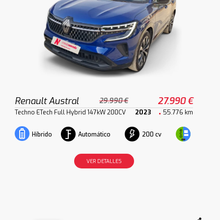
Renault Austral
27.990 €
29.990 €
Techno ETech Full Hybrid 147kW 200CV
2023
55.776 km
Automático
200 cv
Híbrido
VER DETALLES