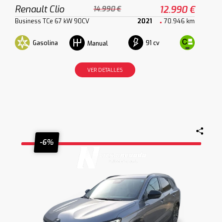
Renault Clio
12.990 €
14.990 €
Business TCe 67 kW 90CV
2021
70.946 km
Gasolina
91 cv
Manual
VER DETALLES
-6%