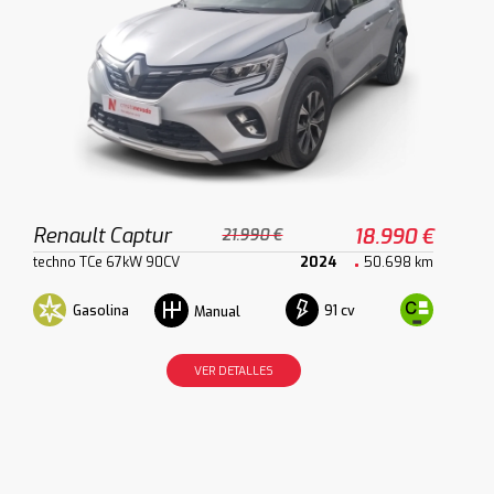
Renault Captur
18.990 €
21.990 €
techno TCe 67kW 90CV
2024
50.698 km
Gasolina
91 cv
Manual
VER DETALLES