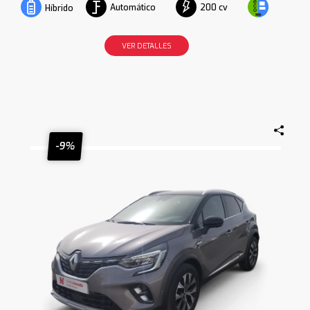
Automático
200 cv
Híbrido
VER DETALLES
-9%