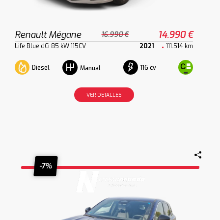
Renault Mégane
14.990 €
16.990 €
Life Blue dCi 85 kW 115CV
2021
111.514 km
Diesel
116 cv
Manual
VER DETALLES
-7%