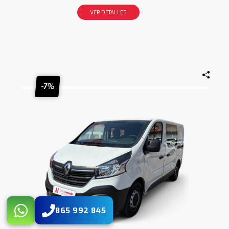
VER DETALLES
-7%
865 992 845