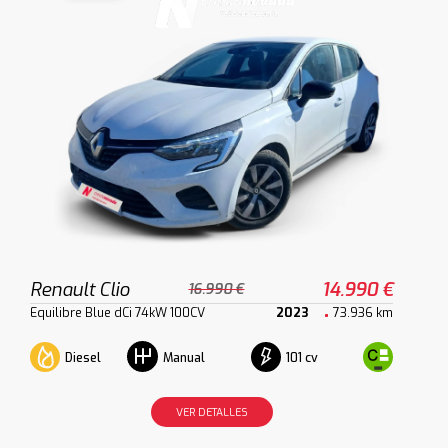
Renault Clio
14.990 €
16.990 €
Equilibre Blue dCi 74kW 100CV
2023
73.936 km
Diesel
101 cv
Manual
VER DETALLES