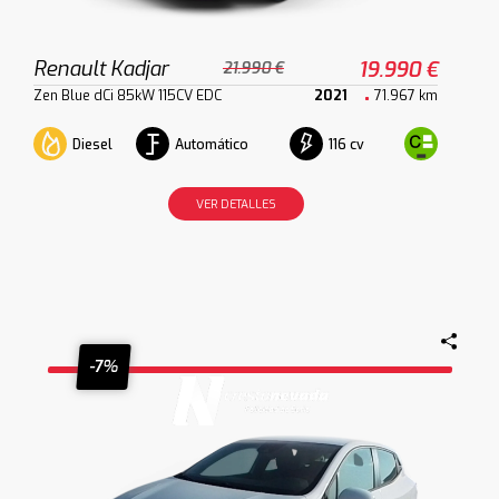
Renault Kadjar
19.990 €
21.990 €
Zen Blue dCi 85kW 115CV EDC
2021
71.967 km
Diesel
Automático
116 cv
VER DETALLES
-7%