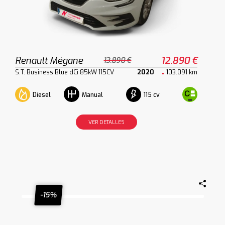
Renault Mégane
12.890 €
13.890 €
S.T. Business Blue dCi 85kW 115CV
2020
103.091 km
Diesel
115 cv
Manual
VER DETALLES
-15%