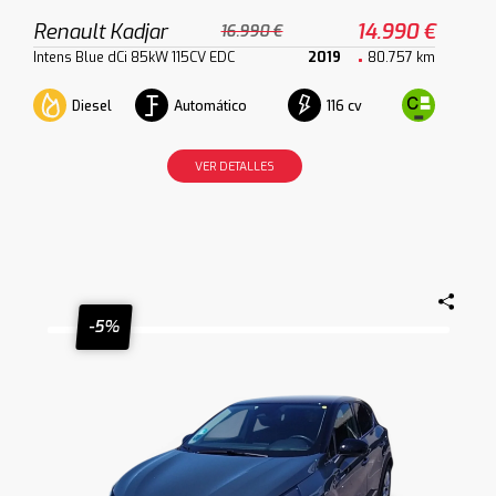
Renault Kadjar
14.990 €
16.990 €
Intens Blue dCi 85kW 115CV EDC
2019
80.757 km
Diesel
Automático
116 cv
VER DETALLES
-5%