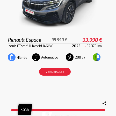
Renault Espace
33.990 €
35.990 €
Iconic ETech full hybrid 146kW
2023
32.373 km
Automático
200 cv
Híbrido
VER DETALLES
-12%