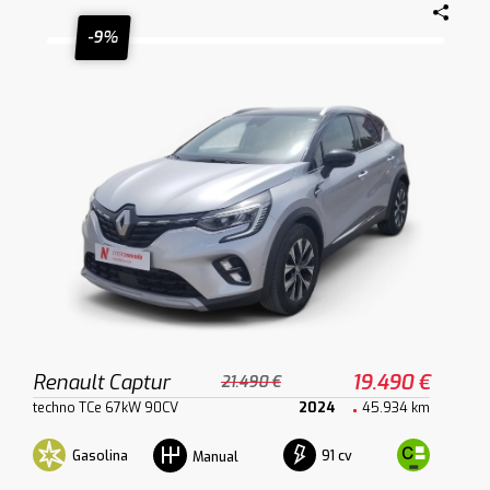
-9%
Renault Captur
19.490 €
21.490 €
techno TCe 67kW 90CV
2024
45.934 km
Gasolina
91 cv
Manual