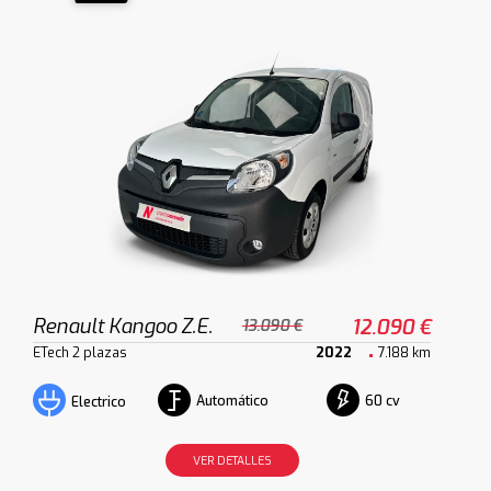
Renault Kangoo Z.E.
12.090 €
13.090 €
ETech 2 plazas
2022
7.188 km
Automático
60 cv
Electrico
VER DETALLES