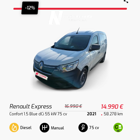
-12%
Renault Express
14.990 €
16.990 €
Confort 1.5 Blue dCi 55 kW 75 cv
2021
58.278 km
Diesel
75 cv
Manual