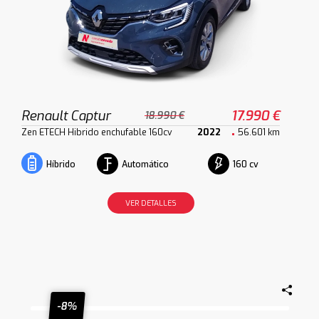
Renault Captur
17.990 €
18.990 €
Zen ETECH Hibrido enchufable 160cv
2022
56.601 km
Automático
160 cv
Híbrido
VER DETALLES
-8%