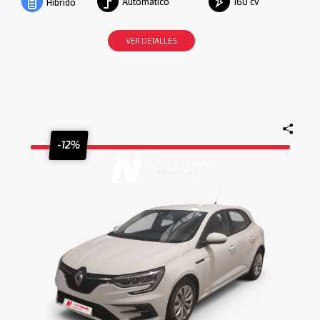
Automático
160 cv
Híbrido
VER DETALLES
-12%