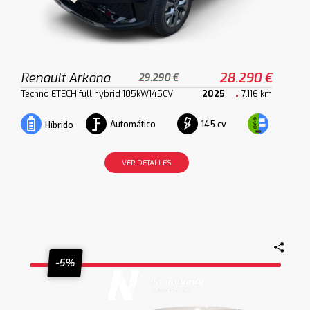
Renault Arkana
28.290 €
29.290 €
Techno ETECH full hybrid 105kW145CV
2025
7.116 km
Automático
145 cv
Híbrido
VER DETALLES
-5%