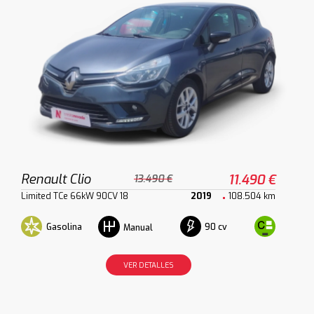
Renault Clio
11.490 €
13.490 €
Limited TCe 66kW 90CV 18
2019
108.504 km
Gasolina
90 cv
Manual
VER DETALLES