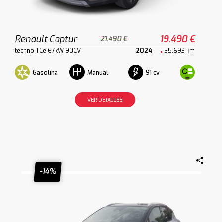
Renault Captur
19.490 €
21.490 €
techno TCe 67kW 90CV
2024
35.693 km
Gasolina
91 cv
Manual
VER DETALLES
-14%