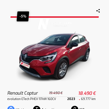
-5%
Renault Captur
18.490 €
19.490 €
evolution ETech PHEV 117kW 160CV
2023
69.777 km