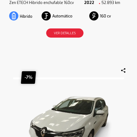
Zen ETECH Hibrido enchufable 160cv
2022
52.893 km
Automático
160 cv
Híbrido
VER DETALLES
-7%