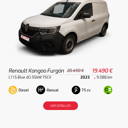
Renault Kangoo Furgón
19.490 €
20.490 €
L1 1.5 Blue dCi 55kW 75CV
2023
9.088 km
Diesel
75 cv
Manual
VER DETALLES