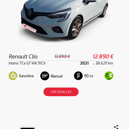
Renault Clio
12.890 €
13.890 €
Intens TCe 67 kW 91CV
2021
38.629 km
Gasolina
90 cv
Manual
VER DETALLES