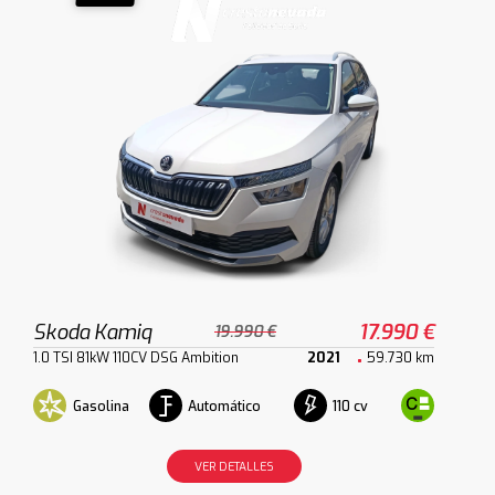
Skoda Kamiq
17.990 €
19.990 €
1.0 TSI 81kW 110CV DSG Ambition
2021
59.730 km
Gasolina
Automático
110 cv
VER DETALLES