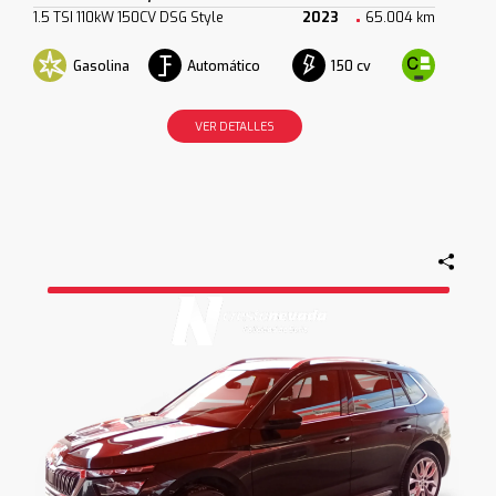
1.5 TSI 110kW 150CV DSG Style
2023
65.004 km
Gasolina
Automático
150 cv
VER DETALLES