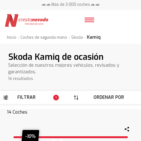
📍 Centros en toda España ⭐
🚗 🚗 Más de 3.000 coches 🚗 🚗
📍 Centros en toda España ⭐
Kamiq
Inicio
Coches de segunda mano
Skoda
Skoda Kamiq de ocasión
Selección de nuestros mejores vehículos, revisados y
garantizados.
14 resultados
FILTRAR
ORDENAR POR
1
14
Coches
-10%