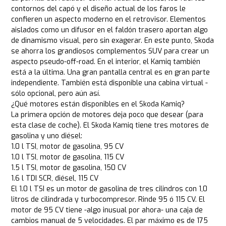
contornos del capó y el diseño actual de los faros le
confieren un aspecto moderno en el retrovisor. Elementos
aislados como un difusor en el faldón trasero aportan algo
de dinamismo visual, pero sin exagerar. En este punto, Skoda
se ahorra los grandiosos complementos SUV para crear un
aspecto pseudo-off-road. En el interior, el Kamiq también
está a la última. Una gran pantalla central es en gran parte
independiente. También está disponible una cabina virtual -
sólo opcional, pero aún así.
¿Qué motores están disponibles en el Skoda Kamiq?
La primera opción de motores deja poco que desear (para
esta clase de coche). El Skoda Kamiq tiene tres motores de
gasolina y uno diésel:
1.0 l TSI, motor de gasolina, 95 CV
1.0 l TSI, motor de gasolina, 115 CV
1.5 l TSI, motor de gasolina, 150 CV
1.6 l TDI SCR, diésel, 115 CV
El 1.0 l TSI es un motor de gasolina de tres cilindros con 1,0
litros de cilindrada y turbocompresor. Rinde 95 ó 115 CV. El
motor de 95 CV tiene -algo inusual por ahora- una caja de
cambios manual de 5 velocidades. El par máximo es de 175