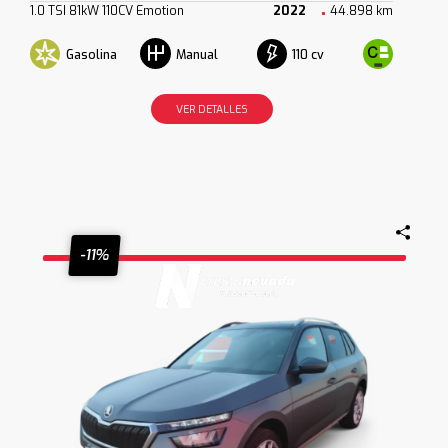
1.0 TSI 81kW 110CV Emotion
2022
44.898 km
Gasolina
110 cv
Manual
VER DETALLES
-11%