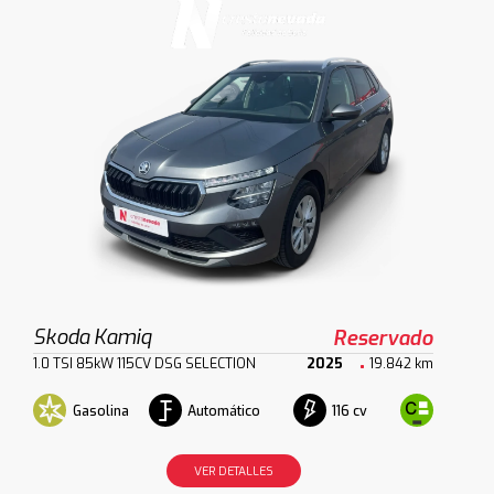
Skoda Kamiq
Reservado
1.0 TSI 85kW 115CV DSG SELECTION
2025
19.842 km
Gasolina
Automático
116 cv
VER DETALLES