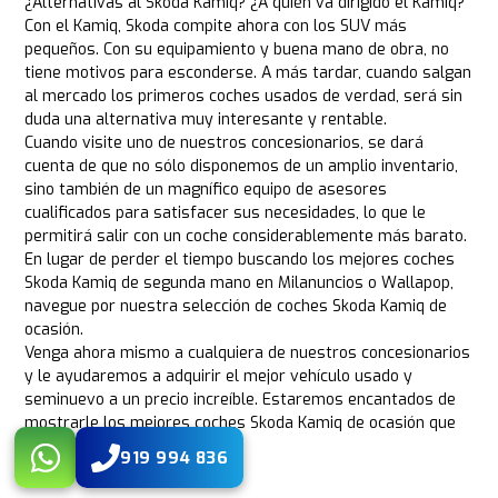
¿Alternativas al Skoda Kamiq? ¿A quién va dirigido el Kamiq?
Con el Kamiq, Skoda compite ahora con los SUV más
pequeños. Con su equipamiento y buena mano de obra, no
tiene motivos para esconderse. A más tardar, cuando salgan
al mercado los primeros coches usados de verdad, será sin
duda una alternativa muy interesante y rentable.
Cuando visite uno de nuestros concesionarios, se dará
cuenta de que no sólo disponemos de un amplio inventario,
sino también de un magnífico equipo de asesores
cualificados para satisfacer sus necesidades, lo que le
permitirá salir con un coche considerablemente más barato.
En lugar de perder el tiempo buscando los mejores coches
Skoda Kamiq de segunda mano en Milanuncios o Wallapop,
navegue por nuestra selección de coches Skoda Kamiq de
ocasión.
Venga ahora mismo a cualquiera de nuestros concesionarios
y le ayudaremos a adquirir el mejor vehículo usado y
seminuevo a un precio increíble. Estaremos encantados de
mostrarle los mejores coches Skoda Kamiq de ocasión que
tenemos disponibles.
919 994 836