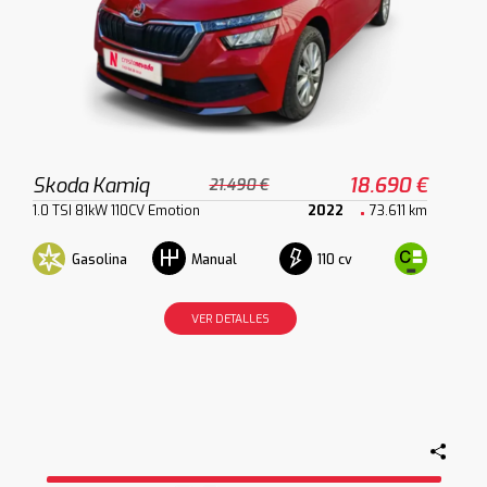
Skoda Kamiq
18.690 €
21.490 €
1.0 TSI 81kW 110CV Emotion
2022
73.611 km
Gasolina
110 cv
Manual
VER DETALLES