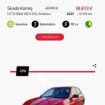
Skoda Kamiq
18.873 €
20.195 €
1.0 TSI 81kW 110CV DSG Ambition
2021
51.515 km
Gasolina
Automático
110 cv
VER DETALLES
-13%