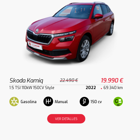
Skoda Kamiq
19.990 €
22.490 €
1.5 TSI 110kW 150CV Style
2022
69.340 km
Gasolina
150 cv
Manual
VER DETALLES