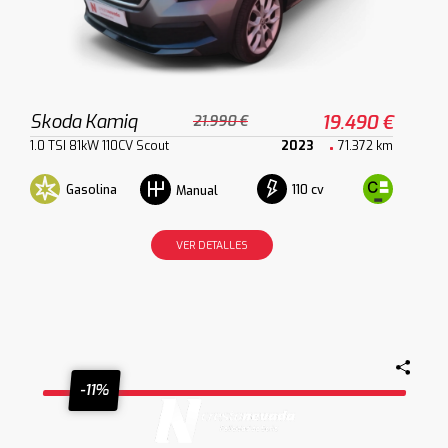
Skoda Kamiq
19.490 €
21.990 €
1.0 TSI 81kW 110CV Scout
2023
71.372 km
Gasolina
110 cv
Manual
VER DETALLES
-11%