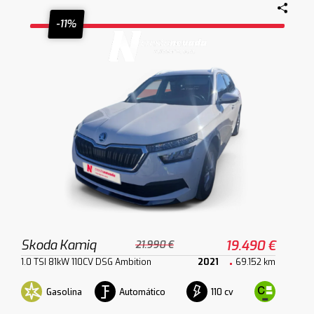
-11%
Skoda Kamiq
19.490 €
21.990 €
1.0 TSI 81kW 110CV DSG Ambition
2021
69.152 km
Gasolina
Automático
110 cv