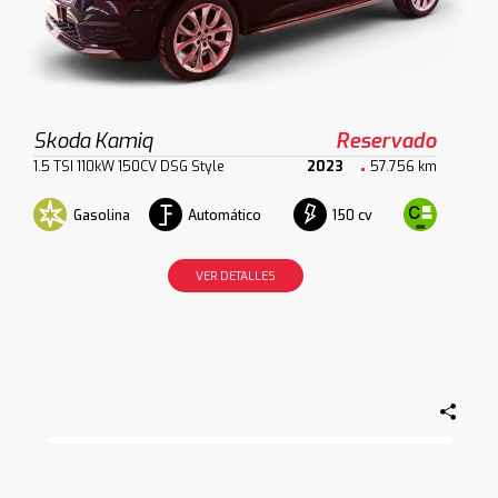
Skoda Kamiq
Reservado
1.5 TSI 110kW 150CV DSG Style
2023
57.756 km
Gasolina
Automático
150 cv
VER DETALLES