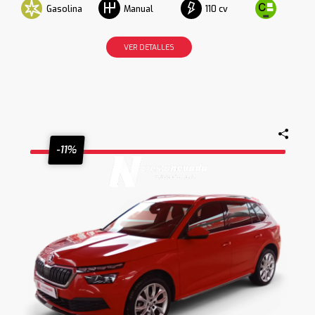
Gasolina
110 cv
Manual
VER DETALLES
-11%