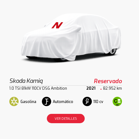
Skoda Kamiq
Reservado
1.0 TSI 81kW 110CV DSG Ambition
2021
82.952 km
Gasolina
Automático
110 cv
VER DETALLES