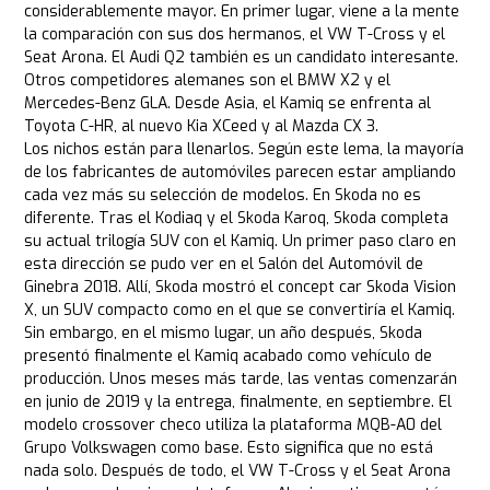
considerablemente mayor. En primer lugar, viene a la mente
la comparación con sus dos hermanos, el VW T-Cross y el
Seat Arona. El Audi Q2 también es un candidato interesante.
Otros competidores alemanes son el BMW X2 y el
Mercedes-Benz GLA. Desde Asia, el Kamiq se enfrenta al
Toyota C-HR, al nuevo Kia XCeed y al Mazda CX 3.
Los nichos están para llenarlos. Según este lema, la mayoría
de los fabricantes de automóviles parecen estar ampliando
cada vez más su selección de modelos. En Skoda no es
diferente. Tras el Kodiaq y el Skoda Karoq, Skoda completa
su actual trilogía SUV con el Kamiq. Un primer paso claro en
esta dirección se pudo ver en el Salón del Automóvil de
Ginebra 2018. Allí, Skoda mostró el concept car Skoda Vision
X, un SUV compacto como en el que se convertiría el Kamiq.
Sin embargo, en el mismo lugar, un año después, Skoda
presentó finalmente el Kamiq acabado como vehículo de
producción. Unos meses más tarde, las ventas comenzarán
en junio de 2019 y la entrega, finalmente, en septiembre. El
modelo crossover checo utiliza la plataforma MQB-A0 del
Grupo Volkswagen como base. Esto significa que no está
nada solo. Después de todo, el VW T-Cross y el Seat Arona