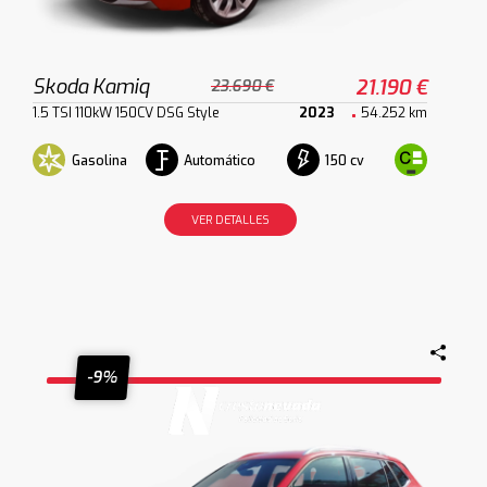
Skoda Kamiq
21.190 €
23.690 €
1.5 TSI 110kW 150CV DSG Style
2023
54.252 km
Gasolina
Automático
150 cv
VER DETALLES
-9%