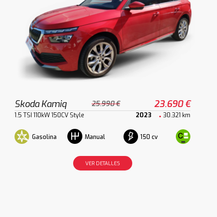
Skoda Kamiq
23.690 €
25.990 €
1.5 TSI 110kW 150CV Style
2023
30.321 km
Gasolina
150 cv
Manual
VER DETALLES