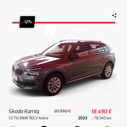
-12%
Skoda Kamiq
18.490 €
20.990 €
1.0 TSI 81kW 110CV Active
2023
78.340 km