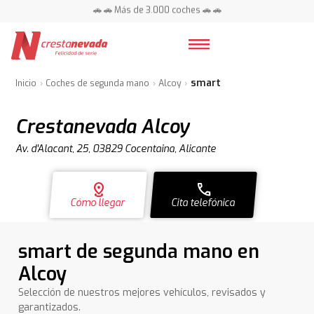
🚗 🚗 Más de 3.000 coches 🚗 🚗
📍 Centros en toda España ⭐
smart
Inicio
Coches de segunda mano
Alcoy
Crestanevada Alcoy
Av. d'Alacant, 25, 03829 Cocentaina, Alicante
distance
call
Cómo llegar
Cita telefónica
smart de segunda mano en
Alcoy
Selección de nuestros mejores vehículos, revisados y
garantizados.