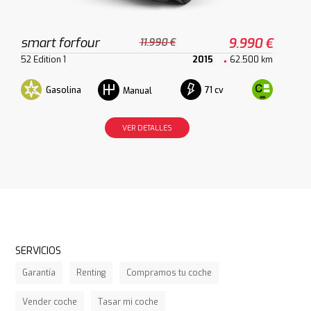
smart forfour
9.990 €
11.990 €
52 Edition 1
2015
62.500 km
Gasolina
71 cv
Manual
VER DETALLES
SERVICIOS
Garantía
Renting
Compramos tu coche
Vender coche
Tasar mi coche