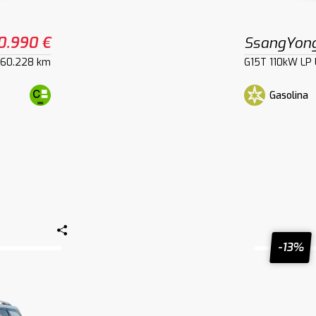
0.990 €
SsangYong
60.228 km
G15T 110kW LP 
Gasolina
-13%