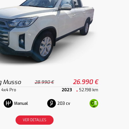
g Musso
26.990 €
28.990 €
 4x4 Pro
2023
52.198 km
203 cv
Manual
VER DETALLES