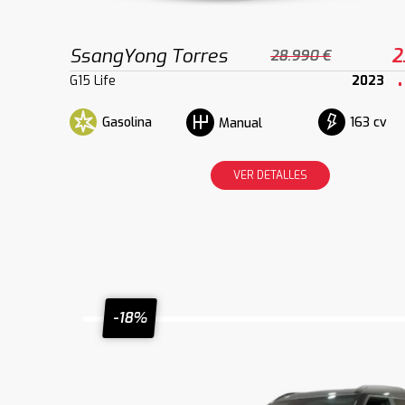
SsangYong Torres
2
28.990 €
G15 Life
2023
Gasolina
163 cv
Manual
VER DETALLES
-18%