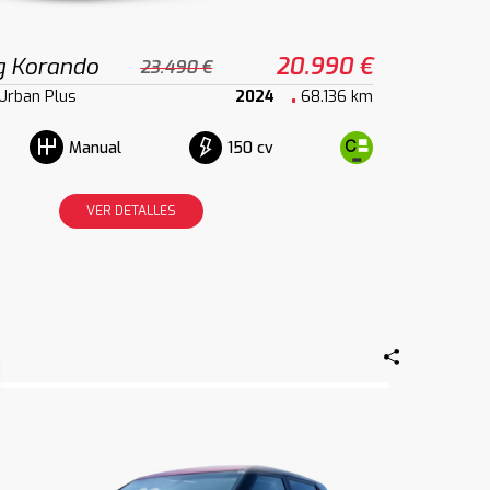
 Korando
20.990 €
23.490 €
Urban Plus
2024
68.136 km
150 cv
Manual
VER DETALLES