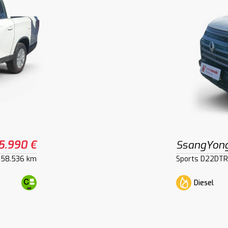
5.990 €
SsangYon
58.536 km
Sports D22DTR
Diesel