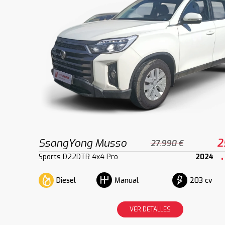
SsangYong Musso
2
27.990 €
Sports D22DTR 4x4 Pro
2024
Diesel
203 cv
Manual
VER DETALLES