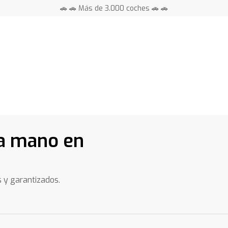
🚗 🚗 Más de 3.000 coches 🚗 🚗
📍 Centros en toda España ⭐
a mano en
s y garantizados.