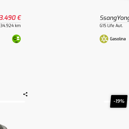
3.490 €
SsangYong
34.924 km
G15 Life Aut.
Gasolina
-19%