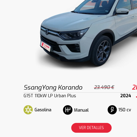
SsangYong Korando
2
23.490 €
G15T 110kW LP Urban Plus
2024
Gasolina
150 cv
Manual
VER DETALLES