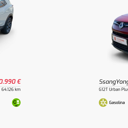
0.990 €
SsangYong
64.126 km
G12T Urban Plu
Gasolina