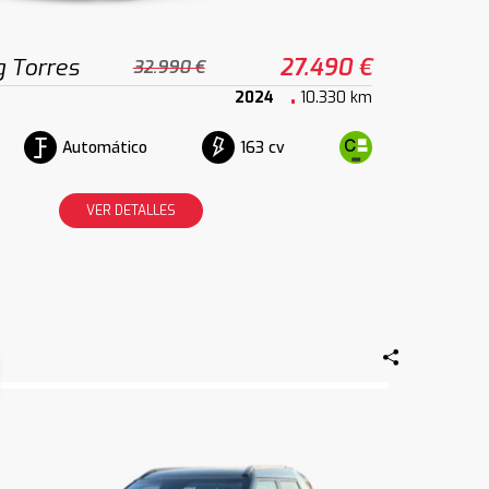
 Torres
27.490 €
32.990 €
2024
10.330 km
Automático
163 cv
VER DETALLES