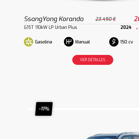
SsangYong Korando
2
23.490 €
G15T 110kW LP Urban Plus
2024
Gasolina
150 cv
Manual
VER DETALLES
-11%