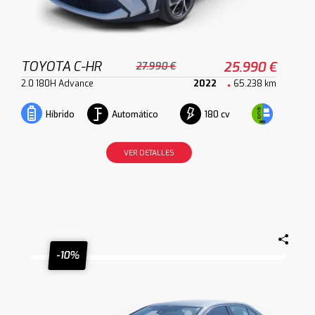
TOYOTA C-HR
25.990 €
27.990 €
2.0 180H Advance
2022
65.238 km
Automático
180 cv
Híbrido
VER DETALLES
-10%