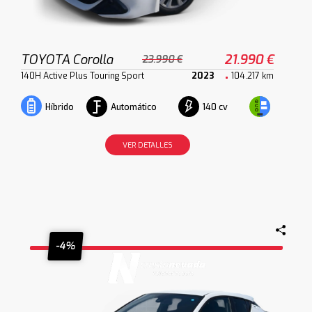
TOYOTA Corolla
21.990 €
23.990 €
140H Active Plus Touring Sport
2023
104.217 km
Automático
140 cv
Híbrido
VER DETALLES
-4%