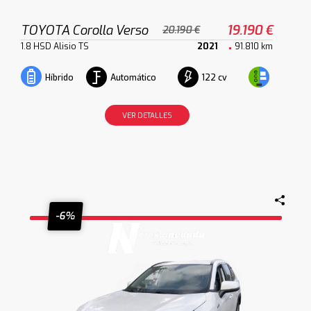
TOYOTA Corolla Verso
19.190 €
20.190 €
1.8 HSD Alisio TS
2021
91.810 km
Automático
122 cv
Híbrido
VER DETALLES
-6%