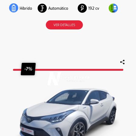
Automático
192 cv
Híbrido
VER DETALLES
-7%