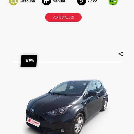
Gasolina
72 cv
Manual
VER DETALLES
-10%