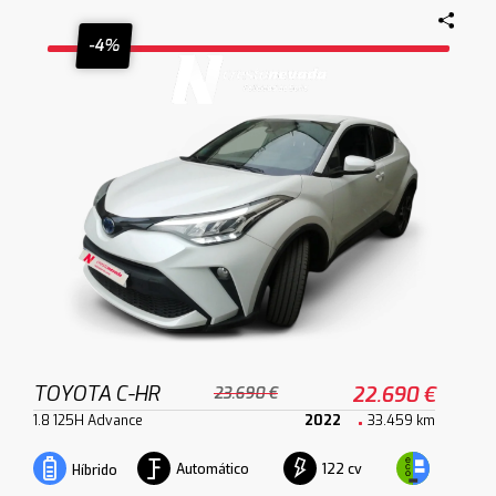
-4%
TOYOTA C-HR
22.690 €
23.690 €
1.8 125H Advance
2022
33.459 km
Automático
122 cv
Híbrido