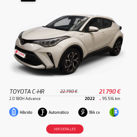
TOYOTA C-HR
21.790 €
22.790 €
2.0 180H Advance
2022
95.516 km
Automático
184 cv
Híbrido
VER DETALLES