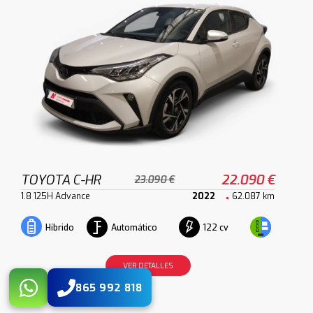
TOYOTA C-HR
22.090 €
23.090 €
1.8 125H Advance
2022
62.087 km
Automático
122 cv
Híbrido
VER DETALLES
865 992 818