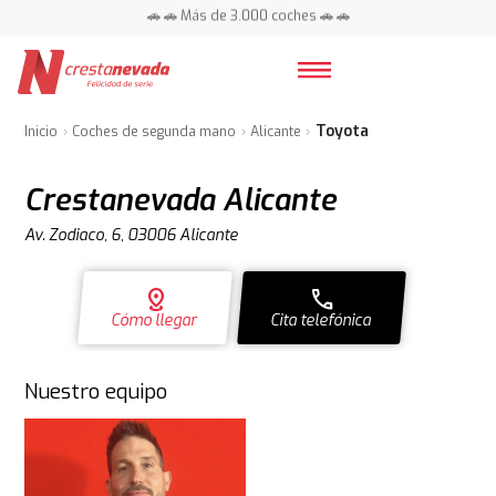
📍 Centros en toda España ⭐
Toyota
Inicio
Coches de segunda mano
Alicante
Crestanevada Alicante
Av. Zodiaco, 6, 03006 Alicante
distance
call
Cómo llegar
Cita telefónica
Nuestro equipo