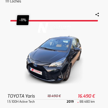
111
Coches
-11%
TOYOTA Yaris
16.490 €
18.490 €
1.5 100H Active Tech
2019
88.480 km