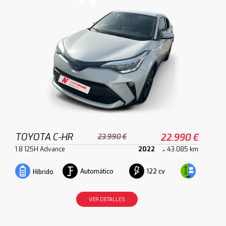
TOYOTA C-HR
22.990 €
23.990 €
1.8 125H Advance
2022
43.085 km
Automático
122 cv
Híbrido
VER DETALLES