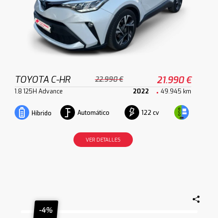
TOYOTA C-HR
21.990 €
22.990 €
1.8 125H Advance
2022
49.945 km
Automático
122 cv
Híbrido
VER DETALLES
-4%