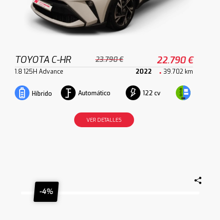
TOYOTA C-HR
22.790 €
23.790 €
1.8 125H Advance
2022
39.702 km
Automático
122 cv
Híbrido
VER DETALLES
-4%