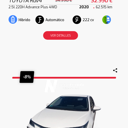
TOYOTA Rav4
32.990 €
34.990 €
2.5l 220H Advance Plus 4WD
2020
62.515 km
Automático
222 cv
Híbrido
VER DETALLES
-8%