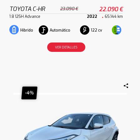
TOYOTA C-HR
22.090 €
23.090 €
1.8 125H Advance
2022
65.144 km
Automático
122 cv
Híbrido
VER DETALLES
-4%