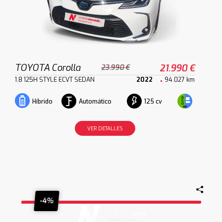
TOYOTA Corolla
21.990 €
23.990 €
1.8 125H STYLE ECVT SEDAN
2022
94.027 km
Automático
125 cv
Híbrido
VER DETALLES
-4%