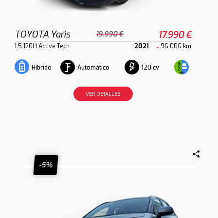
TOYOTA Yaris
17.990 €
19.990 €
1.5 120H Active Tech
2021
96.006 km
Automático
120 cv
Híbrido
VER DETALLES
-5%