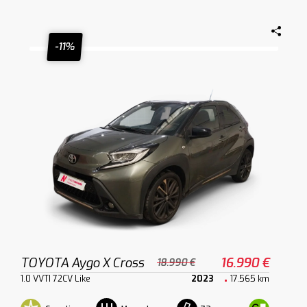
-11%
TOYOTA Aygo X Cross
16.990 €
18.990 €
1.0 VVTI 72CV Like
2023
17.565 km