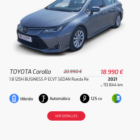
TOYOTA Corolla
18.990 €
20.990 €
1.8 125H BUSINESS P ECVT SEDAN Rueda Re
2021
113.844 km
Automático
125 cv
Híbrido
VER DETALLES