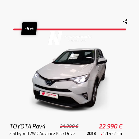
-8%
TOYOTA Rav4
22.990 €
24.990 €
2.5l hybrid 2WD Advance Pack Drive
2018
121.422 km