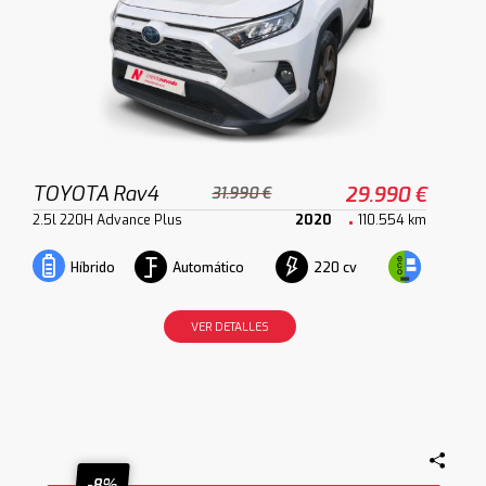
TOYOTA Rav4
29.990 €
31.990 €
2.5l 220H Advance Plus
2020
110.554 km
Automático
220 cv
Híbrido
VER DETALLES
-8%