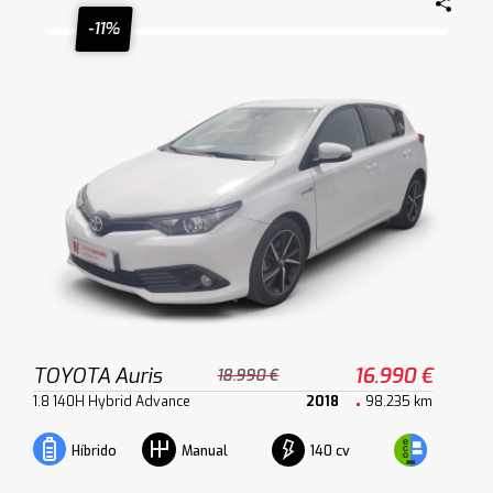
-11%
TOYOTA Auris
16.990 €
18.990 €
1.8 140H Hybrid Advance
2018
98.235 km
140 cv
Híbrido
Manual