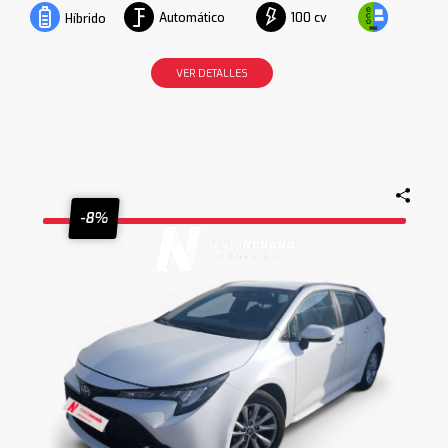
Automático
100 cv
Híbrido
VER DETALLES
-8%