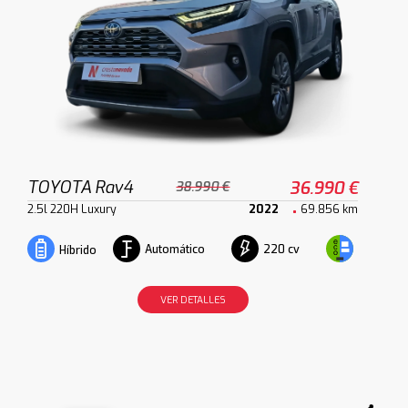
TOYOTA Rav4
36.990 €
38.990 €
2.5l 220H Luxury
2022
69.856 km
Automático
220 cv
Híbrido
VER DETALLES