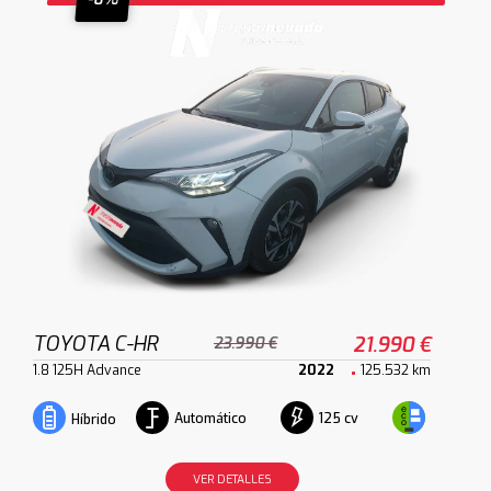
TOYOTA C-HR
21.990 €
23.990 €
1.8 125H Advance
2022
125.532 km
Automático
125 cv
Híbrido
VER DETALLES