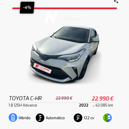
-4%
TOYOTA C-HR
22.990 €
23.990 €
1.8 125H Advance
2022
43.085 km
Automático
122 cv
Híbrido