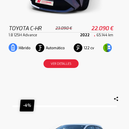
TOYOTA C-HR
22.090 €
23.090 €
1.8 125H Advance
2022
65.144 km
Automático
122 cv
Híbrido
VER DETALLES
-4%