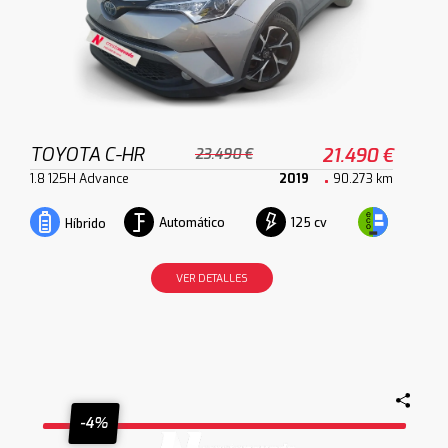
TOYOTA C-HR
21.490 €
23.490 €
1.8 125H Advance
2019
90.273 km
Automático
125 cv
Híbrido
VER DETALLES
-4%