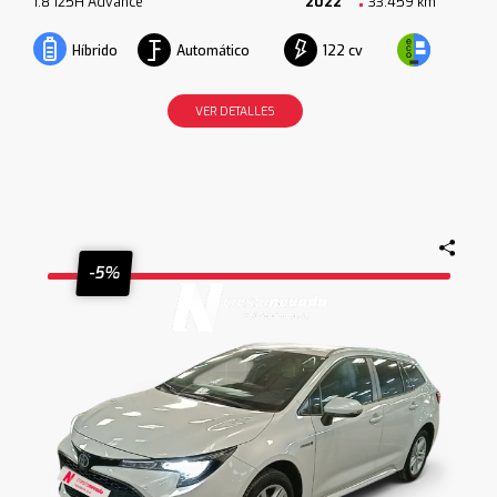
1.8 125H Advance
2022
33.459 km
Automático
122 cv
Híbrido
VER DETALLES
-5%