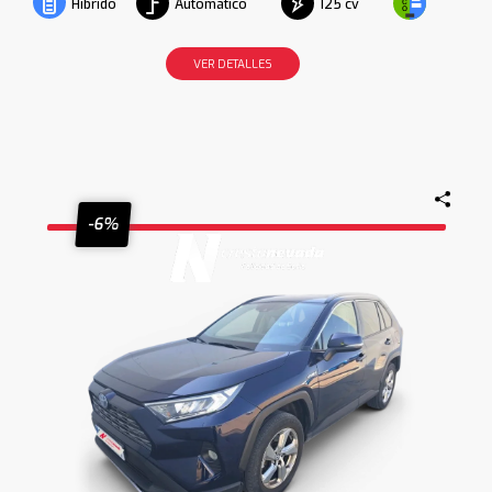
Automático
125 cv
Híbrido
VER DETALLES
-6%