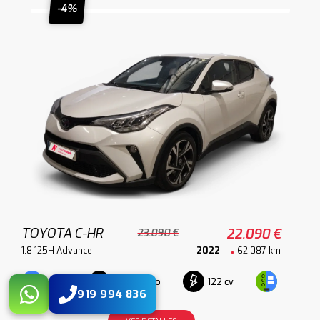
-4%
TOYOTA C-HR
22.090 €
23.090 €
1.8 125H Advance
2022
62.087 km
Automático
122 cv
Híbrido
919 994 836