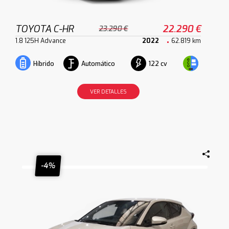
TOYOTA C-HR
22.290 €
23.290 €
1.8 125H Advance
2022
62.819 km
Automático
122 cv
Híbrido
VER DETALLES
-4%