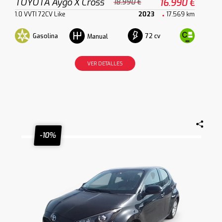
TOYOTA Aygo X Cross
16.990 €
18.990 €
1.0 VVTI 72CV Like
2023
17.569 km
Gasolina
72 cv
Manual
VER DETALLES
-10%