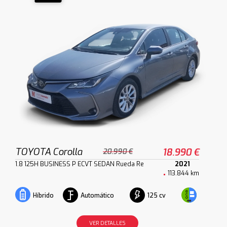
TOYOTA Corolla
18.990 €
20.990 €
1.8 125H BUSINESS P ECVT SEDAN Rueda Re
2021
113.844 km
Automático
125 cv
Híbrido
VER DETALLES