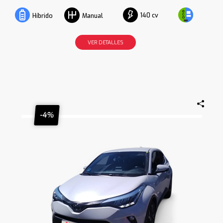
140 cv
Híbrido
Manual
VER DETALLES
-4%