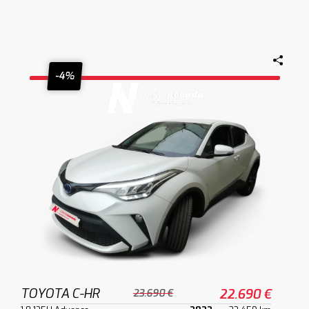
-4%
TOYOTA C-HR
22.690 €
23.690 €