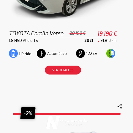
TOYOTA Corolla Verso
19.190 €
20.190 €
1.8 HSD Alisio TS
2021
91.810 km
Automático
122 cv
Híbrido
VER DETALLES
-6%