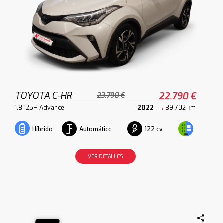
TOYOTA C-HR
22.790 €
23.790 €
1.8 125H Advance
2022
39.702 km
Automático
122 cv
Híbrido
VER DETALLES