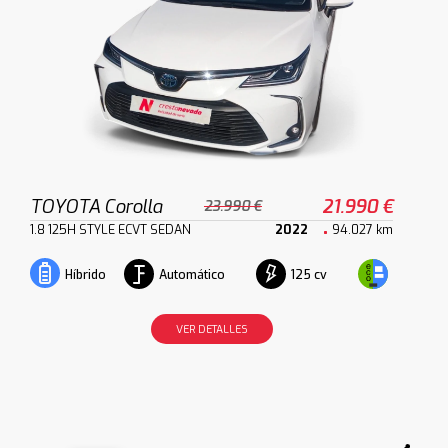
TOYOTA Corolla
21.990 €
23.990 €
1.8 125H STYLE ECVT SEDAN
2022
94.027 km
Automático
125 cv
Híbrido
VER DETALLES