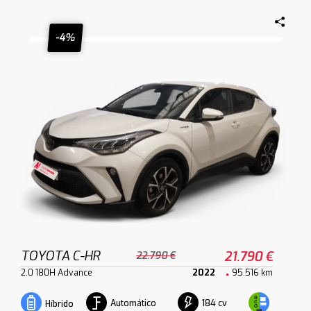
-4%
TOYOTA C-HR
21.790 €
22.790 €
2.0 180H Advance
2022
95.516 km
Automático
184 cv
Híbrido