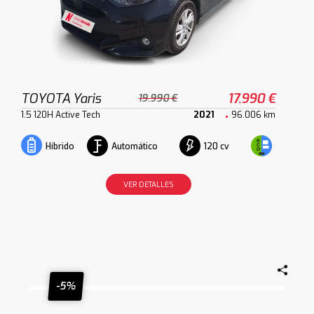
TOYOTA Yaris
17.990 €
19.990 €
1.5 120H Active Tech
2021
96.006 km
Automático
120 cv
Híbrido
VER DETALLES
-5%