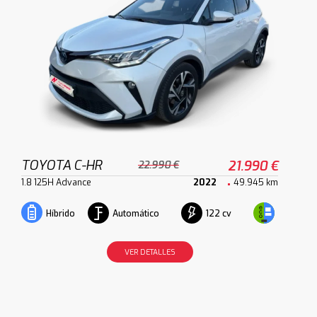
TOYOTA C-HR
21.990 €
22.990 €
1.8 125H Advance
2022
49.945 km
Automático
122 cv
Híbrido
VER DETALLES