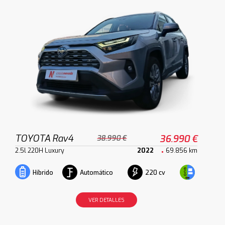
TOYOTA Rav4
36.990 €
38.990 €
2.5l 220H Luxury
2022
69.856 km
Automático
220 cv
Híbrido
VER DETALLES