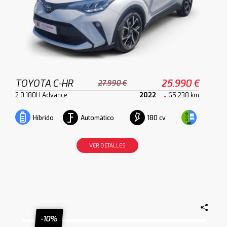
TOYOTA C-HR
25.990 €
27.990 €
2.0 180H Advance
2022
65.238 km
Automático
180 cv
Híbrido
VER DETALLES
-10%