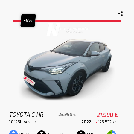
-8%
TOYOTA C-HR
21.990 €
23.990 €
1.8 125H Advance
2022
125.532 km