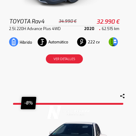
TOYOTA Rav4
32.990 €
34.990 €
2.5l 220H Advance Plus 4WD
2020
62.515 km
Automático
222 cv
Híbrido
VER DETALLES
-8%