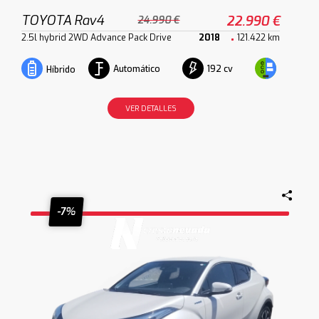
TOYOTA Rav4
22.990 €
24.990 €
2.5l hybrid 2WD Advance Pack Drive
2018
121.422 km
Automático
192 cv
Híbrido
VER DETALLES
-7%