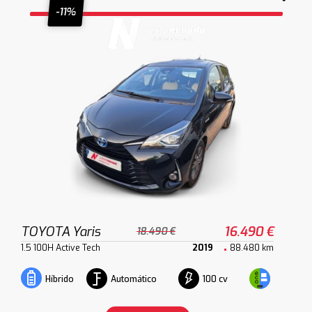
-11%
TOYOTA Yaris
16.490 €
18.490 €
1.5 100H Active Tech
2019
88.480 km
Automático
100 cv
Híbrido