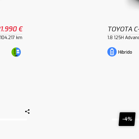
1.990 €
TOYOTA C
104.217 km
1.8 125H Advan
Híbrido
-4%