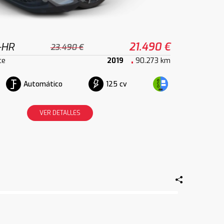
-HR
21.490 €
23.490 €
ce
2019
90.273 km
Automático
125 cv
VER DETALLES