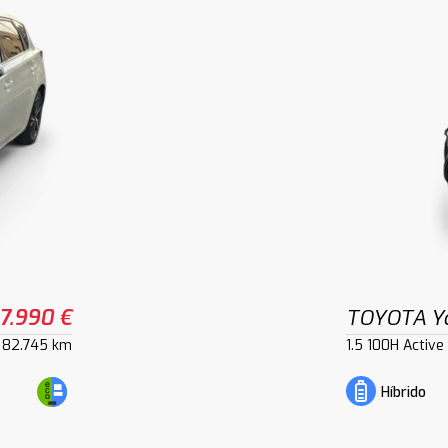
17.990 €
TOYOTA Ya
82.745 km
1.5 100H Active
Híbrido