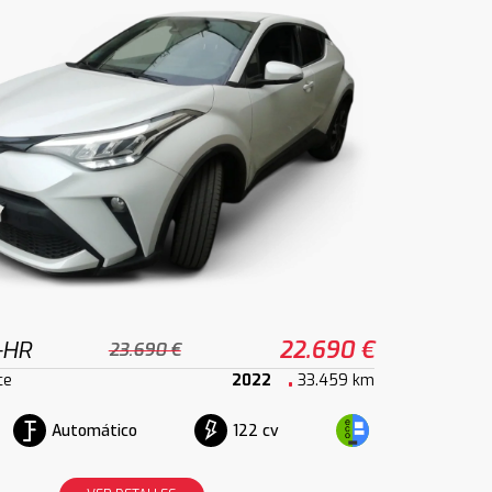
-HR
22.690 €
23.690 €
ce
2022
33.459 km
Automático
122 cv