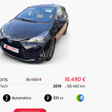
ris
16.490 €
18.490 €
 Tech
2019
88.480 km
Automático
100 cv