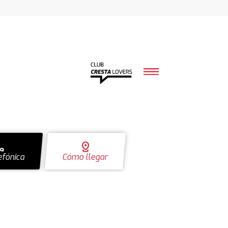
ll
distance
efónica
Cómo llegar