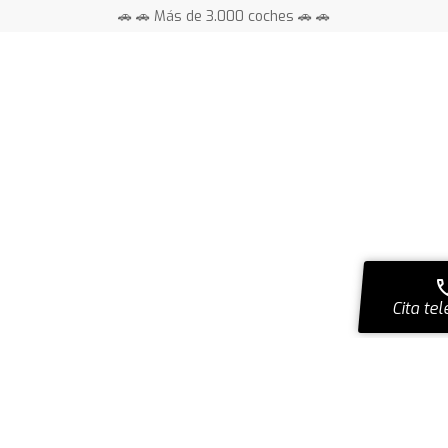
🚗 🚗 Más de 3.000 coches 🚗 🚗
📍 Centros en toda España ⭐
ca
Cita tel