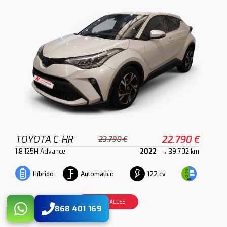
TOYOTA C-HR
22.790 €
23.790 €
1.8 125H Advance
2022
39.702 km
Automático
122 cv
Híbrido
VER DETALLES
868 401 169