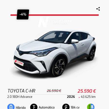
-4%
TOYOTA C-HR
25.590 €
26.590 €
2.0 180H Advance
2026
43.625 km
Automático
184 cv
Híbrido