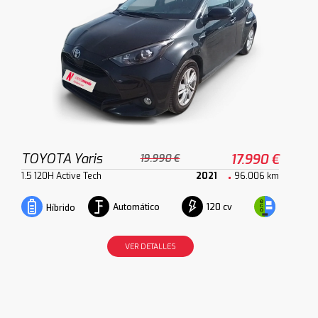
TOYOTA Yaris
17.990 €
19.990 €
1.5 120H Active Tech
2021
96.006 km
Automático
120 cv
Híbrido
VER DETALLES