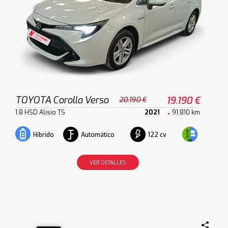
TOYOTA Corolla Verso
19.190 €
20.190 €
1.8 HSD Alisio TS
2021
91.810 km
Automático
122 cv
Híbrido
VER DETALLES