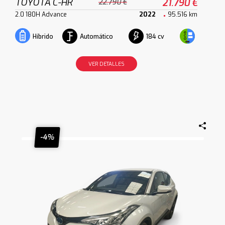
TOYOTA C-HR
21.790 €
22.790 €
2.0 180H Advance
2022
95.516 km
Automático
184 cv
Híbrido
VER DETALLES
-4%