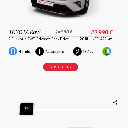
TOYOTA Rav4
22.990 €
24.990 €
2.5l hybrid 2WD Advance Pack Drive
2018
121.422 km
Automático
192 cv
Híbrido
VER DETALLES
-7%