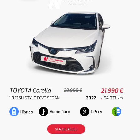
TOYOTA Corolla
21.990 €
23.990 €
1.8 125H STYLE ECVT SEDAN
2022
94.027 km
Automático
125 cv
Híbrido
VER DETALLES