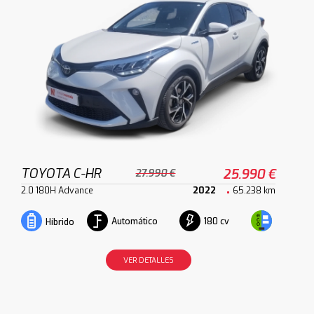
TOYOTA C-HR
25.990 €
27.990 €
2.0 180H Advance
2022
65.238 km
Automático
180 cv
Híbrido
VER DETALLES