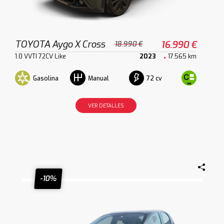
TOYOTA Aygo X Cross
16.990 €
18.990 €
1.0 VVTI 72CV Like
2023
17.565 km
Gasolina
72 cv
Manual
VER DETALLES
-10%