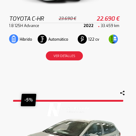
TOYOTA C-HR
22.690 €
23.690 €
1.8 125H Advance
2022
33.459 km
Automático
122 cv
Híbrido
VER DETALLES
-5%