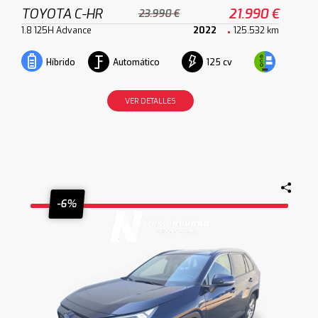
TOYOTA C-HR
21.990 €
23.990 €
1.8 125H Advance
2022
125.532 km
Automático
125 cv
Híbrido
VER DETALLES
-6%