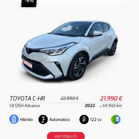
-4%
TOYOTA C-HR
21.990 €
22.990 €
1.8 125H Advance
2022
49.945 km
Automático
122 cv
Híbrido
VER DETALLES