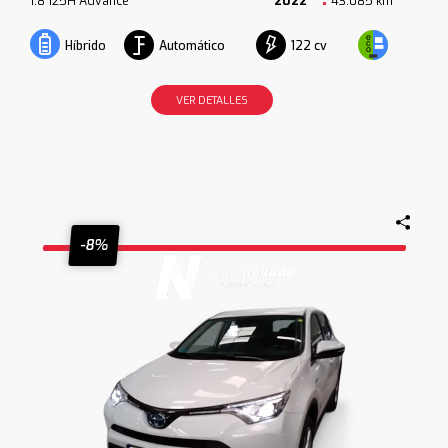
1.8 125H Advance
2022
43.085 km
Automático
122 cv
Híbrido
VER DETALLES
-8%