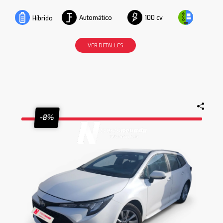
Automático
100 cv
Híbrido
VER DETALLES
-8%