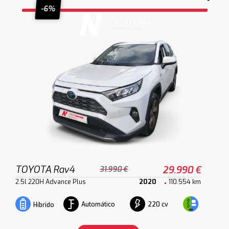
-6%
TOYOTA Rav4
29.990 €
31.990 €
2.5l 220H Advance Plus
2020
110.554 km
Automático
220 cv
Híbrido