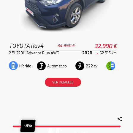
TOYOTA Rav4
32.990 €
34.990 €
2.5l 220H Advance Plus 4WD
2020
62.515 km
Automático
222 cv
Híbrido
VER DETALLES
-8%