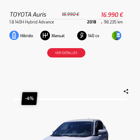
TOYOTA Auris
16.990 €
18.990 €
1.8 140H Hybrid Advance
2018
98.235 km
140 cv
Híbrido
Manual
VER DETALLES
-4%