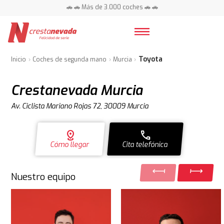
📍 Centros en toda España ⭐
🚗 🚗 Más de 3.000 coches 🚗 🚗
📍 Centros en toda España ⭐
Toyota
Inicio
Coches de segunda mano
Murcia
Crestanevada Murcia
Av. Ciclista Mariano Rojas 72, 30009 Murcia
distance
call
Cómo llegar
Cita telefónica
Nuestro equipo