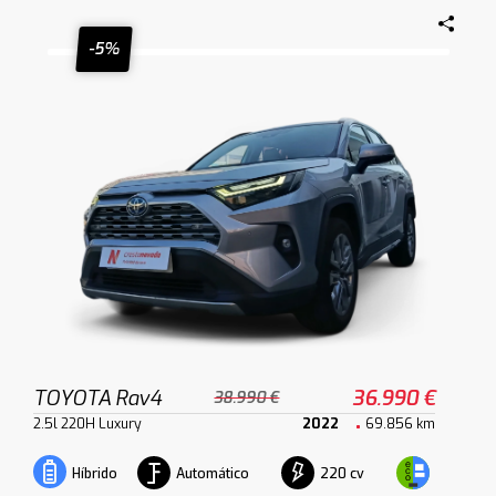
-5%
TOYOTA Rav4
36.990 €
38.990 €
2.5l 220H Luxury
2022
69.856 km
Automático
220 cv
Híbrido