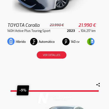
TOYOTA Corolla
21.990 €
23.990 €
140H Active Plus Touring Sport
2023
104.217 km
Automático
140 cv
Híbrido
VER DETALLES
-9%