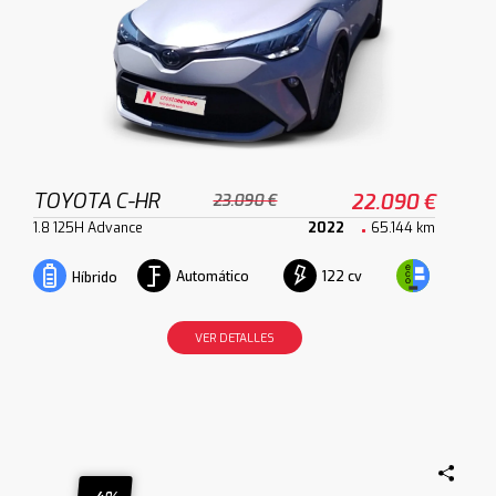
TOYOTA C-HR
22.090 €
23.090 €
1.8 125H Advance
2022
65.144 km
Automático
122 cv
Híbrido
VER DETALLES