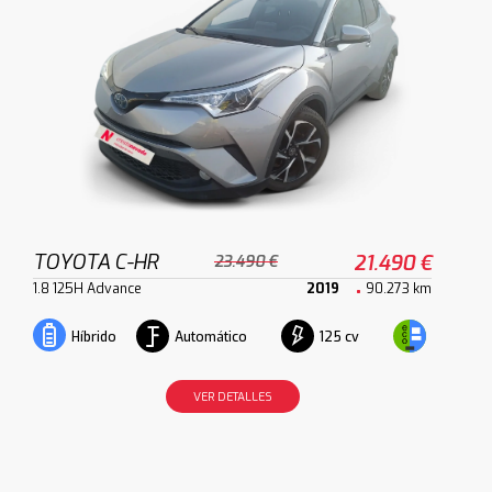
TOYOTA C-HR
21.490 €
23.490 €
1.8 125H Advance
2019
90.273 km
Automático
125 cv
Híbrido
VER DETALLES