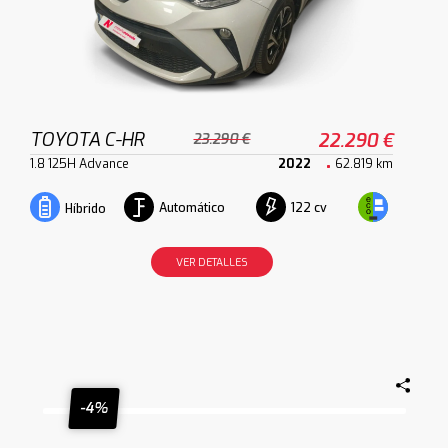
TOYOTA C-HR
22.290 €
23.290 €
1.8 125H Advance
2022
62.819 km
Automático
122 cv
Híbrido
VER DETALLES
-4%