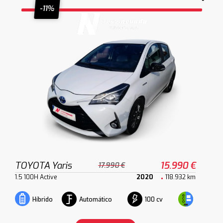
-11%
TOYOTA Yaris
15.990 €
17.990 €
1.5 100H Active
2020
118.932 km
Automático
100 cv
Híbrido