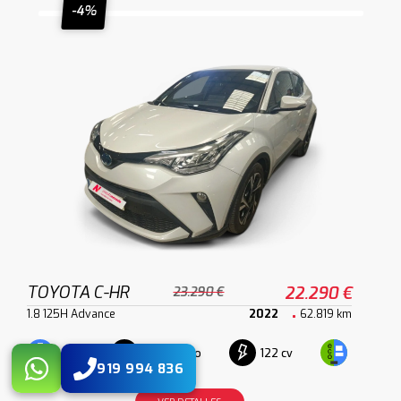
-4%
TOYOTA C-HR
22.290 €
23.290 €
1.8 125H Advance
2022
62.819 km
Automático
122 cv
Híbrido
919 994 836