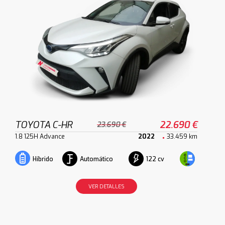
TOYOTA C-HR
22.690 €
23.690 €
1.8 125H Advance
2022
33.459 km
Automático
122 cv
Híbrido
VER DETALLES