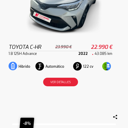
TOYOTA C-HR
22.990 €
23.990 €
1.8 125H Advance
2022
43.085 km
Automático
122 cv
Híbrido
VER DETALLES
-8%