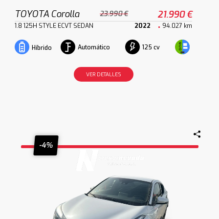
TOYOTA Corolla
21.990 €
23.990 €
1.8 125H STYLE ECVT SEDAN
2022
94.027 km
Automático
125 cv
Híbrido
VER DETALLES
-4%