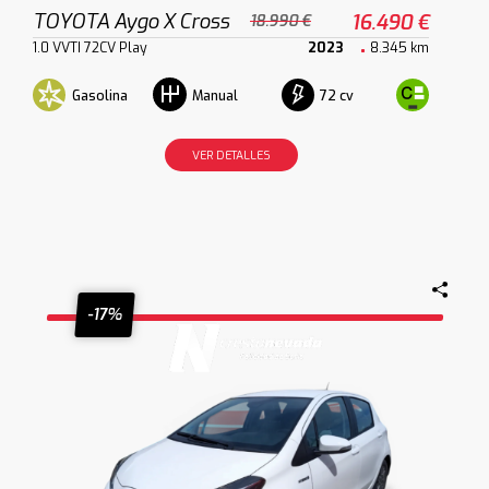
TOYOTA Aygo X Cross
16.490 €
18.990 €
1.0 VVTI 72CV Play
2023
8.345 km
Gasolina
72 cv
Manual
VER DETALLES
-17%