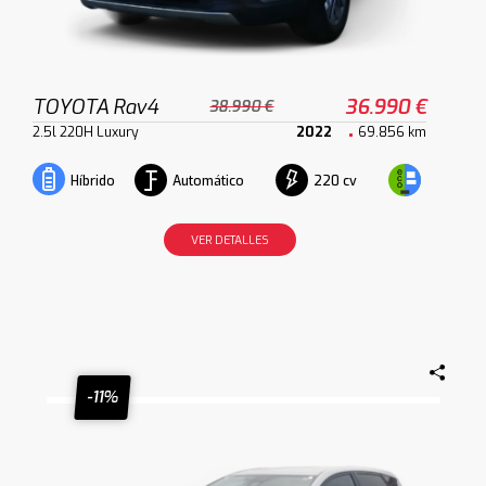
TOYOTA Rav4
36.990 €
38.990 €
2.5l 220H Luxury
2022
69.856 km
Automático
220 cv
Híbrido
VER DETALLES
-11%