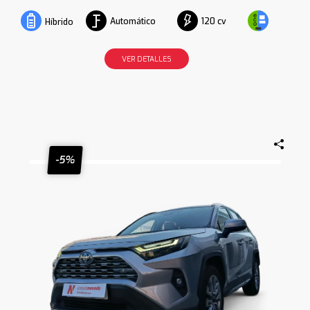
Automático
120 cv
Híbrido
VER DETALLES
-5%