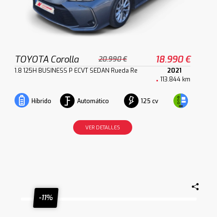
TOYOTA Corolla
18.990 €
20.990 €
1.8 125H BUSINESS P ECVT SEDAN Rueda Re
2021
113.844 km
Automático
125 cv
Híbrido
VER DETALLES
-11%