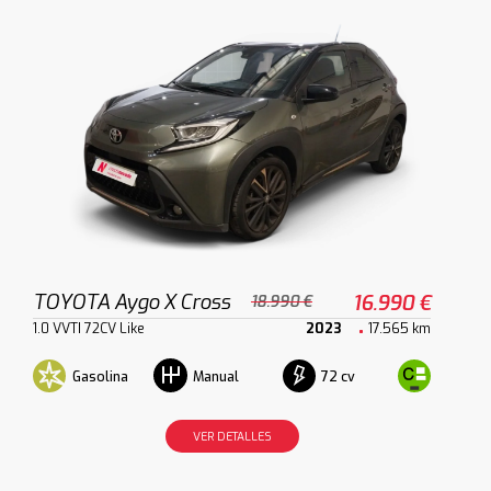
TOYOTA Aygo X Cross
16.990 €
18.990 €
1.0 VVTI 72CV Like
2023
17.565 km
Gasolina
72 cv
Manual
VER DETALLES