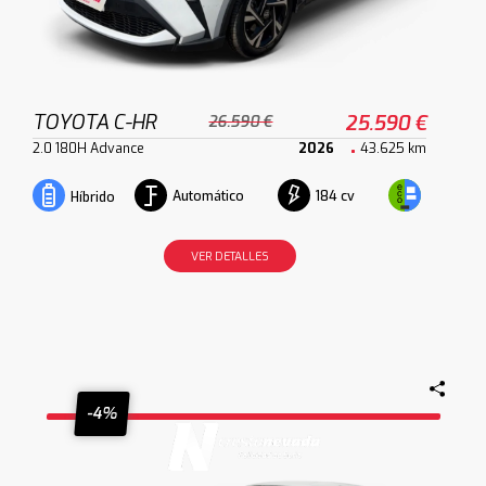
TOYOTA C-HR
25.590 €
26.590 €
2.0 180H Advance
2026
43.625 km
Automático
184 cv
Híbrido
VER DETALLES
-4%