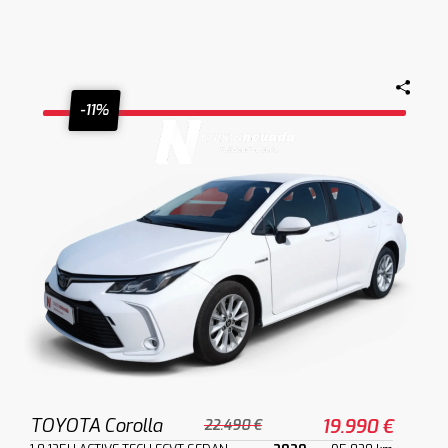
-11%
TOYOTA Corolla
19.990 €
22.490 €