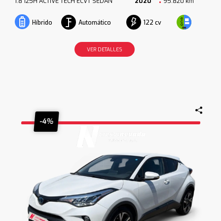
1.8 125H ACTIVE TECH ECVT SEDAN
2020
95.820 km
Automático
122 cv
Híbrido
VER DETALLES
-4%