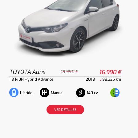
TOYOTA Auris
16.990 €
18.990 €
1.8 140H Hybrid Advance
2018
98.235 km
140 cv
Híbrido
Manual
VER DETALLES