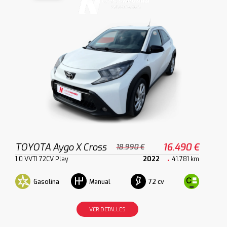
TOYOTA Aygo X Cross
16.490 €
18.990 €
1.0 VVTI 72CV Play
2022
41.781 km
Gasolina
72 cv
Manual
VER DETALLES