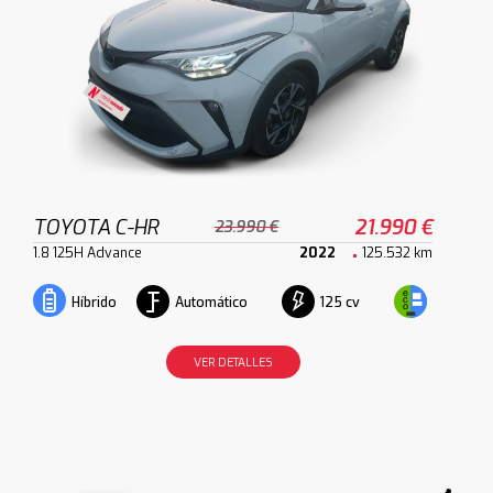
TOYOTA C-HR
21.990 €
23.990 €
1.8 125H Advance
2022
125.532 km
Automático
125 cv
Híbrido
VER DETALLES