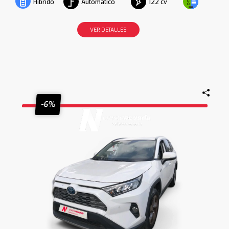
Automático
122 cv
Híbrido
VER DETALLES
-6%