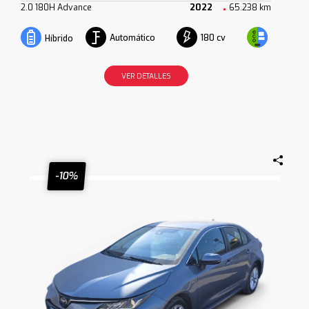
2.0 180H Advance
2022
65.238 km
Automático
180 cv
Híbrido
VER DETALLES
-10%