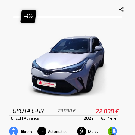
-4%
TOYOTA C-HR
22.090 €
23.090 €
1.8 125H Advance
2022
65.144 km
Automático
122 cv
Híbrido