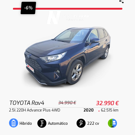
-6%
TOYOTA Rav4
32.990 €
34.990 €
2.5l 220H Advance Plus 4WD
2020
62.515 km
Automático
222 cv
Híbrido