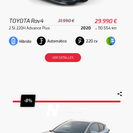
TOYOTA Rav4
29.990 €
31.990 €
2.5l 220H Advance Plus
2020
110.554 km
Automático
220 cv
Híbrido
VER DETALLES
-8%