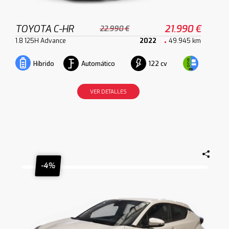
TOYOTA C-HR
21.990 €
22.990 €
1.8 125H Advance
2022
49.945 km
Automático
122 cv
Híbrido
VER DETALLES
-4%