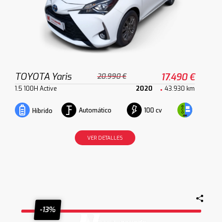
TOYOTA Yaris
17.490 €
20.990 €
1.5 100H Active
2020
43.930 km
Automático
100 cv
Híbrido
VER DETALLES
-13%