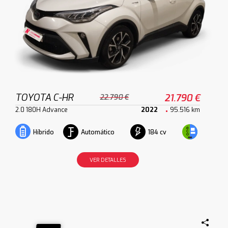
TOYOTA C-HR
21.790 €
22.790 €
2.0 180H Advance
2022
95.516 km
Automático
184 cv
Híbrido
VER DETALLES