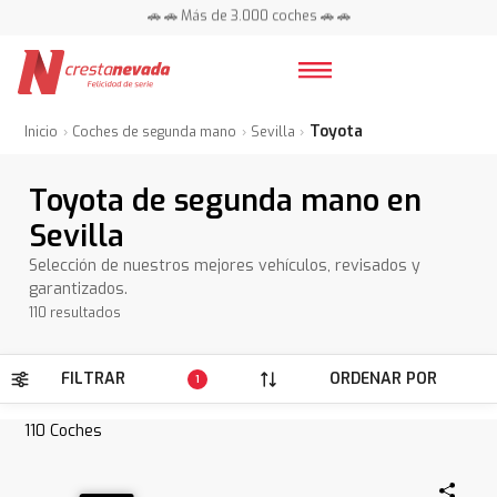
📍 Centros en toda España ⭐
🚗 🚗 Más de 3.000 coches 🚗 🚗
📍 Centros en toda España ⭐
Toyota
Inicio
Coches de segunda mano
Sevilla
Toyota de segunda mano en
Sevilla
Selección de nuestros mejores vehículos, revisados y
garantizados.
110 resultados
FILTRAR
ORDENAR POR
1
110
Coches