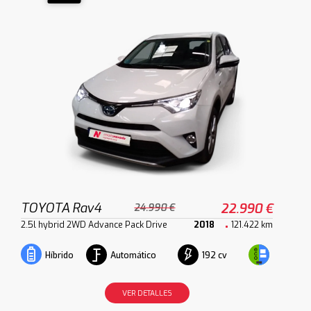
TOYOTA Rav4
22.990 €
24.990 €
2.5l hybrid 2WD Advance Pack Drive
2018
121.422 km
Automático
192 cv
Híbrido
VER DETALLES