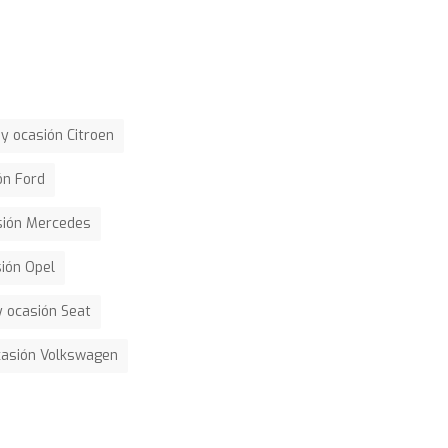
y ocasión Citroen
ón Ford
sión Mercedes
ión Opel
 ocasión Seat
casión Volkswagen