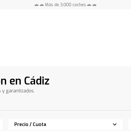
🚗 🚗 Más de 3.000 coches 🚗 🚗
📍 Centros en toda España ⭐
ón en Cádiz
s y garantizados.
Precio / Cuota