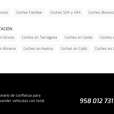
ismos
Coches Familiar
Coches SUV y 4X4
Coches Monov
ZACIÓN
n Girona
Coches en Tarragona
Coches en Lleida
Coches e
n Almería
Coches en Huelva
Coches en Cádiz
Coches en 
onario de confianza para
958 012 731
vender vehículos con total