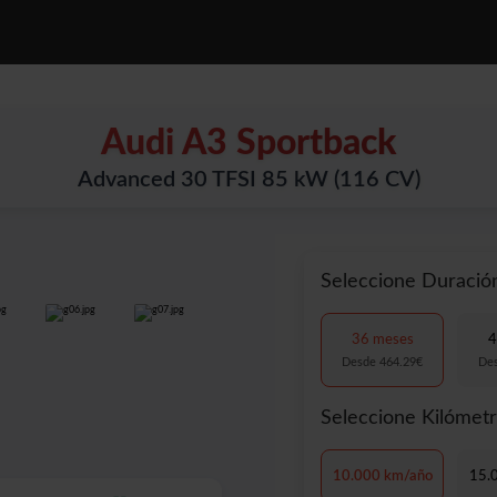
OTOS
SERVICIOS
CONOCENOS
PREGUNTAS FRECUENTES
Audi A3 Sportback
Advanced 30 TFSI 85 kW (116 CV)
Seleccione Duració
36 meses
4
Desde 464.29€
De
Seleccione Kilómet
10.000 km/año
15.