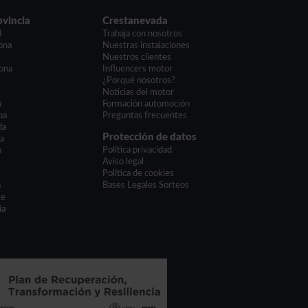
ovincia
Crestanevada
d
Trabaja con nosotros
ona
Nuestras instalaciones
a
Nuestros clientes
ona
Influencers motor
¿Porqué nosotros?
Noticias del motor
a
Formación automoción
ba
Preguntas frecuentes
da
Protección de datos
ía
Política privacidad
a
Aviso legal
Política de cookies
Bases Legales Sorteos
a
te
ia