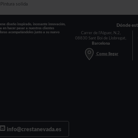
Pintura solida
ne diseño inspirado, incesante innovación,
Dónde es
a en hacer pasar a nuestros clientes
doras acompañándoles junto a su nuevo
Carrer de l'Alguer, N.2,
08830 Sant Boi de Llobregat,
Barcelona
Como llegar
info@crestanevada.es