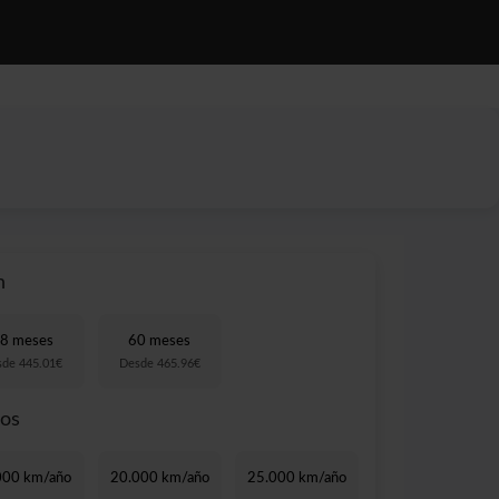
NOTICIAS
CONTACTO
n
8 meses
60 meses
sde 445.01€
Desde 465.96€
ros
000 km/año
20.000 km/año
25.000 km/año