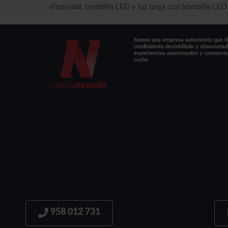
elipsoidal, bombilla LED y luz larga con bombilla LED 
Somos una empresa automotriz que tie
rendimiento desinhibido y obsesionad
experiencias apasionadas y conmove
coche.
958 012 731