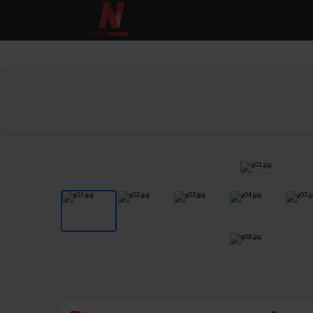
COCHES
M