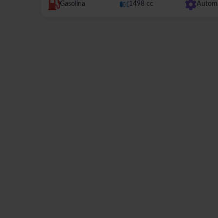
Gasolina
1498 cc
Autom