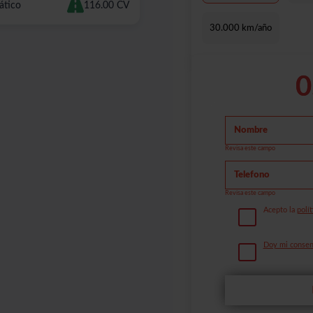
ático
116.00 CV
30.000 km/año
0
Revisa este campo
Revisa este campo
Acepto la
polít
Doy mi consent