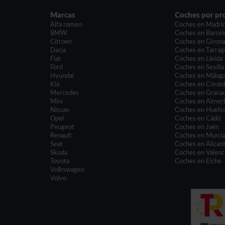
Marcas
Coches por pr
Alfa romeo
Coches en Madri
BMW
Coches en Barcel
Citroen
Coches en Giron
Dacia
Coches en Tarrag
Fiat
Coches en Lleida
Ford
Coches en Sevilla
Hyundai
Coches en Málag
Kia
Coches en Córdo
Mercedes
Coches en Grana
Mini
Coches en Almer
Nissan
Coches en Huelv
Opel
Coches en Cádiz
Peugeot
Coches en Jaén
Renault
Coches en Murci
Seat
Coches en Alican
Skoda
Coches en Valenc
Toyota
Coches en Elche
Volkswagen
Volvo