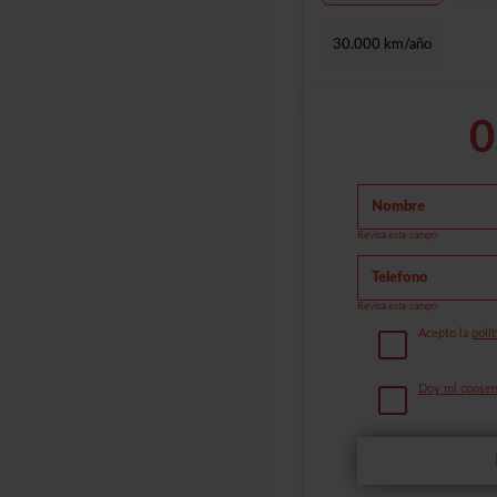
30.000 km/año
0
Revisa este campo
Revisa este campo
Acepto la
polít
Doy mi consent