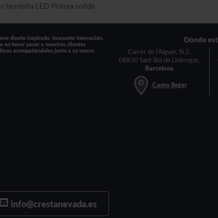
on bombilla LED Pintura solida
ne diseño inspirado, incesante innovación,
Dónde es
a en hacer pasar a nuestros clientes
doras acompañándoles junto a su nuevo
Carrer de l'Alguer, N.2,
08830 Sant Boi de Llobregat,
Barcelona
Como llegar
info@crestanevada.es