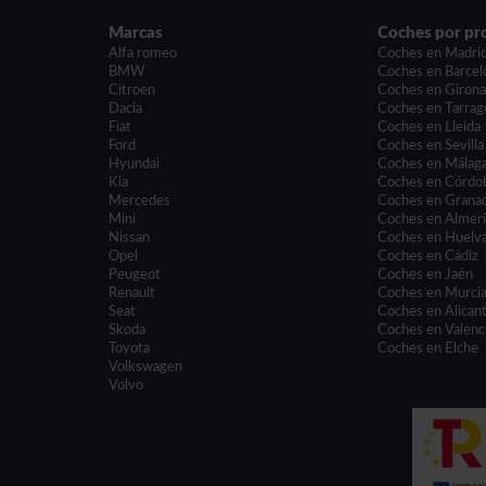
Marcas
Coches por pr
Alfa romeo
Coches en Madri
BMW
Coches en Barcel
Citroen
Coches en Giron
Dacia
Coches en Tarrag
Fiat
Coches en Lleida
Ford
Coches en Sevilla
Hyundai
Coches en Málag
Kia
Coches en Córdo
Mercedes
Coches en Grana
Mini
Coches en Almer
Nissan
Coches en Huelv
Opel
Coches en Cádiz
Peugeot
Coches en Jaén
Renault
Coches en Murci
Seat
Coches en Alican
Skoda
Coches en Valenc
Toyota
Coches en Elche
Volkswagen
Volvo