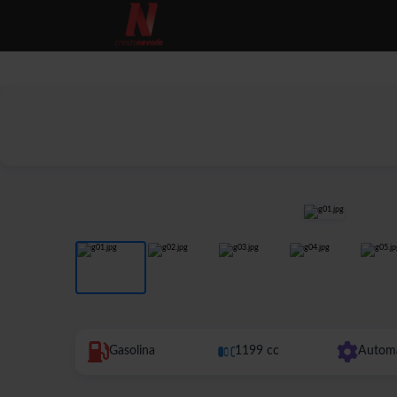
COCHES
M
Gasolina
1199 cc
Autom