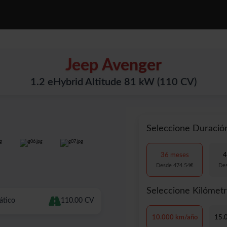
OTOS
SERVICIOS
CONOCENOS
PREGUNTAS FRECUENTES
Jeep Avenger
1.2 eHybrid Altitude 81 kW (110 CV)
Seleccione Duració
36 meses
4
Desde 474.54€
De
Seleccione Kilómet
ático
110.00 CV
10.000 km/año
15.