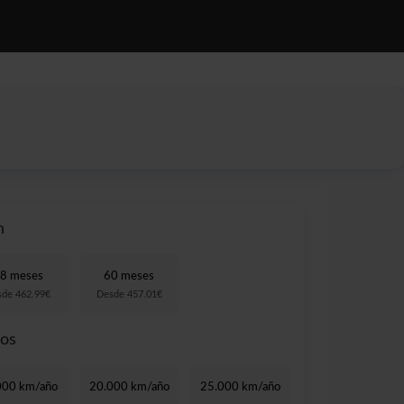
NOTICIAS
CONTACTO
n
8 meses
60 meses
sde 462.99€
Desde 457.01€
ros
000 km/año
20.000 km/año
25.000 km/año