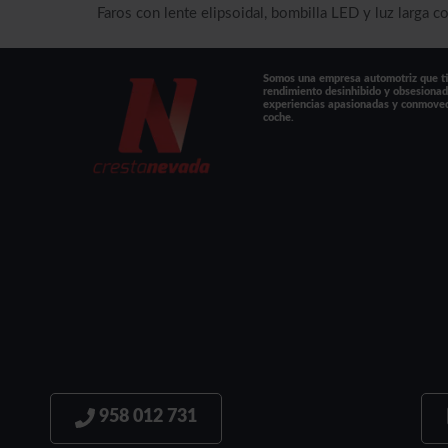
Faros con lente elipsoidal, bombilla LED y luz larga c
Somos una empresa automotriz que tie
rendimiento desinhibido y obsesionad
experiencias apasionadas y conmove
coche.
958 012 731