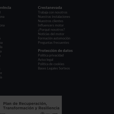
ovincia
Crestanevada
d
Trabaja con nosotros
ona
Nuestras instalaciones
a
Nuestros clientes
ona
Influencers motor
¿Porqué nosotros?
Noticias del motor
a
Formación automoción
ba
Preguntas frecuentes
da
Protección de datos
ía
Política privacidad
a
Aviso legal
Política de cookies
Bases Legales Sorteos
a
te
ia